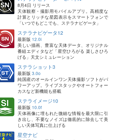
8月4日 リリース
天体観察・撮影用モバイルアプリ。高精度な
計算とリッチな星図表示をスマートフォンで
「いつでもどこでも、ステラナビゲータ」
ステラナビゲータ12
最新版
12.0i
美しい描画、豊富な天体データ、オリジナル
番組エディタなど「星空ひろがる 楽しさひろ
げる」天文シミュレーション
ステラショット3
最新版
3.0o
純国産のオールインワン天体撮影ソフトがパ
ワーアップ。ライブスタックやオートフォー
カスなど新機能も搭載
ステライメージ10
最新版
10.0f
天体画像に埋もれた微細な情報を最大限に引
き出し、不要なノイズは徹底的に除去して美
しい天体写真に仕上げる
星空ナビ