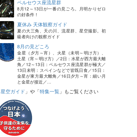
ペルセウス座流星群
8月12～13日が一番の見ごろ。月明かりゼロ
の好条件！
夏休み 天体観察ガイド
夏の大三角、天の川、流星群、星空撮影。初
級者向けの観察ガイド
8月の見どころ
金星（夕方～宵）、火星（未明～明け方）、
土星（宵～明け方）／2日：水星が西方最大離
角／12～13日：ペルセウス座流星群が極大／
13日未明：スペインなどで皆既日食／15日：
金星が東方最大離角／16日夕方～宵：細い月
と金星が接近／…
「
星空ガイド
」や「
特集一覧
」もご覧ください