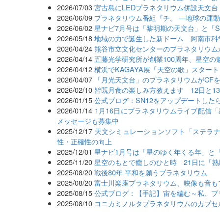
2026/07/03
宮古島にLEDプラネタリウム併設天文台「M
2026/06/09
プラネタリウム番組『チ。 ―地球の運
2026/06/02
星ナビ7月号は「黎明期の天文台」と「Seest
2026/05/18
地域の力で誕生した新ドーム 阿南市科
2026/04/24
熊谷市立文化センターのプラネタリウム
2026/04/14
五藤光学研究所が創業100周年、星空の
2026/04/12
横浜でKAGAYA展「天空の歌」スタート
2026/04/07
「月光天文台」のプラネタリウムがCF
2026/02/10
皆既月食の楽しみ方教えます 12日と1
2026/01/15
公式ブログ：SN12をアップデートした
2026/01/14
1月16日にプラネタリウムライブ配信「
メッセージも募集中
2025/12/17
天文シミュレーションソフト「ステラナビ
性・正確性の向上
2025/12/01
星ナビ1月号は「星のゆく年くる年」と「
2025/11/20
星空のもとで癒しのひと時 21日に「熟睡
2025/08/20
戦後80年 平和を願うプラネタリウム
2025/08/20
富士川楽座プラネタリウム、映像も音も
2025/08/15
公式ブログ：【手記】宙を編む～私、プ
2025/08/10
コニカミノルタプラネタリウムのカプセ