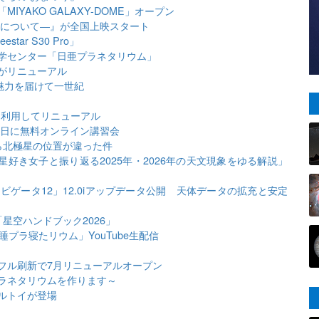
IYAKO GALAXY-DOME」オープン
動について―』が全国上映スタート
ar S30 Pro」
学センター「日亜プラネタリウム」
がリニューアル
魅力を届けて一世紀
を利用してリニューアル
3日に無料オンライン講習会
ら北極星の位置が違った件
星好き女子と振り返る2025年・2026年の天文現象をゆる解説」
ゲータ12」12.0iアップデータ公開 天体データの拡充と安定
星空ハンドブック2026」
プラ寝たリウム」YouTube生配信
フル刷新で7月リニューアルオープン
ラネタリウムを作ります～
ルトイが登場