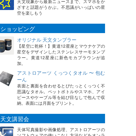
天文現象から最新ニュースまで、スマホをか
ざすと話題がうかぶ。不思議がいっぱいの星
空を楽しもう
ショッピング
オリジナル 天文タンブラー
【星空に乾杯！】黄道12星座とマウナケアの
星空をデザインしたステンレスサーモタンブ
ラー。黄道12星座に新色モカブラウンが追
加。
アストロアーツ くっつくタオル 〜 包む
ーん
表面と裏面を合わせるとぴたっとくっつく不
思議なタオル。ペットボトルやスマホ、アイ
ピースやケーブル等を結び目なしで包んで収
納。表面には月面をプリント。
天文講習会
天体写真撮影や画像処理、アストロアーツの
ソフトウェアの使いこなし方法などをオンラ