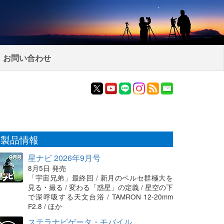
お問い合わせ
製品情報
星ナビ 2026年9月号
8月5日 発売
「宇宙兄弟」最終回 / 新月のペルセ群極大を
見る・撮る / 変わる「惑星」の定義 / 星空の下
で深呼吸する天文台浴 / TAMRON 12-20mm
F2.8 / ほか
ステラナビゲータ・モバイル