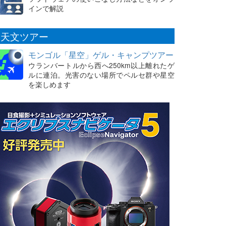
インで解説
天文ツアー
モンゴル「星空」ゲル・キャンプツアー
ウランバートルから西へ250km以上離れたゲ
ルに連泊。光害のない場所でペルセ群や星空
を楽しめます