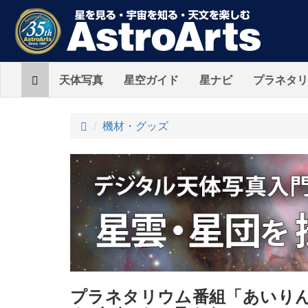
Home
天体写真
星空ガイド
星ナビ
プラネタリ
ト
機材・グッズ
ッ
プ
プラネタリウム番組「あいり