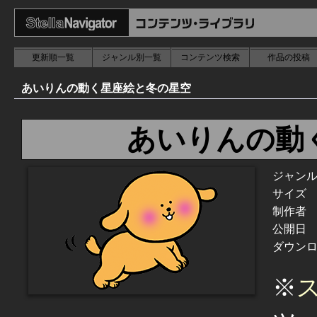
更新順一覧
ジャンル別一覧
コンテンツ検索
作品の投稿
あいりんの動く星座絵と冬の星空
あいりんの動
ジャン
サイズ
制作者
公開日
ダウン
※