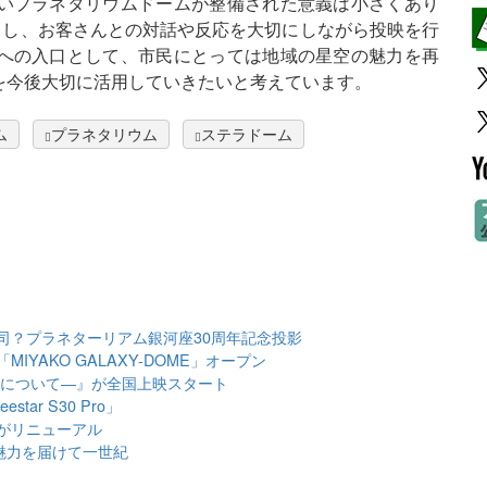
いプラネタリウムドームが整備された意義は小さくあり
とし、お客さんとの対話や反応を大切にしながら投映を行
への入口として、市民にとっては地域の星空の魅力を再
を今後大切に活用していきたいと考えています。
ム
プラネタリウム
ステラドーム
司？プラネターリアム銀河座30周年記念投影
IYAKO GALAXY-DOME」オープン
動について―』が全国上映スタート
ar S30 Pro」
がリニューアル
魅力を届けて一世紀