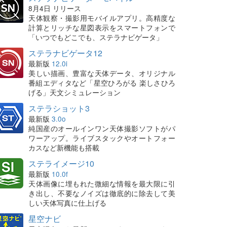
8月4日 リリース
天体観察・撮影用モバイルアプリ。高精度な
計算とリッチな星図表示をスマートフォンで
「いつでもどこでも、ステラナビゲータ」
ステラナビゲータ12
最新版
12.0i
美しい描画、豊富な天体データ、オリジナル
番組エディタなど「星空ひろがる 楽しさひろ
げる」天文シミュレーション
ステラショット3
最新版
3.0o
純国産のオールインワン天体撮影ソフトがパ
ワーアップ。ライブスタックやオートフォー
カスなど新機能も搭載
ステライメージ10
最新版
10.0f
天体画像に埋もれた微細な情報を最大限に引
き出し、不要なノイズは徹底的に除去して美
しい天体写真に仕上げる
星空ナビ