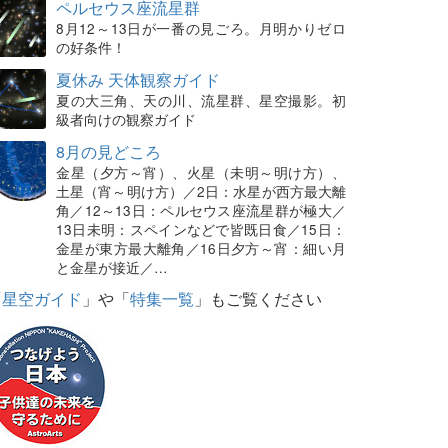
ペルセウス座流星群
8月12～13日が一番の見ごろ。月明かりゼロ
の好条件！
夏休み 天体観察ガイド
夏の大三角、天の川、流星群、星空撮影。初
級者向けの観察ガイド
8月の見どころ
金星（夕方～宵）、火星（未明～明け方）、
土星（宵～明け方）／2日：水星が西方最大離
角／12～13日：ペルセウス座流星群が極大／
13日未明：スペインなどで皆既日食／15日：
金星が東方最大離角／16日夕方～宵：細い月
と金星が接近／…
「
星空ガイド
」や「
特集一覧
」もご覧ください