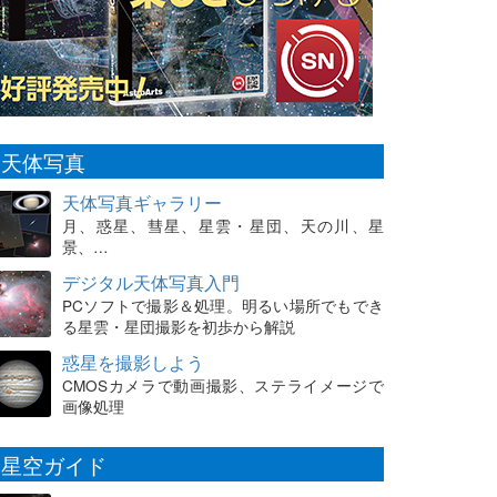
天体写真
天体写真ギャラリー
月、惑星、彗星、星雲・星団、天の川、星
景、…
デジタル天体写真入門
PCソフトで撮影＆処理。明るい場所でもでき
る星雲・星団撮影を初歩から解説
惑星を撮影しよう
CMOSカメラで動画撮影、ステライメージで
画像処理
星空ガイド