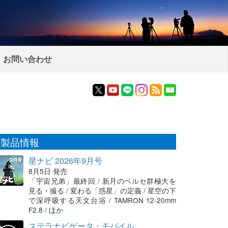
お問い合わせ
製品情報
星ナビ 2026年9月号
8月5日 発売
「宇宙兄弟」最終回 / 新月のペルセ群極大を
見る・撮る / 変わる「惑星」の定義 / 星空の下
で深呼吸する天文台浴 / TAMRON 12-20mm
F2.8 / ほか
ステラナビゲータ・モバイル