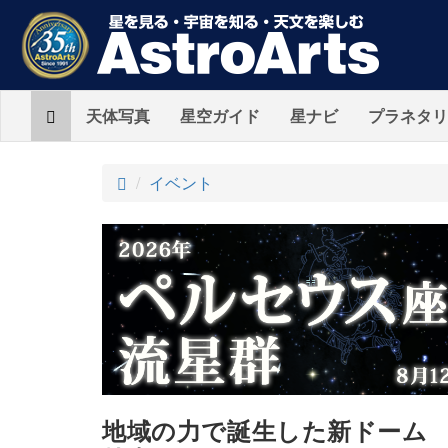
Home
天体写真
星空ガイド
星ナビ
プラネタリ
ト
イベント
ッ
プ
地域の力で誕生した新ドーム