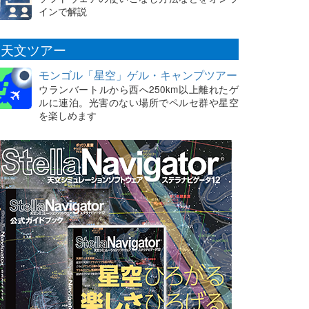
インで解説
天文ツアー
モンゴル「星空」ゲル・キャンプツアー
ウランバートルから西へ250km以上離れたゲ
ルに連泊。光害のない場所でペルセ群や星空
を楽しめます