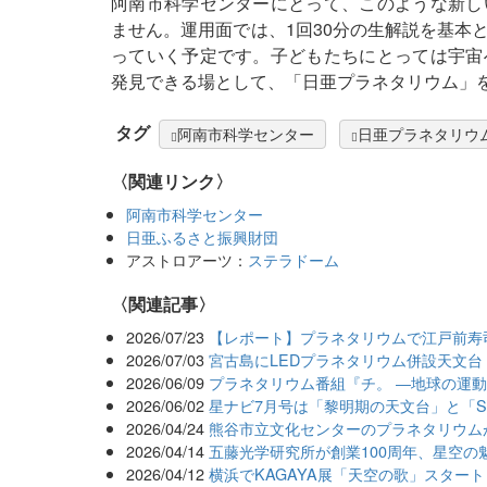
阿南市科学センターにとって、このような新し
ません。運用面では、1回30分の生解説を基本
っていく予定です。子どもたちにとっては宇宙
発見できる場として、「日亜プラネタリウム」
タグ
阿南市科学センター
日亜プラネタリウ
〈関連リンク〉
阿南市科学センター
日亜ふるさと振興財団
アストロアーツ：
ステラドーム
関連記事
2026/07/23
【レポート】プラネタリウムで江戸前寿
2026/07/03
宮古島にLEDプラネタリウム併設天文台「M
2026/06/09
プラネタリウム番組『チ。 ―地球の運
2026/06/02
星ナビ7月号は「黎明期の天文台」と「Seest
2026/04/24
熊谷市立文化センターのプラネタリウム
2026/04/14
五藤光学研究所が創業100周年、星空の
2026/04/12
横浜でKAGAYA展「天空の歌」スタート