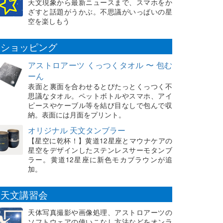
天文現象から最新ニュースまで、スマホをか
ざすと話題がうかぶ。不思議がいっぱいの星
空を楽しもう
ショッピング
アストロアーツ くっつくタオル 〜 包む
ーん
表面と裏面を合わせるとぴたっとくっつく不
思議なタオル。ペットボトルやスマホ、アイ
ピースやケーブル等を結び目なしで包んで収
納。表面には月面をプリント。
オリジナル 天文タンブラー
【星空に乾杯！】黄道12星座とマウナケアの
星空をデザインしたステンレスサーモタンブ
ラー。黄道12星座に新色モカブラウンが追
加。
天文講習会
天体写真撮影や画像処理、アストロアーツの
ソフトウェアの使いこなし方法などをオンラ