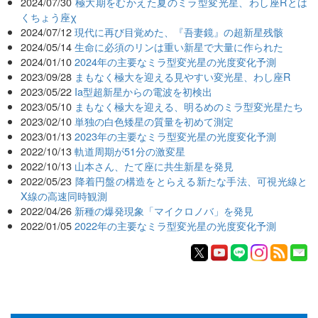
2024/07/30
極大期をむかえた夏のミラ型変光星、わし座Rとは
くちょう座χ
2024/07/12
現代に再び目覚めた、『吾妻鏡』の超新星残骸
2024/05/14
生命に必須のリンは重い新星で大量に作られた
2024/01/10
2024年の主要なミラ型変光星の光度変化予測
2023/09/28
まもなく極大を迎える見やすい変光星、わし座R
2023/05/22
Ia型超新星からの電波を初検出
2023/05/10
まもなく極大を迎える、明るめのミラ型変光星たち
2023/02/10
単独の白色矮星の質量を初めて測定
2023/01/13
2023年の主要なミラ型変光星の光度変化予測
2022/10/13
軌道周期が51分の激変星
2022/10/13
山本さん、たて座に共生新星を発見
2022/05/23
降着円盤の構造をとらえる新たな手法、可視光線と
X線の高速同時観測
2022/04/26
新種の爆発現象「マイクロノバ」を発見
2022/01/05
2022年の主要なミラ型変光星の光度変化予測