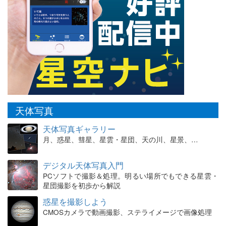
天体写真
天体写真ギャラリー
月、惑星、彗星、星雲・星団、天の川、星景、…
デジタル天体写真入門
PCソフトで撮影＆処理。明るい場所でもできる星雲・
星団撮影を初歩から解説
惑星を撮影しよう
CMOSカメラで動画撮影、ステライメージで画像処理