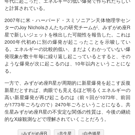
年代に起こった、エネルギーの低い爆発で作られたらしい
と計算されている。
2007年に米・ハーバード・スミソニアン天体物理学セン
ターのJoy Nicholsさんたちの研究チームが、みずがめ座R
星で新しいジェットを検出した可能性を報告した。これは
2000年代初めに別の爆発が起こったことを示唆してい
る。エネルギーの比較的低い、まだよくわかっていない爆
発現象が数十年毎に繰り返し起こっているとすると、その
ような爆発が次に起こるのは、10年以内ということにな
る。
一方で、みずがめ座R星が周期的に新星爆発を起こす反復
新星だとすれば、肉眼でも見えるほど明るくエネルギーの
高い新星爆発が再び起こるのは（前々回が1073年、前回
が1773年ごろなので）2470年ごろということになる。共
生星みずがめ座R星の不安定な関係の性質は、今後の継続
的なX線観測などで理解されていくことだろう。
みずがめ座R
共生星
白色矮星