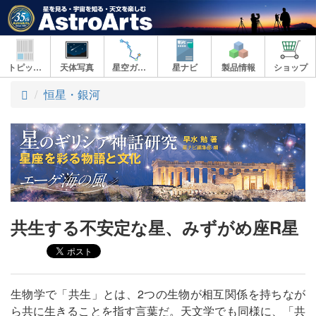
トピックス
天体写真
星空ガイド
星ナビ
製品情報
ショップ
ト
恒星・銀河
ッ
プ
共生する不安定な星、みずがめ座R星
生物学で「共生」とは、2つの生物が相互関係を持ちなが
ら共に生きることを指す言葉だ。天文学でも同様に、「共