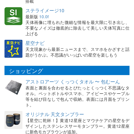
搭載
ステライメージ10
最新版
10.0f
天体画像に埋もれた微細な情報を最大限に引き出し、
不要なノイズは徹底的に除去して美しい天体写真に仕
上げる
星空ナビ
天文現象から最新ニュースまで、スマホをかざすと話
題がうかぶ。不思議がいっぱいの星空を楽しもう
ショッピング
アストロアーツ くっつくタオル 〜 包むーん
表面と裏面を合わせるとぴたっとくっつく不思議なタ
オル。ペットボトルやスマホ、アイピースやケーブル
等を結び目なしで包んで収納。表面には月面をプリン
ト。
オリジナル 天文タンブラー
【星空に乾杯！】黄道12星座とマウナケアの星空をデ
ザインしたステンレスサーモタンブラー。黄道12星座
に新色モカブラウンが追加。