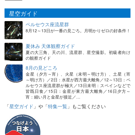
星空ガイド
ペルセウス座流星群
8月12～13日が一番の見ごろ。月明かりゼロの好条件！
夏休み 天体観察ガイド
夏の大三角、天の川、流星群、星空撮影。初級者向け
の観察ガイド
8月の見どころ
金星（夕方～宵）、火星（未明～明け方）、土星（宵
～明け方）／2日：水星が西方最大離角／12～13日：ペ
ルセウス座流星群が極大／13日未明：スペインなどで
皆既日食／15日：金星が東方最大離角／16日夕方～
宵：細い月と金星が接近／…
「
星空ガイド
」や「
特集一覧
」もご覧ください