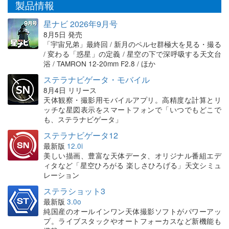
製品情報
星ナビ 2026年9月号
8月5日 発売
「宇宙兄弟」最終回 / 新月のペルセ群極大を見る・撮る
/ 変わる「惑星」の定義 / 星空の下で深呼吸する天文台
浴 / TAMRON 12-20mm F2.8 / ほか
ステラナビゲータ・モバイル
8月4日 リリース
天体観察・撮影用モバイルアプリ。高精度な計算とリ
ッチな星図表示をスマートフォンで「いつでもどこで
も、ステラナビゲータ」
ステラナビゲータ12
最新版
12.0i
美しい描画、豊富な天体データ、オリジナル番組エデ
ィタなど「星空ひろがる 楽しさひろげる」天文シミュ
レーション
ステラショット3
最新版
3.0o
純国産のオールインワン天体撮影ソフトがパワーアッ
プ。ライブスタックやオートフォーカスなど新機能も