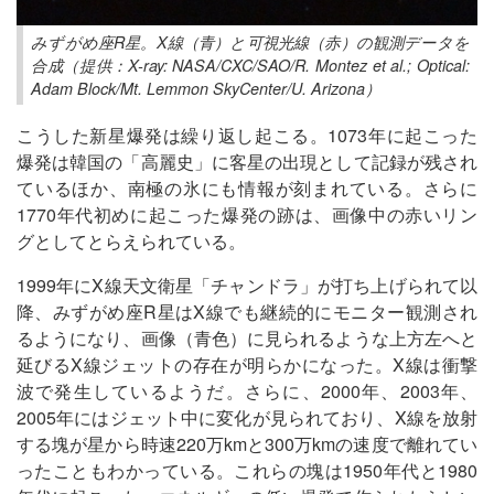
みずがめ座R星。X線（青）と可視光線（赤）の観測データを
合成（提供：X-ray: NASA/CXC/SAO/R. Montez et al.; Optical:
Adam Block/Mt. Lemmon SkyCenter/U. Arizona）
こうした新星爆発は繰り返し起こる。1073年に起こった
爆発は韓国の「高麗史」に客星の出現として記録が残され
ているほか、南極の氷にも情報が刻まれている。さらに
1770年代初めに起こった爆発の跡は、画像中の赤いリン
グとしてとらえられている。
1999年にX線天文衛星「チャンドラ」が打ち上げられて以
降、みずがめ座R星はX線でも継続的にモニター観測され
るようになり、画像（青色）に見られるような上方左へと
延びるX線ジェットの存在が明らかになった。X線は衝撃
波で発生しているようだ。さらに、2000年、2003年、
2005年にはジェット中に変化が見られており、X線を放射
する塊が星から時速220万kmと300万kmの速度で離れてい
ったこともわかっている。これらの塊は1950年代と1980