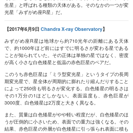
生星」と呼ばれる種類の天体がある。そのなかの一つが変
光星「みずがめ座R星」だ。
【2017年6月9日
Chandra X-ray Observatory
】
みずがめ座R星は地球から約710光年の距離にある天体
で、約1000年ほど前にはすでに明るさが変わる星である
ことが知られていた。その正体は単独の星ではなく、密度
が高く小さな白色矮星と低温の赤色巨星のペアだ。
このうち赤色巨星は「ミラ型変光星」というタイプの長周
期変光星で、星全体が周期的に膨れたり縮んだりすること
によって250倍も明るさが変化する。白色矮星の明るさは
その1万分の1ほどしかない。表面温度も、赤色巨星が
3000度、白色矮星は2万度と大きく異なる。
また、質量は白色矮星がやや軽い程度だが、白色矮星のほ
うが圧倒的に小さいため、表面での重力は強くなる。その
結果、赤色巨星の外層が白色矮星に引っ張られ表面に積も