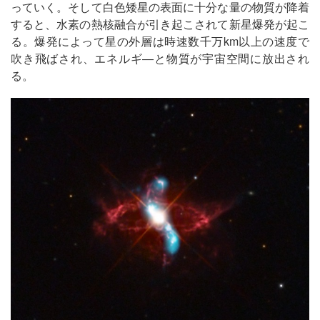
っていく。そして白色矮星の表面に十分な量の物質が降着
すると、水素の熱核融合が引き起こされて新星爆発が起こ
る。爆発によって星の外層は時速数千万km以上の速度で
吹き飛ばされ、エネルギ―と物質が宇宙空間に放出され
る。