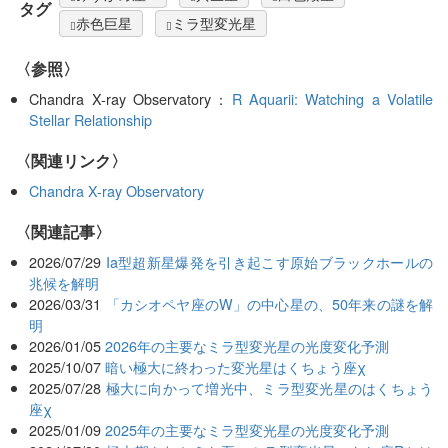
タグ
赤色巨星
ミラ型変光星
〈参照〉
Chandra X-ray Observatory：
R Aquarii: Watching a Volatile
Stellar Relationship
〈関連リンク〉
Chandra X-ray Observatory
関連記事
2026/07/29
Ia型超新星爆発を引き起こす原始ブラックホールの
兆候を解明
2026/03/31
「カシオペヤ座のW」の中心星の、50年来の謎を解
明
2026/01/05
2026年の主要なミラ型変光星の光度変化予測
2025/10/07
暗い極大に終わった変光星はくちょう座χ
2025/07/28
極大に向かって増光中、ミラ型変光星のはくちょう
座χ
2025/01/09
2025年の主要なミラ型変光星の光度変化予測