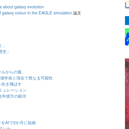
us about galaxy evolution
 of galaxy colour in the EAGLE simulation
論文
く」
歴史」
ールからの風
0億年前と現在で異なる可能性
を吹き飛ばす
シミュレーション
光年彼方の銀河
をAIで2か月に短縮
ていた