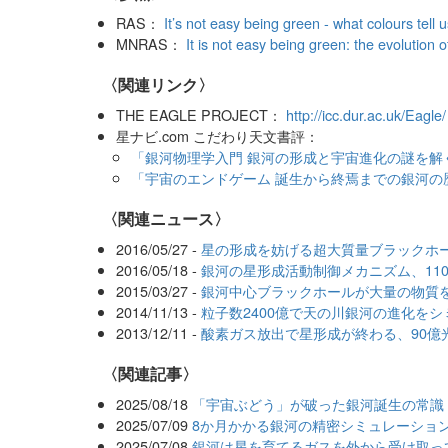
RAS：
It’s not easy being green - what colours tell 
MNRAS：
It is not easy being green: the evolution
〈関連リンク〉
THE EAGLE PROJECT：
http://icc.dur.ac.uk/Eagle/
星ナビ.com こだわり天文書評：
「銀河物理学入門 銀河の形成と宇宙進化の謎を解
「宇宙のエンドゲーム 誕生から終焉までの銀河の
〈関連ニュース〉
2016/05/27 -
星の形成を妨げる超大質量ブラックホ
2016/05/18 -
銀河の星形成活動制御メカニズム、11
2015/03/27 -
銀河中心ブラックホールが大量の物質
2014/11/13 -
粒子数2400億で天の川銀河の進化を
2013/12/11 -
酸素ガス放出で星形成が終わる、90億
関連記事
2025/08/18
「宇宙ぶどう」が破った銀河誕生の常識
2025/07/09
8か月かかる銀河の精密シミュレーション
2025/07/08
銀河は星を育てるガスを外から受け取っ