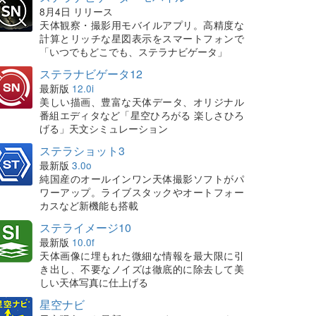
8月4日 リリース
天体観察・撮影用モバイルアプリ。高精度な
計算とリッチな星図表示をスマートフォンで
「いつでもどこでも、ステラナビゲータ」
ステラナビゲータ12
最新版
12.0i
美しい描画、豊富な天体データ、オリジナル
番組エディタなど「星空ひろがる 楽しさひろ
げる」天文シミュレーション
ステラショット3
最新版
3.0o
純国産のオールインワン天体撮影ソフトがパ
ワーアップ。ライブスタックやオートフォー
カスなど新機能も搭載
ステライメージ10
最新版
10.0f
天体画像に埋もれた微細な情報を最大限に引
き出し、不要なノイズは徹底的に除去して美
しい天体写真に仕上げる
星空ナビ