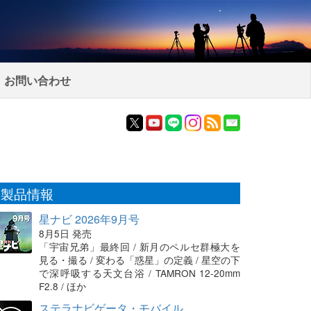
お問い合わせ
製品情報
星ナビ 2026年9月号
8月5日 発売
「宇宙兄弟」最終回 / 新月のペルセ群極大を
見る・撮る / 変わる「惑星」の定義 / 星空の下
で深呼吸する天文台浴 / TAMRON 12-20mm
F2.8 / ほか
ステラナビゲータ・モバイル