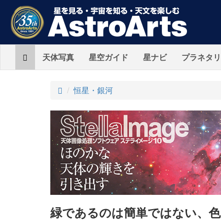
Home
天体写真
星空ガイド
星ナビ
プラネタリ
ト
恒星・銀河
ッ
プ
緑であるのは簡単ではない、色