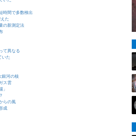
を短時間で多数検出
増えた
量の新測定法
布
って異なる
ていた
大銀河の核
ガス雲
場」
？
からの風
形成