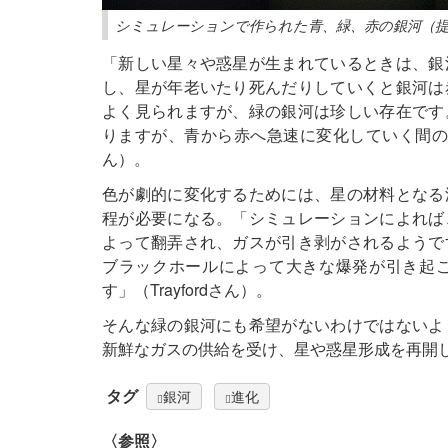
シミュレーションで作られた青、緑、赤の銀河（提供：James T
「新しい星々や惑星が生まれているときは、銀
し、星が年老いたり死んだりしていくと銀河は
よく見られますが、緑の銀河は珍しい存在です
りますが、青から赤へ急速に変化していく間の、銀
ん）。
色が劇的に変化するためには、星の材料となる
程が必要になる。「シミュレーションによれば
よって翻弄され、ガスが引き剥がされるようで
ブラックホールによって大きな爆発が引き起
す」（Trayfordさん）。
そんな緑の銀河にも希望がないわけではないよ
新鮮なガスの供給を受け、星や惑星形成を再開
タグ
銀河
進化
〈参照〉