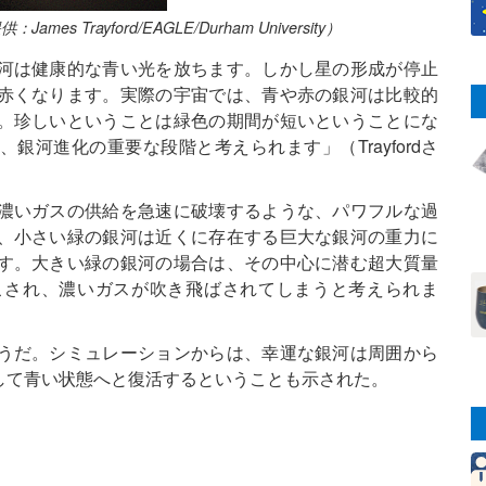
rayford/EAGLE/Durham University）
河は健康的な青い光を放ちます。しかし星の形成が停止
赤くなります。実際の宇宙では、青や赤の銀河は比較的
。珍しいということは緑色の期間が短いということにな
河進化の重要な段階と考えられます」（Trayfordさ
濃いガスの供給を急速に破壊するような、パワフルな過
、小さい緑の銀河は近くに存在する巨大な銀河の重力に
す。大きい緑の銀河の場合は、その中心に潜む超大質量
こされ、濃いガスが吹き飛ばされてしまうと考えられま
うだ。シミュレーションからは、幸運な銀河は周囲から
して青い状態へと復活するということも示された。