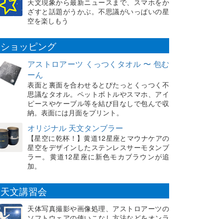
天文現象から最新ニュースまで、スマホをか
ざすと話題がうかぶ。不思議がいっぱいの星
空を楽しもう
ショッピング
アストロアーツ くっつくタオル 〜 包む
ーん
表面と裏面を合わせるとぴたっとくっつく不
思議なタオル。ペットボトルやスマホ、アイ
ピースやケーブル等を結び目なしで包んで収
納。表面には月面をプリント。
オリジナル 天文タンブラー
【星空に乾杯！】黄道12星座とマウナケアの
星空をデザインしたステンレスサーモタンブ
ラー。黄道12星座に新色モカブラウンが追
加。
天文講習会
天体写真撮影や画像処理、アストロアーツの
ソフトウェアの使いこなし方法などをオンラ