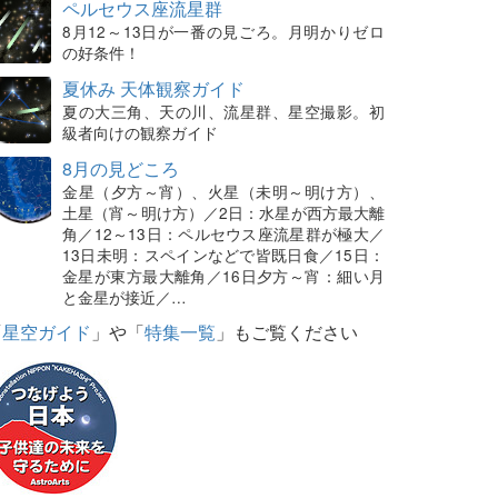
ペルセウス座流星群
8月12～13日が一番の見ごろ。月明かりゼロ
の好条件！
夏休み 天体観察ガイド
夏の大三角、天の川、流星群、星空撮影。初
級者向けの観察ガイド
8月の見どころ
金星（夕方～宵）、火星（未明～明け方）、
土星（宵～明け方）／2日：水星が西方最大離
角／12～13日：ペルセウス座流星群が極大／
13日未明：スペインなどで皆既日食／15日：
金星が東方最大離角／16日夕方～宵：細い月
と金星が接近／…
「
星空ガイド
」や「
特集一覧
」もご覧ください