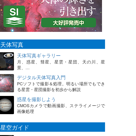
天体写真
天体写真ギャラリー
月、惑星、彗星、星雲・星団、天の川、星
景、…
デジタル天体写真入門
PCソフトで撮影＆処理。明るい場所でもでき
る星雲・星団撮影を初歩から解説
惑星を撮影しよう
CMOSカメラで動画撮影、ステライメージで
画像処理
星空ガイド