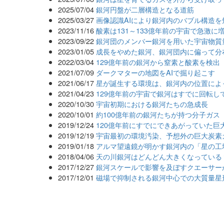
2025/07/04
銀河円盤が二層構造となる道筋
2025/03/27
画像認識AIにより銀河内のバブル構造
2023/11/16
酸素は131～133億年前の宇宙で急激に
2023/09/22
銀河団のメンバー銀河を用いた宇宙物質
2023/01/05
成長をやめた銀河、銀河団内に偏って分
2022/03/04
129億年前の銀河から窒素と酸素を検出
2021/07/09
ダークマターの地図をAIで掘り起こす
2021/06/17
星が誕生する環境は、銀河内の位置によ
2021/04/23
129億年前の宇宙で銀河はすでに回転し
2020/10/30
宇宙初期における銀河たちの急成長
2020/10/01
約100億年前の銀河たちが持つ分子ガス
2019/12/24
120億年前にすでにできあがっていた巨
2019/12/19
宇宙最初の環境汚染、予想外の巨大炭素
2019/01/18
アルマ望遠鏡が明かす銀河内の「星の工
2018/04/06
天の川銀河はどんどん大きくなっている
2017/12/27
銀河スケールで影響を及ぼすクエーサー
2017/12/01
磁場で抑制される銀河中心での大質量星