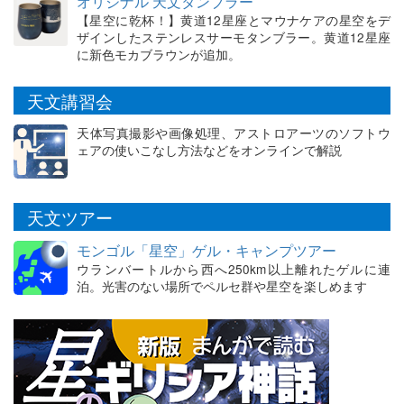
オリジナル 天文タンブラー
【星空に乾杯！】黄道12星座とマウナケアの星空をデ
ザインしたステンレスサーモタンブラー。黄道12星座
に新色モカブラウンが追加。
天文講習会
天体写真撮影や画像処理、アストロアーツのソフトウ
ェアの使いこなし方法などをオンラインで解説
天文ツアー
モンゴル「星空」ゲル・キャンプツアー
ウランバートルから西へ250km以上離れたゲルに連
泊。光害のない場所でペルセ群や星空を楽しめます