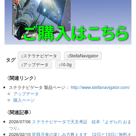
ステラナビゲータ
StellaNavigator
タグ
アップデータ
10.0g
〈関連リンク〉
ステラナビゲータ 製品ページ：
http://www.stellanavigator.com/
アップデータ
購入ページ
関連記事
2026/07/06
ステラナビゲータで天文考証 絵本『よぞらの おま
つり』
2026/02/10
皆既月食の楽しみ方教えます 12日と13日に無料オ