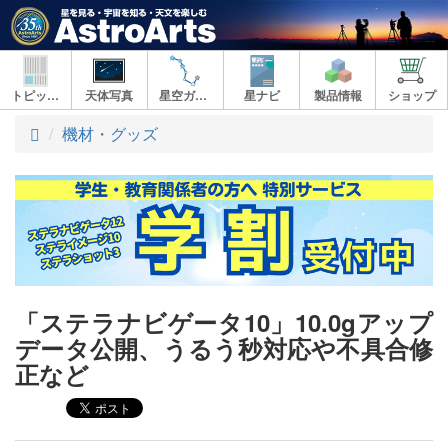
トピックス
天体写真
星空ガイド
星ナビ
製品情報
ショップ
ト
機材・グッズ
ッ
プ
「ステラナビゲータ10」10.0gアップ
データ公開、うるう秒対応や不具合修
正など