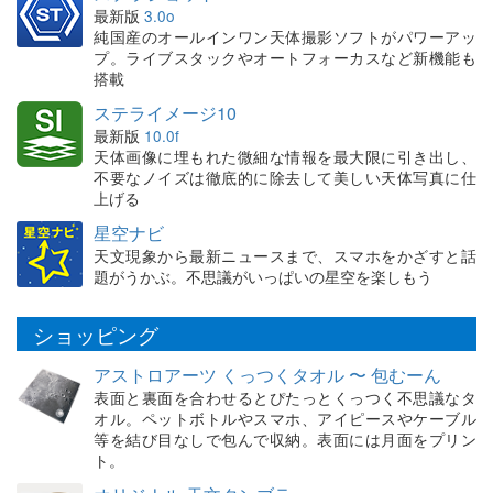
最新版
3.0o
純国産のオールインワン天体撮影ソフトがパワーアッ
プ。ライブスタックやオートフォーカスなど新機能も
搭載
ステライメージ10
最新版
10.0f
天体画像に埋もれた微細な情報を最大限に引き出し、
不要なノイズは徹底的に除去して美しい天体写真に仕
上げる
星空ナビ
天文現象から最新ニュースまで、スマホをかざすと話
題がうかぶ。不思議がいっぱいの星空を楽しもう
ショッピング
アストロアーツ くっつくタオル 〜 包むーん
表面と裏面を合わせるとぴたっとくっつく不思議なタ
オル。ペットボトルやスマホ、アイピースやケーブル
等を結び目なしで包んで収納。表面には月面をプリン
ト。