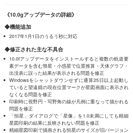
《10.0gアップデータの詳細》
◆機能追加
2017年1月1日のうるう秒に対応
◆修正された主な不具合
10.0fアップデータをインストールすると複数の軌道要
素データを含む彗星・小惑星で位置推算・天体グラフ・
出没表に誤った結果が表示される問題を修正
Windowsをシャットダウンせずに通算25日以上起動し
ていると望遠鏡の現在位置マークが星図画面に表示され
なくなる問題を修正
印刷時に視野円・写野角の線が凡例に重なって描かれる
問題を修正
「恒星」ダイアログで「星像」を1.0未満にしても精細
星図印刷の結果に反映されない問題を修正
精細星図印刷で描画される恒星のサイズが旧バージョン