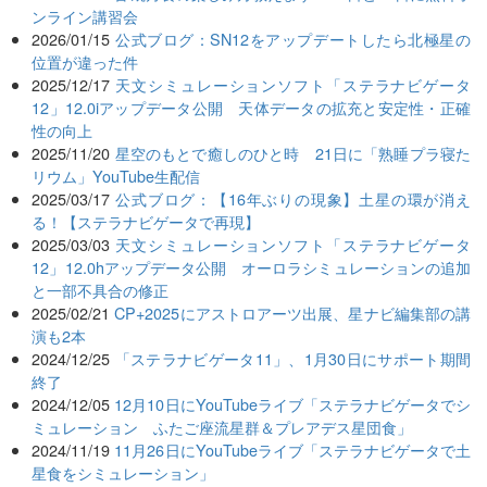
ンライン講習会
2026/01/15
公式ブログ：SN12をアップデートしたら北極星の
位置が違った件
2025/12/17
天文シミュレーションソフト「ステラナビゲータ
12」12.0iアップデータ公開 天体データの拡充と安定性・正確
性の向上
2025/11/20
星空のもとで癒しのひと時 21日に「熟睡プラ寝た
リウム」YouTube生配信
2025/03/17
公式ブログ：【16年ぶりの現象】土星の環が消え
る！【ステラナビゲータで再現】
2025/03/03
天文シミュレーションソフト「ステラナビゲータ
12」12.0hアップデータ公開 オーロラシミュレーションの追加
と一部不具合の修正
2025/02/21
CP+2025にアストロアーツ出展、星ナビ編集部の講
演も2本
2024/12/25
「ステラナビゲータ11」、1月30日にサポート期間
終了
2024/12/05
12月10日にYouTubeライブ「ステラナビゲータでシ
ミュレーション ふたご座流星群＆プレアデス星団食」
2024/11/19
11月26日にYouTubeライブ「ステラナビゲータで土
星食をシミュレーション」