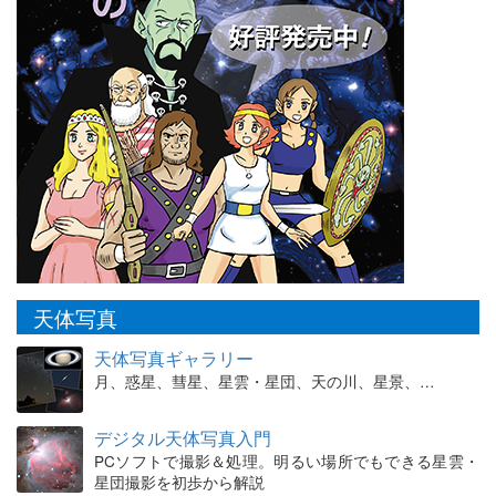
天体写真
天体写真ギャラリー
月、惑星、彗星、星雲・星団、天の川、星景、…
デジタル天体写真入門
PCソフトで撮影＆処理。明るい場所でもできる星雲・
星団撮影を初歩から解説