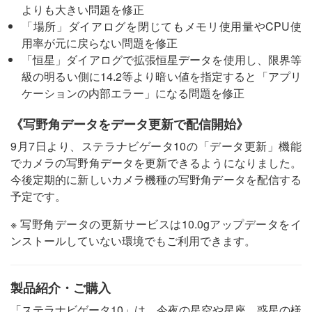
よりも大きい問題を修正
「場所」ダイアログを閉じてもメモリ使用量やCPU使
用率が元に戻らない問題を修正
「恒星」ダイアログで拡張恒星データを使用し、限界等
級の明るい側に14.2等より暗い値を指定すると「アプリ
ケーションの内部エラー」になる問題を修正
《写野角データをデータ更新で配信開始》
9月7日より、ステラナビゲータ10の「データ更新」機能
でカメラの写野角データを更新できるようになりました。
今後定期的に新しいカメラ機種の写野角データを配信する
予定です。
※ 写野角データの更新サービスは10.0gアップデータをイ
ンストールしていない環境でもご利用できます。
製品紹介・ご購入
「ステラナビゲータ10」は、今夜の星空や星座、惑星の様