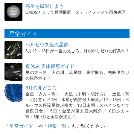
惑星を撮影しよう
CMOSカメラで動画撮影、ステライメージで画像処理
星空ガイド
ペルセウス座流星群
8月12～13日が一番の見ごろ。月明かりゼロの好条件！
夏休み 天体観察ガイド
夏の大三角、天の川、流星群、星空撮影。初級者向け
の観察ガイド
8月の見どころ
金星（夕方～宵）、火星（未明～明け方）、土星（宵
～明け方）／2日：水星が西方最大離角／12～13日：ペ
ルセウス座流星群が極大／13日未明：スペインなどで
皆既日食／15日：金星が東方最大離角／16日夕方～
宵：細い月と金星が接近／…
「
星空ガイド
」や「
特集一覧
」もご覧ください