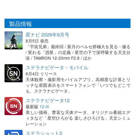
製品情報
星ナビ 2026年9月号
8月5日 発売
「宇宙兄弟」最終回 / 新月のペルセ群極大を見る・撮る
/ 変わる「惑星」の定義 / 星空の下で深呼吸する天文台
浴 / TAMRON 12-20mm F2.8 / ほか
ステラナビゲータ・モバイル
8月4日 リリース
天体観察・撮影用モバイルアプリ。高精度な計算とリ
ッチな星図表示をスマートフォンで「いつでもどこで
も、ステラナビゲータ」
ステラナビゲータ12
最新版
12.0i
美しい描画、豊富な天体データ、オリジナル番組エデ
ィタなど「星空ひろがる 楽しさひろげる」天文シミュ
レーション
ステラショット3