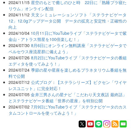
2024/11/15
星空のもとで癒しのひと時 22日に「熟睡プラ寝た
リウム」オンライン配信
2024/11/12
天文シミュレーションソフト「ステラナビゲータ
12」12.0gアップデータ公開 データの拡充と安定性・正確性の
向上
2024/10/04
10月11日にYouTubeライブ「ステラナビゲータで紫
金山・アトラス彗星を100倍楽しむ！」
2024/07/30
8月6日にオンライン無料講座「ステラナビゲータで
ペルセウス座流星群に備えよう」
2024/07/26
8月2日にYouTubeライブ「ステラナビゲータの番組
エディタを使ってみよう！」
2024/07/24
季節の星や星座を楽しめるプラネタリウム番組を無
料で公開
2024/07/12
公式ブログ：【ステラシリーズ】ビクセン「ワイヤ
レスユニット」に完全対応！
2024/07/05
金井三男さんの星ナビ「こだわり天文夜話 最終話」
とステラナビゲータ番組「世界の星座」を特別公開
2024/07/02
7月9日にYouTubeライブ「ステラナビゲータのカス
タムコントロールを使ってみよう！」