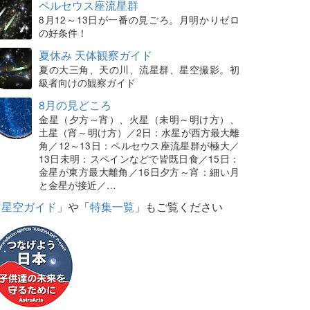
ペルセウス座流星群
8月12～13日が一番の見ごろ。月明かりゼロ
の好条件！
夏休み 天体観察ガイド
夏の大三角、天の川、流星群、星空撮影。初
級者向けの観察ガイド
8月の見どころ
金星（夕方～宵）、火星（未明～明け方）、
土星（宵～明け方）／2日：水星が西方最大離
角／12～13日：ペルセウス座流星群が極大／
13日未明：スペインなどで皆既日食／15日：
金星が東方最大離角／16日夕方～宵：細い月
と金星が接近／…
「
星空ガイド
」や「
特集一覧
」もご覧ください