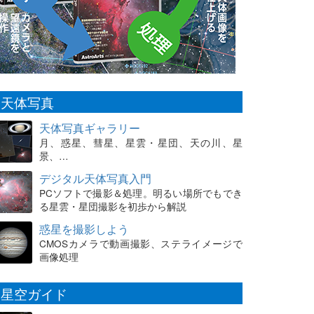
天体写真
天体写真ギャラリー
月、惑星、彗星、星雲・星団、天の川、星
景、…
デジタル天体写真入門
PCソフトで撮影＆処理。明るい場所でもでき
る星雲・星団撮影を初歩から解説
惑星を撮影しよう
CMOSカメラで動画撮影、ステライメージで
画像処理
星空ガイド