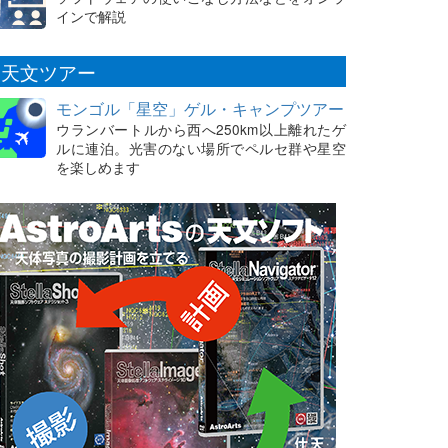
インで解説
天文ツアー
モンゴル「星空」ゲル・キャンプツアー
ウランバートルから西へ250km以上離れたゲ
ルに連泊。光害のない場所でペルセ群や星空
を楽しめます