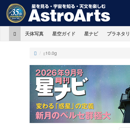
Home
天体写真
星空ガイド
星ナビ
プラネタリ
ト
10.0g
ッ
プ
AstroArts