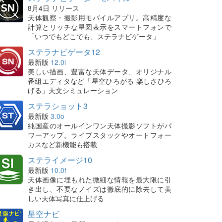
8月4日 リリース
天体観察・撮影用モバイルアプリ。高精度な
計算とリッチな星図表示をスマートフォンで
「いつでもどこでも、ステラナビゲータ」
ステラナビゲータ12
最新版
12.0i
美しい描画、豊富な天体データ、オリジナル
番組エディタなど「星空ひろがる 楽しさひろ
げる」天文シミュレーション
ステラショット3
最新版
3.0o
純国産のオールインワン天体撮影ソフトがパ
ワーアップ。ライブスタックやオートフォー
カスなど新機能も搭載
ステライメージ10
最新版
10.0f
天体画像に埋もれた微細な情報を最大限に引
き出し、不要なノイズは徹底的に除去して美
しい天体写真に仕上げる
星空ナビ