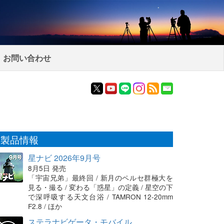
お問い合わせ
製品情報
星ナビ 2026年9月号
8月5日 発売
「宇宙兄弟」最終回 / 新月のペルセ群極大を
見る・撮る / 変わる「惑星」の定義 / 星空の下
で深呼吸する天文台浴 / TAMRON 12-20mm
F2.8 / ほか
ステラナビゲータ・モバイル