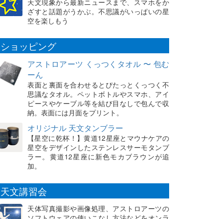
天文現象から最新ニュースまで、スマホをか
ざすと話題がうかぶ。不思議がいっぱいの星
空を楽しもう
ショッピング
アストロアーツ くっつくタオル 〜 包む
ーん
表面と裏面を合わせるとぴたっとくっつく不
思議なタオル。ペットボトルやスマホ、アイ
ピースやケーブル等を結び目なしで包んで収
納。表面には月面をプリント。
オリジナル 天文タンブラー
【星空に乾杯！】黄道12星座とマウナケアの
星空をデザインしたステンレスサーモタンブ
ラー。黄道12星座に新色モカブラウンが追
加。
天文講習会
天体写真撮影や画像処理、アストロアーツの
ソフトウェアの使いこなし方法などをオンラ