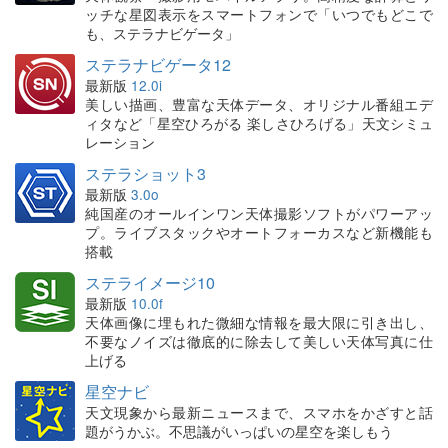
ッチな星図表示をスマートフォンで「いつでもどこで
も、ステラナビゲータ」
ステラナビゲータ12
最新版
12.0i
美しい描画、豊富な天体データ、オリジナル番組エデ
ィタなど「星空ひろがる 楽しさひろげる」天文シミュ
レーション
ステラショット3
最新版
3.0o
純国産のオールインワン天体撮影ソフトがパワーアッ
プ。ライブスタックやオートフォーカスなど新機能も
搭載
ステライメージ10
最新版
10.0f
天体画像に埋もれた微細な情報を最大限に引き出し、
不要なノイズは徹底的に除去して美しい天体写真に仕
上げる
星空ナビ
天文現象から最新ニュースまで、スマホをかざすと話
題がうかぶ。不思議がいっぱいの星空を楽しもう