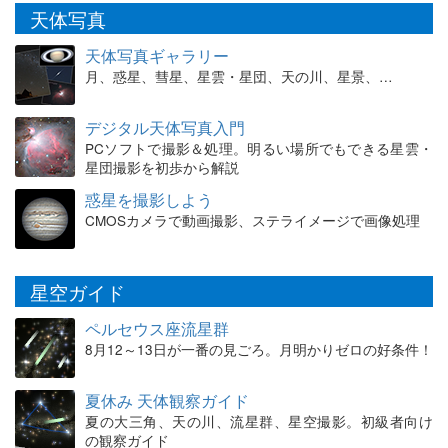
天体写真
天体写真ギャラリー
月、惑星、彗星、星雲・星団、天の川、星景、…
デジタル天体写真入門
PCソフトで撮影＆処理。明るい場所でもできる星雲・
星団撮影を初歩から解説
惑星を撮影しよう
CMOSカメラで動画撮影、ステライメージで画像処理
星空ガイド
ペルセウス座流星群
8月12～13日が一番の見ごろ。月明かりゼロの好条件！
夏休み 天体観察ガイド
夏の大三角、天の川、流星群、星空撮影。初級者向け
の観察ガイド