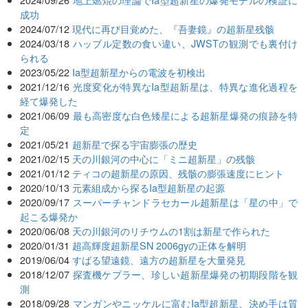
成功
2024/07/12
現代に再び目覚めた、『吾妻鏡』の超新星残骸
2024/03/18
ハッブル定数の食い違い、JWSTの観測でも裏付け
られる
2023/05/22
Ia型超新星からの電波を初検出
2021/12/16
光度変化が特異なIa型超新星は、特異な進化過程を
経て爆発した
2021/06/09
最も高密度な白色矮星による超新星爆発の痕跡を特
定
2021/05/21
超新星で探る宇宙膨張の歴史
2021/02/15
天の川銀河の中心に「ミニ超新星」の残骸
2021/01/12
ティコの超新星の原因、残骸の膨張速度にヒント
2020/10/13
元素組成から探るIa型超新星の起源
2020/09/17
スーパーチャンドラセカール超新星は「星の中」で
起こる爆発か
2020/06/08
天の川銀河のリチウムの1割は新星で作られた
2020/01/31
超高輝度超新星SN 2006gyの正体を解明
2019/06/04
すばる望遠鏡、遠方の超新星を大量発見
2018/12/07
探査機ケプラー、珍しい超新星爆発の初期段階を観
測
2018/09/28
マンガンやニッケルに富むIa型超新星、決め手は質