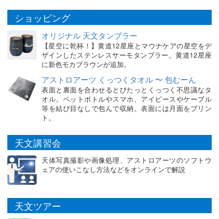
ショッピング
オリジナル 天文タンブラー
【星空に乾杯！】黄道12星座とマウナケアの星空をデ
ザインしたステンレスサーモタンブラー。黄道12星座
に新色モカブラウンが追加。
アストロアーツ くっつくタオル 〜 包むーん
表面と裏面を合わせるとぴたっとくっつく不思議なタ
オル。ペットボトルやスマホ、アイピースやケーブル
等を結び目なしで包んで収納。表面には月面をプリン
ト。
天文講習会
天体写真撮影や画像処理、アストロアーツのソフトウ
ェアの使いこなし方法などをオンラインで解説
天文ツアー