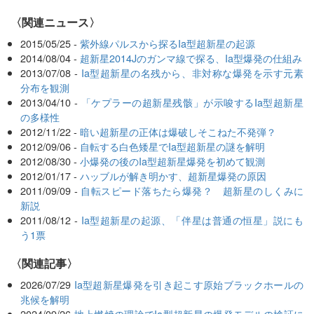
〈関連ニュース〉
2015/05/25 -
紫外線パルスから探るIa型超新星の起源
2014/08/04 -
超新星2014Jのガンマ線で探る、Ia型爆発の仕組み
2013/07/08 -
Ia型超新星の名残から、非対称な爆発を示す元素
分布を観測
2013/04/10 -
「ケプラーの超新星残骸」が示唆するIa型超新星
の多様性
2012/11/22 -
暗い超新星の正体は爆破しそこねた不発弾？
2012/09/06 -
自転する白色矮星でIa型超新星の謎を解明
2012/08/30 -
小爆発の後のIa型超新星爆発を初めて観測
2012/01/17 -
ハッブルが解き明かす、超新星爆発の原因
2011/09/09 -
自転スピード落ちたら爆発？ 超新星のしくみに
新説
2011/08/12 -
Ia型超新星の起源、「伴星は普通の恒星」説にも
う1票
関連記事
2026/07/29
Ia型超新星爆発を引き起こす原始ブラックホールの
兆候を解明
2024/09/26
地上燃焼の理論でIa型超新星の爆発モデルの検証に