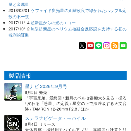
量と金属量
2018/03/01
ケフェイド変光星の距離改良で導かれたハッブル定
数の不一致
2017/11/14
超新星からの光のエコー
2017/10/12
Ia型超新星のヘリウム核融合反応説を支持する初の
観測的証拠
製品情報
星ナビ 2026年9月号
8月5日 発売
「宇宙兄弟」最終回 / 新月のペルセ群極大を見る・撮る
/ 変わる「惑星」の定義 / 星空の下で深呼吸する天文台
浴 / TAMRON 12-20mm F2.8 / ほか
ステラナビゲータ・モバイル
8月4日 リリース
天体観察・撮影用モバイルアプリ。高精度な計算とリ