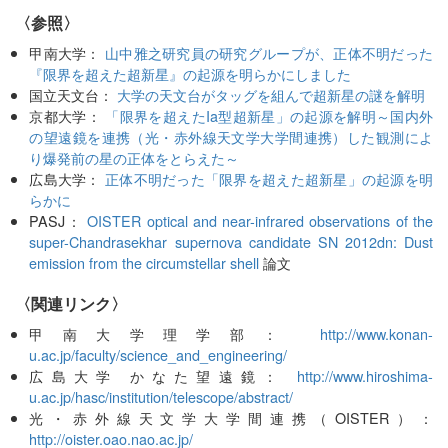
〈参照〉
甲南大学：
山中雅之研究員の研究グループが、正体不明だった
『限界を超えた超新星』の起源を明らかにしました
国立天文台：
大学の天文台がタッグを組んで超新星の謎を解明
京都大学：
「限界を超えたIa型超新星」の起源を解明～国内外
の望遠鏡を連携（光・赤外線天文学大学間連携）した観測によ
り爆発前の星の正体をとらえた～
広島大学：
正体不明だった「限界を超えた超新星」の起源を明
らかに
PASJ：
OISTER optical and near-infrared observations of the
super-Chandrasekhar supernova candidate SN 2012dn: Dust
emission from the circumstellar shell
論文
〈関連リンク〉
甲南大学理学部：
http://www.konan-
u.ac.jp/faculty/science_and_engineering/
広島大学 かなた望遠鏡：
http://www.hiroshima-
u.ac.jp/hasc/institution/telescope/abstract/
光・赤外線天文学大学間連携（OISTER）：
http://oister.oao.nao.ac.jp/