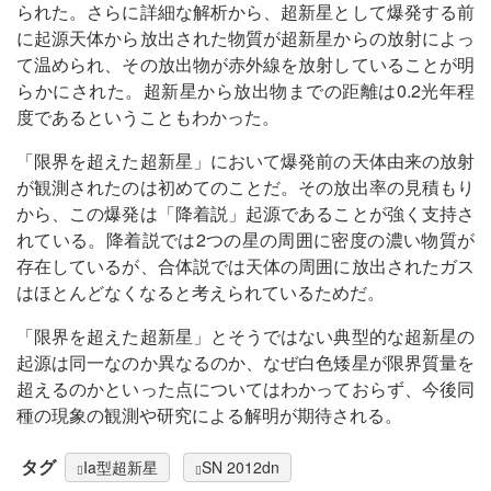
られた。さらに詳細な解析から、超新星として爆発する前
に起源天体から放出された物質が超新星からの放射によっ
て温められ、その放出物が赤外線を放射していることが明
らかにされた。超新星から放出物までの距離は0.2光年程
度であるということもわかった。
「限界を超えた超新星」において爆発前の天体由来の放射
が観測されたのは初めてのことだ。その放出率の見積もり
から、この爆発は「降着説」起源であることが強く支持さ
れている。降着説では2つの星の周囲に密度の濃い物質が
存在しているが、合体説では天体の周囲に放出されたガス
はほとんどなくなると考えられているためだ。
「限界を超えた超新星」とそうではない典型的な超新星の
起源は同一なのか異なるのか、なぜ白色矮星が限界質量を
超えるのかといった点についてはわかっておらず、今後同
種の現象の観測や研究による解明が期待される。
タグ
Ia型超新星
SN 2012dn