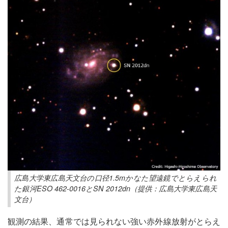
広島大学東広島天文台の口径1.5mかなた望遠鏡でとらえられ
た銀河ESO 462-0016とSN 2012dn（提供：広島大学東広島天
文台）
観測の結果、通常では見られない強い赤外線放射がとらえ