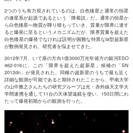
2つのうち有力視されているのは、白色矮星と通常の恒星
の連星系が起源であるという「降着説」だ。通常の恒星か
ら白色矮星へ物質が降り積もっていき、質量が限界に達す
ると爆発に至るというメカニズムだが、限界質量を超えた
白色矮星の爆発でなければ説明が困難な特異なIa型超新星
が数例発見され、研究者を悩ませてきた。
2012年7月、いて座の方向1億3000万光年彼方の銀河ESO
462-016に、この「限界を超えた超新星」候補の「SN
2012dn」が発見された。同種の超新星のうちで最も近く
詳細な観測が可能であると期待されたことから、甲南大学
の山中雅之さんたちの研究グループは光・赤外線天文学大
学間連携を通して11台の天体望遠鏡を使い、150日間にわ
たって爆発初期からの観測を行った。