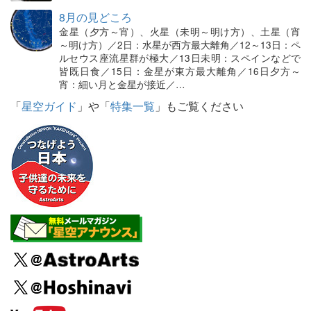
8月の見どころ
金星（夕方～宵）、火星（未明～明け方）、土星（宵
～明け方）／2日：水星が西方最大離角／12～13日：ペ
ルセウス座流星群が極大／13日未明：スペインなどで
皆既日食／15日：金星が東方最大離角／16日夕方～
宵：細い月と金星が接近／…
「
星空ガイド
」や「
特集一覧
」もご覧ください