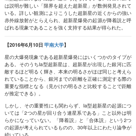
は説明が難しい「限界を超えた超新星」が数例発見されて
いる。詳しい観測によりこうした超新星の近くからの強い
赤外線放射がとらえられ、超新星爆発の起源が降着説と呼
ばれる現象であることを強く支持する結果が得られた。
【2016年6月10日
甲南大学
】
星の大爆発現象である超新星爆発にはいくつかのタイプが
ある。そのうちIa型超新星は、超新星が出現した銀河に匹
敵するほど明るく輝き、本来の明るさがほぼ同じと考えら
れていることから、銀河までの距離を正確に測定する際の
重要な指標となる（見かけの明るさと比較することで距離
が推定できる）。
しかし、その重要性にも関わらず、Ia型超新星の起源につ
いては「2つの星が回り合う連星系である」こと以外は明
らかになっていない。「降着説」と「合体説」という2つ
の起源が考えられているものの、30年以上にわたり論争が
続いている。