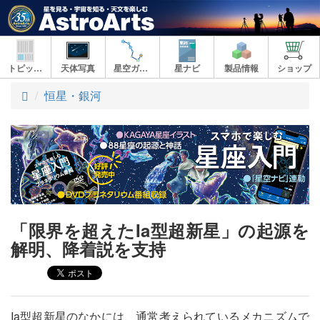
トピックス
天体写真
星空ガイド
星ナビ
製品情報
ショップ
ト
恒星・銀河
ッ
プ
「限界を超えたIa型超新星」の起源を
解明、降着説を支持
Ia型超新星のなかには、通常考えられているメカニズムで