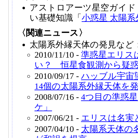
アストロアーツ星空ガイド
い基礎知識「
小惑星 太陽系
〈関連ニュース〉
太陽系外縁天体の発見など
2010/11/10 -
準惑星エリス
い？ 恒星食観測から疑
2010/09/17 -
ハッブル宇宙
14個の太陽系外縁天体を
2008/07/16 -
4つ目の準惑
ケ」
2007/06/21 -
エリスは名実
2007/04/10 -
太陽系天体の