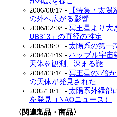
が和訳を提言
2006/08/17 -
【特集・太陽
の外へ広がる影響
2006/02/08 -
冥王星より大き
UB313」の直径の推定
2005/08/01 -
太陽系の第十
2004/04/19 -
ハッブル宇宙
天体を観測、深まる謎
2004/03/16 -
冥王星の3倍
の天体が発見された
2002/10/11 -
太陽系外縁部
を発見（NAOニュース）
〈関連製品・商品〉