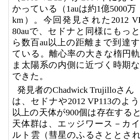
かっている（1auは約1億5000万
km）。今回発見された2012 
80auで、セドナと同様にもっ
ら数百au以上の距離まで到達
ている。離心率の大きな楕円
ま太陽系の内側に近づく時期
できた。
発見者のChadwick Trujil
は、セドナや2012 VP113のよ
以上の天体が900個は存在する
天体群は、エッジワース－カ
ルト雲（彗星のふるさととさ