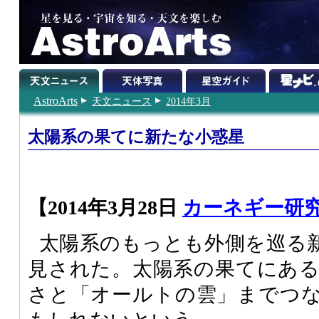
AstroArts
天文ニュース
2014年3月
太陽系の果てに新たな小惑星
【2014年3月28日
カーネギー研
太陽系のもっとも外側を巡る新天体
見された。太陽系の果てにあ
さと「オールトの雲」までつ