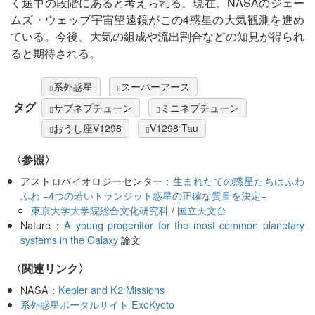
く途中の段階にあると考えられる。現在、NASAのジェー
ムズ・ウェッブ宇宙望遠鏡がこの4惑星の大気観測を進め
ている。今後、大気の組成や流出割合などの知見が得られ
ると期待される。
系外惑星
スーパーアース
タグ
サブネプチューン
ミニネプチューン
おうし座V1298
V1298 Tau
〈参照〉
アストロバイオロジーセンター：
生まれたての惑星たちはふわ
ふわ −4つの若いトランジット惑星の正確な質量を決定−
東京大学大学院総合文化研究科
/
国立天文台
Nature：
A young progenitor for the most common planetary
systems in the Galaxy
論文
〈関連リンク〉
NASA：
Kepler and K2 Missions
系外惑星ポータルサイト ExoKyoto