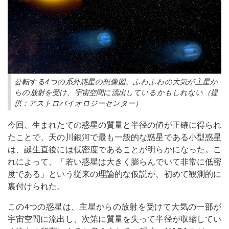
公転する4つの系外惑星の想像図。ふわふわの大気が主星か
らの放射を受け、宇宙空間に流出しているかもしれない（提
供：アストロバイオロジーセンター）
今回、生まれたての惑星の質量と半径の値が正確に得られ
たことで、天の川銀河で最も一般的な惑星である小型惑星
は、誕生直後には低密度であることが明らかになった。こ
れによって、「若い惑星は大きく膨らんでいて非常に低密
度である」という従来の理論的な仮説が、初めて観測的に
裏付けられた。
この4つの惑星は、主星からの放射を受けて大気の一部が
宇宙空間に流出し、次第に質量を失って半径が収縮してい