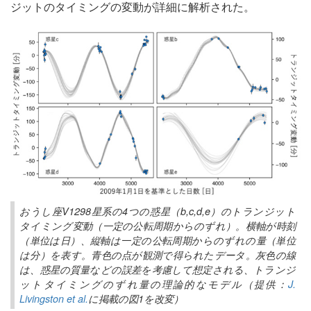
ジットのタイミングの変動が詳細に解析された。
おうし座V1298星系の4つの惑星（b,c,d,e）のトランジット
タイミング変動（一定の公転周期からのずれ）。横軸が時刻
（単位は日）、縦軸は一定の公転周期からのずれの量（単位
は分）を表す。青色の点が観測で得られたデータ。灰色の線
は、惑星の質量などの誤差を考慮して想定される、トランジ
ットタイミングのずれ量の理論的なモデル（提供：
J.
Livingston et al.
に掲載の図1を改変）