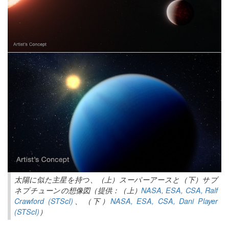
太陽に似た主星を持つ、（上）スーパーアースと（下）サブ
ネプチューンの想像図（提供：（上）
NASA, ESA, CSA, Ralf
Crawford (STScI)
、（下）
NASA, ESA, CSA, Dani Player
(STScI)
）