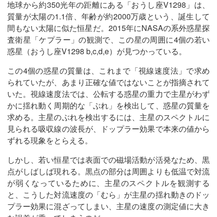
地球から約350光年の距離にある「おうし座V1298」は、
質量が太陽の1.1倍、年齢が約2000万歳という、誕生して
間もない太陽に似た恒星だ。2015年にNASAの系外惑星探
査衛星「ケプラー」の観測で、この星の周囲に4個の若い
惑星（おうし座V1298 b,c,d,e）が見つかっている。
この4個の惑星の質量は、これまで「視線速度法」で求め
られていたが、あまり正確な値ではないことが指摘されて
いた。視線速度法では、公転する惑星の重力で主星がわず
かに揺れ動く周期的な「ぶれ」を検出して、惑星の質量を
求める。主星のぶれを検出するには、主星のスペクトルに
見られる吸収線の波長が、ドップラー効果で本来の値から
ずれる現象をとらえる。
しかし、若い恒星では表面での磁場活動が活発なため、黒
点がしばしば現れる。黒点の部分は周囲よりも低温で対流
が弱くなっているために、主星のスペクトルを観測する
と、こうした対流速度の「むら」が主星の揺れ動きのドッ
プラー効果に混ざってしまい、主星の速度の測定値に大き