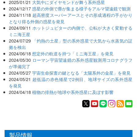
2025/01/21
大気中にダイヤモンドが舞う系外惑星
2024/12/17
惑星の外側で塵が集まる様子をアルマ望遠鏡で観測
2024/11/18
超高密度スーパーアースとその形成過程の手がかり
となり得る外側の惑星を発見
2024/09/11
ホットジュピターの内側で、公転が大きく変動する
ミニ海王星
2024/07/29
「灼熱の土星」型の系外惑星で大気から水蒸気の証
拠を検出
2024/06/18
想定外の軌道を持つ「ミニ海王星」を発見
2024/05/30
ローマン宇宙望遠鏡の系外惑星観測用コロナグラフ
が準備完了
2024/05/27
宇宙生命探査の鍵となる「太陽系外の金星」を発見
2024/05/21
超低温の赤色矮星で2例目、地球サイズの系外惑星
を発見
2024/04/18
植物の排熱が地球や系外惑星に及ぼす影響
製品情報