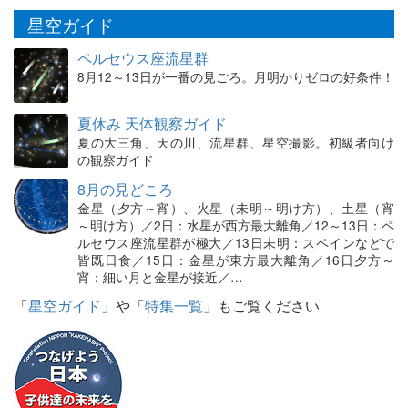
星空ガイド
ペルセウス座流星群
8月12～13日が一番の見ごろ。月明かりゼロの好条件！
夏休み 天体観察ガイド
夏の大三角、天の川、流星群、星空撮影。初級者向け
の観察ガイド
8月の見どころ
金星（夕方～宵）、火星（未明～明け方）、土星（宵
～明け方）／2日：水星が西方最大離角／12～13日：ペ
ルセウス座流星群が極大／13日未明：スペインなどで
皆既日食／15日：金星が東方最大離角／16日夕方～
宵：細い月と金星が接近／…
「
星空ガイド
」や「
特集一覧
」もご覧ください