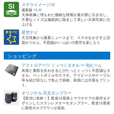
ステライメージ10
最新版
10.0f
天体画像に埋もれた微細な情報を最大限に引き出し、
不要なノイズは徹底的に除去して美しい天体写真に仕
上げる
星空ナビ
天文現象から最新ニュースまで、スマホをかざすと話
題がうかぶ。不思議がいっぱいの星空を楽しもう
ショッピング
アストロアーツ くっつくタオル 〜 包むーん
表面と裏面を合わせるとぴたっとくっつく不思議なタ
オル。ペットボトルやスマホ、アイピースやケーブル
等を結び目なしで包んで収納。表面には月面をプリン
ト。
オリジナル 天文タンブラー
【星空に乾杯！】黄道12星座とマウナケアの星空をデ
ザインしたステンレスサーモタンブラー。黄道12星座
に新色モカブラウンが追加。