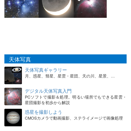
天体写真
天体写真ギャラリー
月、惑星、彗星、星雲・星団、天の川、星景、…
デジタル天体写真入門
PCソフトで撮影＆処理。明るい場所でもできる星雲・
星団撮影を初歩から解説
惑星を撮影しよう
CMOSカメラで動画撮影、ステライメージで画像処理