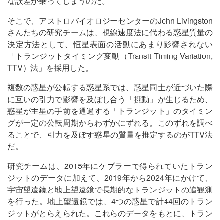
な誤差が乗ってしまうのだ。
そこで、アストロバイオロジーセンターのJohn Livingston
さんたちの研究チームは、視線速度法に代わる惑星質量の
決定方法として、恒星表面の活動にあまり影響されない
「トランジットタイミング変動（Transit Timing Variation;
TTV）法」を採用した。
複数の惑星が公転する惑星系では、惑星同士が近づいた際
に互いの引力で影響を及ぼし合う「摂動」が生じるため、
惑星が主星の手前を通過する「トランジット」のタイミン
グが一定の公転周期からわずかにずれる。このずれを調べ
ることで、引力を及ぼす惑星の質量を推定するのがTTV法
だ。
研究チームは、2015年にケプラーで得られていたトラン
ジットのデータに加えて、2019年から2024年にかけて、
宇宙望遠鏡と地上望遠鏡で長期的なトランジットの追観測
を行った。地上望遠鏡では、4つの惑星で計44回のトラン
ジットがとらえられた。これらのデータをもとに、トラン