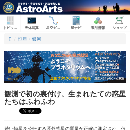
トピックス
天体写真
星空ガイド
星ナビ
製品情報
ショップ
ト
恒星・銀河
ッ
プ
観測で初の裏付け、生まれたての惑星
たちはふわふわ
若い恒星を公転する系外惑星の質量が正確に測定され、低