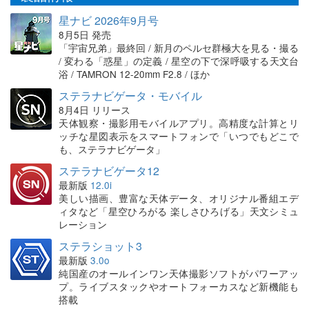
星ナビ 2026年9月号
8月5日 発売
「宇宙兄弟」最終回 / 新月のペルセ群極大を見る・撮る
/ 変わる「惑星」の定義 / 星空の下で深呼吸する天文台
浴 / TAMRON 12-20mm F2.8 / ほか
ステラナビゲータ・モバイル
8月4日 リリース
天体観察・撮影用モバイルアプリ。高精度な計算とリ
ッチな星図表示をスマートフォンで「いつでもどこで
も、ステラナビゲータ」
ステラナビゲータ12
最新版
12.0i
美しい描画、豊富な天体データ、オリジナル番組エデ
ィタなど「星空ひろがる 楽しさひろげる」天文シミュ
レーション
ステラショット3
最新版
3.0o
純国産のオールインワン天体撮影ソフトがパワーアッ
プ。ライブスタックやオートフォーカスなど新機能も
搭載