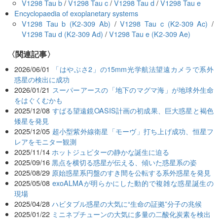
V1298 Tau b
/
V1298 Tau c
/
V1298 Tau d
/
V1298 Tau e
Encyclopaedia of exoplanetary systems
V1298 Tau b (K2-309 Ab)
/
V1298 Tau c (K2-309 Ac)
/
V1298 Tau d (K2-309 Ad)
/
V1298 Tau e (K2-309 Ae)
関連記事
2026/06/01
「はやぶさ2」の15mm光学航法望遠カメラで系外
惑星の検出に成功
2026/01/21
スーパーアースの「地下のマグマ海」が地球外生命
をはぐくむかも
2025/12/08
すばる望遠鏡OASIS計画の初成果、巨大惑星と褐色
矮星を発見
2025/12/05
超小型紫外線衛星「モーヴ」打ち上げ成功、恒星フ
レアをモニター観測
2025/11/14
ホットジュピターの静かな誕生に迫る
2025/09/16
黒点を横切る惑星が伝える、傾いた惑星系の姿
2025/08/29
原始惑星系円盤のすき間を公転する系外惑星を発見
2025/05/08
exoALMAが明らかにした動的で複雑な惑星誕生の
現場
2025/04/28
ハビタブル惑星の大気に“生命の証拠”分子の兆候
2025/01/22
ミニネプチューンの大気に多量の二酸化炭素を検出