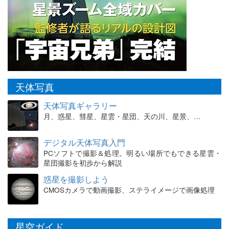
天体写真
天体写真ギャラリー
月、惑星、彗星、星雲・星団、天の川、星景、…
デジタル天体写真入門
PCソフトで撮影＆処理。明るい場所でもできる星雲・
星団撮影を初歩から解説
惑星を撮影しよう
CMOSカメラで動画撮影、ステライメージで画像処理
星空ガイド