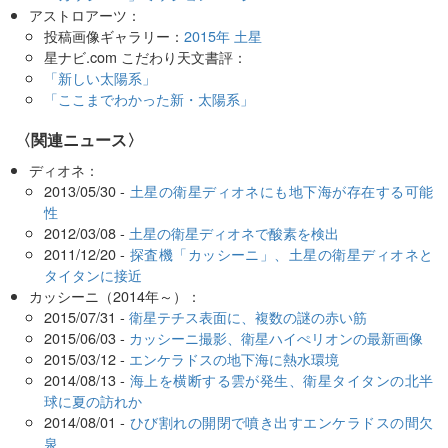
アストロアーツ：
投稿画像ギャラリー：
2015年 土星
星ナビ.com こだわり天文書評：
「新しい太陽系」
「ここまでわかった新・太陽系」
〈関連ニュース〉
ディオネ：
2013/05/30 -
土星の衛星ディオネにも地下海が存在する可能
性
2012/03/08 -
土星の衛星ディオネで酸素を検出
2011/12/20 -
探査機「カッシーニ」、土星の衛星ディオネと
タイタンに接近
カッシーニ（2014年～）：
2015/07/31 -
衛星テチス表面に、複数の謎の赤い筋
2015/06/03 -
カッシーニ撮影、衛星ハイぺリオンの最新画像
2015/03/12 -
エンケラドスの地下海に熱水環境
2014/08/13 -
海上を横断する雲が発生、衛星タイタンの北半
球に夏の訪れか
2014/08/01 -
ひび割れの開閉で噴き出すエンケラドスの間欠
泉