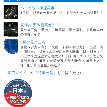
ペルセウス座流星群
8月12～13日が一番の見ごろ。月明かりゼロの好条件！
夏休み 天体観察ガイド
夏の大三角、天の川、流星群、星空撮影。初級者向け
の観察ガイド
8月の見どころ
金星（夕方～宵）、火星（未明～明け方）、土星（宵
～明け方）／2日：水星が西方最大離角／12～13日：ペ
ルセウス座流星群が極大／13日未明：スペインなどで
皆既日食／15日：金星が東方最大離角／16日夕方～
宵：細い月と金星が接近／…
「
星空ガイド
」や「
特集一覧
」もご覧ください