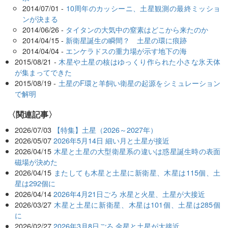
2014/07/01 -
10周年のカッシーニ、土星観測の最終ミッショ
ンが決まる
2014/06/26 -
タイタンの大気中の窒素はどこから来たのか
2014/04/15 -
新衛星誕生の瞬間？ 土星の環に痕跡
2014/04/04 -
エンケラドスの重力場が示す地下の海
2015/08/21 -
木星や土星の核はゆっくり作られた小さな氷天体
が集まってできた
2015/08/19 -
土星のF環と羊飼い衛星の起源をシミュレーション
で解明
関連記事
2026/07/03
【特集】土星（2026～2027年）
2026/05/07
2026年5月14日 細い月と土星が接近
2026/04/15
木星と土星の大型衛星系の違いは惑星誕生時の表面
磁場が決めた
2026/04/15
またしても木星と土星に新衛星、木星は115個、土
星は292個に
2026/04/14
2026年4月21日ごろ 水星と火星、土星が大接近
2026/03/27
木星と土星に新衛星、木星は101個、土星は285個
に
2026/02/27
2026年3月8日ごろ 金星と土星が大接近