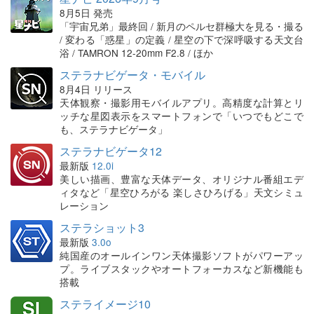
8月5日 発売
「宇宙兄弟」最終回 / 新月のペルセ群極大を見る・撮る
/ 変わる「惑星」の定義 / 星空の下で深呼吸する天文台
浴 / TAMRON 12-20mm F2.8 / ほか
ステラナビゲータ・モバイル
8月4日 リリース
天体観察・撮影用モバイルアプリ。高精度な計算とリ
ッチな星図表示をスマートフォンで「いつでもどこで
も、ステラナビゲータ」
ステラナビゲータ12
最新版
12.0i
美しい描画、豊富な天体データ、オリジナル番組エデ
ィタなど「星空ひろがる 楽しさひろげる」天文シミュ
レーション
ステラショット3
最新版
3.0o
純国産のオールインワン天体撮影ソフトがパワーアッ
プ。ライブスタックやオートフォーカスなど新機能も
搭載
ステライメージ10