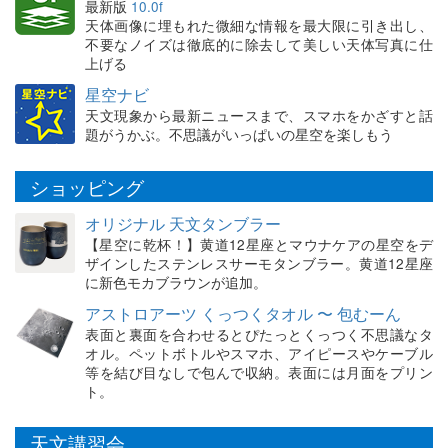
最新版
10.0f
天体画像に埋もれた微細な情報を最大限に引き出し、
不要なノイズは徹底的に除去して美しい天体写真に仕
上げる
星空ナビ
天文現象から最新ニュースまで、スマホをかざすと話
題がうかぶ。不思議がいっぱいの星空を楽しもう
ショッピング
オリジナル 天文タンブラー
【星空に乾杯！】黄道12星座とマウナケアの星空をデ
ザインしたステンレスサーモタンブラー。黄道12星座
に新色モカブラウンが追加。
アストロアーツ くっつくタオル 〜 包むーん
表面と裏面を合わせるとぴたっとくっつく不思議なタ
オル。ペットボトルやスマホ、アイピースやケーブル
等を結び目なしで包んで収納。表面には月面をプリン
ト。
天文講習会