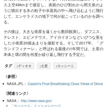
ス上空49kmまで接近し、表面のひび割れから間欠泉のよ
うに噴出する氷の粒子や水蒸気の中へ飛び込むように飛行
して、エンケラドスの地下で何が起こっているのかを調べ
る。
その後は、大きな衛星を遠くから数回観測し、ダフニス、
テレスト、エピメテウス、アイガイオンなどいびつな形を
した小衛星20個あまりを撮影する。そして2017年、「グ
ランドフィナーレ」と呼ばれる最後の1年間では、土星の
本体と環の間を何度か繰り返し飛行する予定だ。
タグ
ディオネ
土星
カッシーニ
〈参照〉
NASA JPL：
Cassini's Final Breathtaking Close Views of Dione
〈関連リンク〉
NASA：
http://www.nasa.gov/
「カッシーニ」ミッションページ