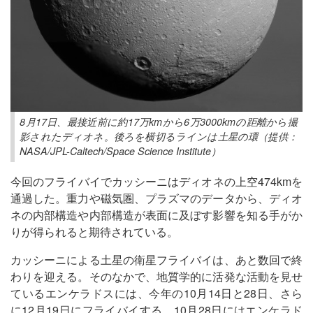
8月17日、最接近前に約17万kmから6万3000kmの距離から撮
影されたディオネ。後ろを横切るラインは土星の環（提供：
NASA/JPL-Caltech/Space Science Institute）
今回のフライバイでカッシーニはディオネの上空474kmを
通過した。重力や磁気圏、プラズマのデータから、ディオ
ネの内部構造や内部構造が表面に及ぼす影響を知る手がか
りが得られると期待されている。
カッシーニによる土星の衛星フライバイは、あと数回で終
わりを迎える。そのなかで、地質学的に活発な活動を見せ
ているエンケラドスには、今年の10月14日と28日、さら
に12月19日にフライバイする。10月28日にはエンケラド