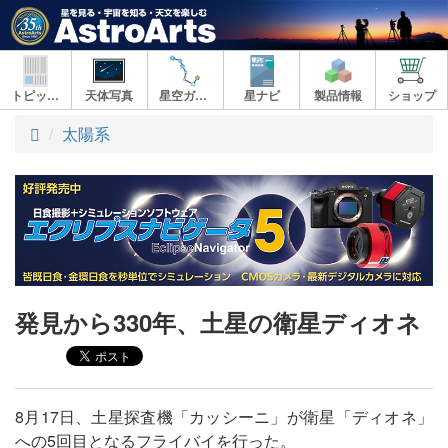
トピックス
天体写真
星空ガイド
星ナビ
製品情報
ショップ
ト
太陽系
ッ
プ
発見から330年、土星の衛星ディオネ
8月17日、土星探査機「カッシーニ」が衛星「ディオネ」
への5回目となるフライバイを行った。