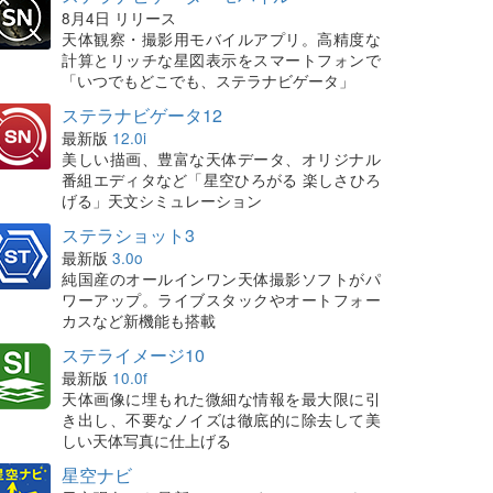
8月4日 リリース
天体観察・撮影用モバイルアプリ。高精度な
計算とリッチな星図表示をスマートフォンで
「いつでもどこでも、ステラナビゲータ」
ステラナビゲータ12
最新版
12.0i
美しい描画、豊富な天体データ、オリジナル
番組エディタなど「星空ひろがる 楽しさひろ
げる」天文シミュレーション
ステラショット3
最新版
3.0o
純国産のオールインワン天体撮影ソフトがパ
ワーアップ。ライブスタックやオートフォー
カスなど新機能も搭載
ステライメージ10
最新版
10.0f
天体画像に埋もれた微細な情報を最大限に引
き出し、不要なノイズは徹底的に除去して美
しい天体写真に仕上げる
星空ナビ