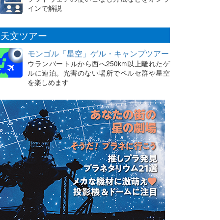
インで解説
天文ツアー
モンゴル「星空」ゲル・キャンプツアー
ウランバートルから西へ250km以上離れたゲ
ルに連泊。光害のない場所でペルセ群や星空
を楽しめます