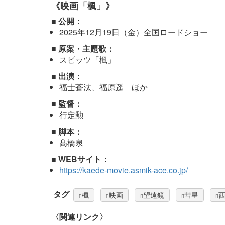
《映画「楓」》
■ 公開：
2025年12月19日（金）全国ロードショー
■ 原案・主題歌：
スピッツ「楓」
■ 出演：
福士蒼汰、福原遥 ほか
■ 監督：
行定勲
■ 脚本：
髙橋泉
■ WEBサイト：
https://kaede-movie.asmik-ace.co.jp/
タグ
楓
映画
望遠鏡
彗星
〈関連リンク〉