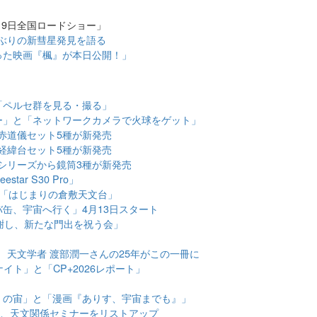
19日全国ロードショー」
年ぶりの新彗星発見を語る
った映画『楓』が本日公開！」
「ペルセ群を見る・撮る」
ー」と「ネットワークカメラで火球をゲット」
赤道儀セット5種が新発売
経緯台セット5種が新発売
シリーズから鏡筒3種が新発売
ar S30 Pro」
と「はじまりの倉敷天文台」
缶、宇宙へ行く」4月13日スタート
謝し、新たな門出を祝う会」
」 天文学者 渡部潤一さんの25年がこの一冊に
イト」と「CP+2026レポート」
』の宙」と「漫画『ありす、宇宙までも』」
出展、天文関係セミナーをリストアップ