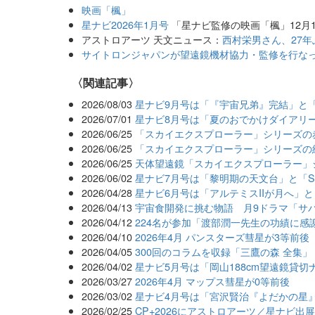
映画「楓」
星ナビ2026年1月号
「星ナビ監修の映画「楓」12月
アストロアーツ 天文ニュース：
西村栄男さん、27
サイトロンジャパンが望遠鏡機材協力・監修を行な
関連記事
2026/08/03
星ナビ9月号は「『宇宙兄弟』完結」と
2026/07/01
星ナビ8月号は「夏のおでかけダイアリ
2026/06/25
「スカイエクスプローラー」シリーズの
2026/06/25
「スカイエクスプローラー」シリーズの
2026/06/25
天体望遠鏡「スカイエクスプローラー」
2026/06/02
星ナビ7月号は「黎明期の天文台」と「Seest
2026/04/28
星ナビ6月号は「アルテミスIIが月へ」
2026/04/13
宇宙食開発に挑む物語 月9ドラマ「サバ
2026/04/12
224名が参加「渡部潤一先生の功績に感
2026/04/10
2026年4月 パンスターズ彗星が3等前後
2026/04/05
300回のコラムを収録「三鷹の森 全集
2026/04/02
星ナビ5月号は「岡山188cm望遠鏡貸切ナ
2026/03/27
2026年4月 マップス彗星が0等前後
2026/03/02
星ナビ4月号は「宮沢賢治『よだかの星
2026/02/25
CP+2026にアストロアーツ／星ナビ