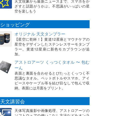
天文現象から最新ニュースまで、スマホをか
ざすと話題がうかぶ。不思議がいっぱいの星
空を楽しもう
ショッピング
オリジナル 天文タンブラー
【星空に乾杯！】黄道12星座とマウナケアの
星空をデザインしたステンレスサーモタンブ
ラー。黄道12星座に新色モカブラウンが追
加。
アストロアーツ くっつくタオル 〜 包む
ーん
表面と裏面を合わせるとぴたっとくっつく不
思議なタオル。ペットボトルやスマホ、アイ
ピースやケーブル等を結び目なしで包んで収
納。表面には月面をプリント。
天文講習会
天体写真撮影や画像処理、アストロアーツの
ソフトウェアの使いこなし方法などをオンラ