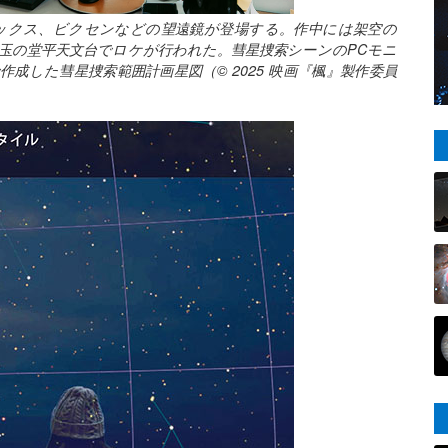
ペンタックス、ビクセンなどの望遠鏡が登場する。作中には架空の
玉の堂平天文台でロケが行われた。彗星捜索シーンのPCモニ
作成した彗星捜索範囲計画星図（© 2025 映画『楓』製作委員