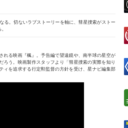
となる。切ないラブストーリーを軸に、彗星捜索がストー
る。
される映画『楓』。予告編で望遠鏡や、南半球の星空が
だろう。映画製作スタッフより「彗星捜索の実際を知り
ティを追求する行定勲監督の方針を受け、星ナビ編集部