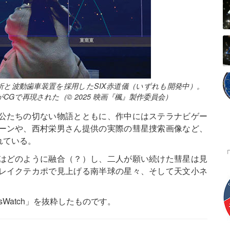
屈折と波動歯車装置を採用したSIX赤道儀（いずれも開発中）。
Gで再現された（© 2025 映画『楓』製作委員会）
公たちの切ない物語とともに、作中にはステラナビゲー
ーンや、西村栄男さん提供の実際の彗星捜索画像など、
れている。
はどのように融合（？）し、二人が願い続けた彗星は見
レイクテカポで見上げる南半球の星々、そして天文小ネ
sWatch」を抜粋したものです。