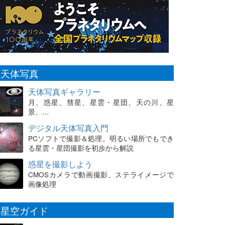
天体写真
天体写真ギャラリー
月、惑星、彗星、星雲・星団、天の川、星
景、…
デジタル天体写真入門
PCソフトで撮影＆処理。明るい場所でもでき
る星雲・星団撮影を初歩から解説
惑星を撮影しよう
CMOSカメラで動画撮影、ステライメージで
画像処理
星空ガイド