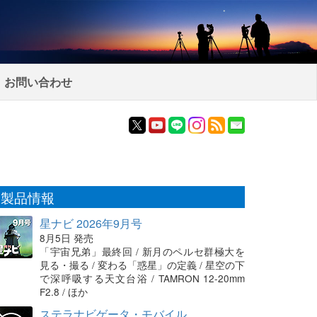
お問い合わせ
製品情報
星ナビ 2026年9月号
8月5日 発売
「宇宙兄弟」最終回 / 新月のペルセ群極大を
見る・撮る / 変わる「惑星」の定義 / 星空の下
で深呼吸する天文台浴 / TAMRON 12-20mm
F2.8 / ほか
ステラナビゲータ・モバイル