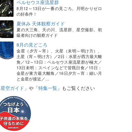
ペルセウス座流星群
8月12～13日が一番の見ごろ。月明かりゼロ
の好条件！
夏休み 天体観察ガイド
夏の大三角、天の川、流星群、星空撮影。初
級者向けの観察ガイド
8月の見どころ
金星（夕方～宵）、火星（未明～明け方）、
土星（宵～明け方）／2日：水星が西方最大離
角／12～13日：ペルセウス座流星群が極大／
13日未明：スペインなどで皆既日食／15日：
金星が東方最大離角／16日夕方～宵：細い月
と金星が接近／…
「
星空ガイド
」や「
特集一覧
」もご覧ください