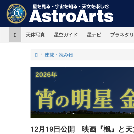
Home
天体写真
星空ガイド
星ナビ
プラネタリ
ト
連載・読み物
ッ
プ
12月19日公開 映画『楓』と