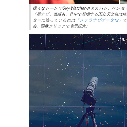
様々なシーンでSky-Watcherやタカハシ、
「星ナビ」表紙も。作中で登場する国立天文台は埼
ターに映っているのは
「ステラナビゲータ12」
で
会。画像クリックで表示拡大）