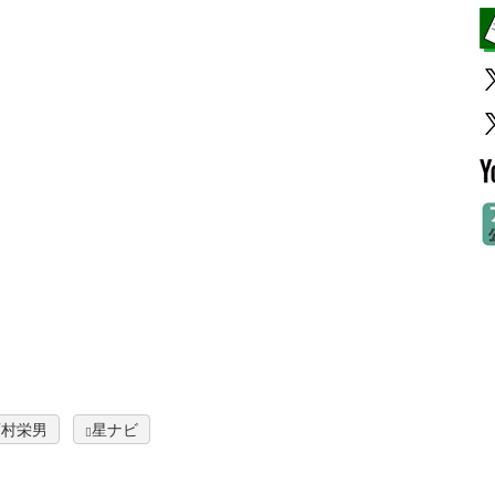
西村栄男
星ナビ