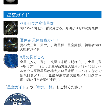
星空ガイド
ペルセウス座流星群
8月12～13日が一番の見ごろ。月明かりゼロの好条件！
夏休み 天体観察ガイド
夏の大三角、天の川、流星群、星空撮影。初級者向け
の観察ガイド
8月の見どころ
金星（夕方～宵）、火星（未明～明け方）、土星（宵
～明け方）／2日：水星が西方最大離角／12～13日：ペ
ルセウス座流星群が極大／13日未明：スペインなどで
皆既日食／15日：金星が東方最大離角／16日夕方～
宵：細い月と金星が接近／…
「
星空ガイド
」や「
特集一覧
」もご覧ください