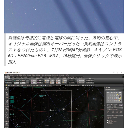
新彗星は奇跡的に電線と電線の間に写った。薄明の進む中、
オリジナル画像は露出オーバーだった（掲載画像はコントラ
ストをつけたもの）。7月22日3時47分撮影、キヤノン EOS
6D＋EF200mm F2.8→F3.2、15秒露光。画像クリックで表示
拡大