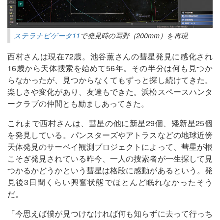
ステラナビゲータ11
で発見時の写野（200mm）を再現
西村さんは現在72歳。池谷薫さんの彗星発見に感化され
16歳から天体捜索を始めて56年。その半分は何も見つか
らなかったが、見つからなくてもずっと探し続けてきた。
楽しさや変化があり、友達もできた。浜松スペースハンタ
ークラブの仲間とも励ましあってきた。
これまで西村さんは、彗星の他に新星29個、矮新星25個
を発見している。パンスターズやアトラスなどの地球近傍
天体発見のサーベイ観測プロジェクトによって、彗星が根
こそぎ発見されている昨今、一人の捜索者が一生探して見
つかるかどうかという彗星は格段に感動があるという。発
見後3日間くらい興奮状態でほとんど眠れなかったそう
だ。
「今思えば僕が見つけなければ何も知らずに去って行っち