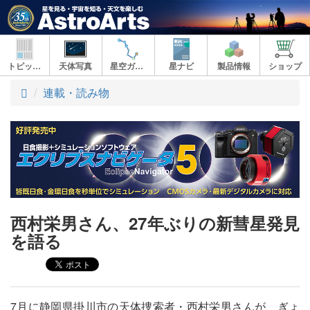
トピックス
天体写真
星空ガイド
星ナビ
製品情報
ショップ
ト
連載・読み物
ッ
プ
西村栄男さん、27年ぶりの新彗星発見
を語る
7月に静岡県掛川市の天体捜索者・西村栄男さんが、ぎょ