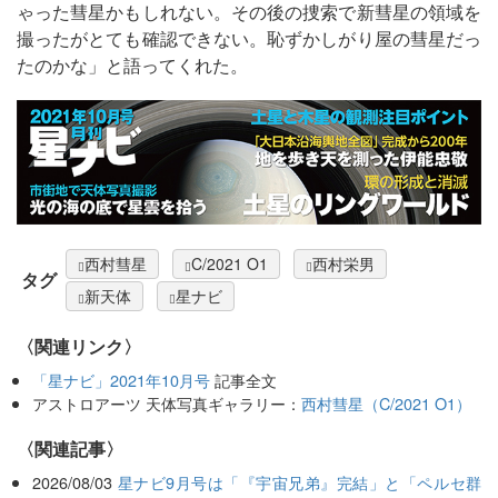
ゃった彗星かもしれない。その後の捜索で新彗星の領域を
撮ったがとても確認できない。恥ずかしがり屋の彗星だっ
たのかな」と語ってくれた。
西村彗星
C/2021 O1
西村栄男
タグ
新天体
星ナビ
〈関連リンク〉
「星ナビ」2021年10月号
記事全文
アストロアーツ 天体写真ギャラリー：
西村彗星（C/2021 O1）
関連記事
2026/08/03
星ナビ9月号は「『宇宙兄弟』完結」と「ペルセ群