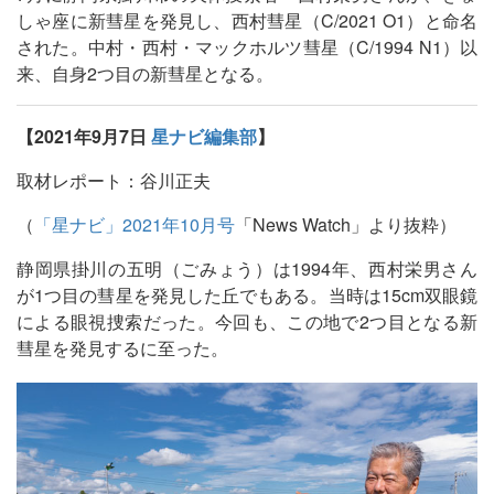
しゃ座に新彗星を発見し、西村彗星（C/2021 O1）と命名
された。中村・西村・マックホルツ彗星（C/1994 N1）以
来、自身2つ目の新彗星となる。
【2021年9月7日
星ナビ編集部
】
取材レポート：谷川正夫
（
「星ナビ」2021年10月号
「News Watch」より抜粋）
静岡県掛川の五明（ごみょう）は1994年、西村栄男さん
が1つ目の彗星を発見した丘でもある。当時は15cm双眼鏡
による眼視捜索だった。今回も、この地で2つ目となる新
彗星を発見するに至った。