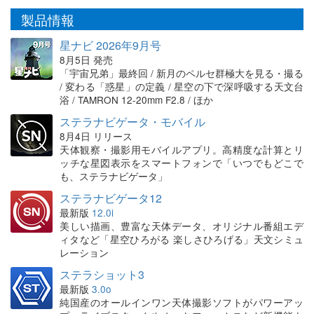
製品情報
星ナビ 2026年9月号
8月5日 発売
「宇宙兄弟」最終回 / 新月のペルセ群極大を見る・撮る
/ 変わる「惑星」の定義 / 星空の下で深呼吸する天文台
浴 / TAMRON 12-20mm F2.8 / ほか
ステラナビゲータ・モバイル
8月4日 リリース
天体観察・撮影用モバイルアプリ。高精度な計算とリ
ッチな星図表示をスマートフォンで「いつでもどこで
も、ステラナビゲータ」
ステラナビゲータ12
最新版
12.0i
美しい描画、豊富な天体データ、オリジナル番組エデ
ィタなど「星空ひろがる 楽しさひろげる」天文シミュ
レーション
ステラショット3
最新版
3.0o
純国産のオールインワン天体撮影ソフトがパワーアッ