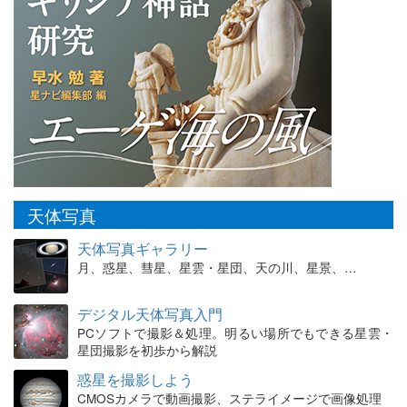
天体写真
天体写真ギャラリー
月、惑星、彗星、星雲・星団、天の川、星景、…
デジタル天体写真入門
PCソフトで撮影＆処理。明るい場所でもできる星雲・
星団撮影を初歩から解説
惑星を撮影しよう
CMOSカメラで動画撮影、ステライメージで画像処理