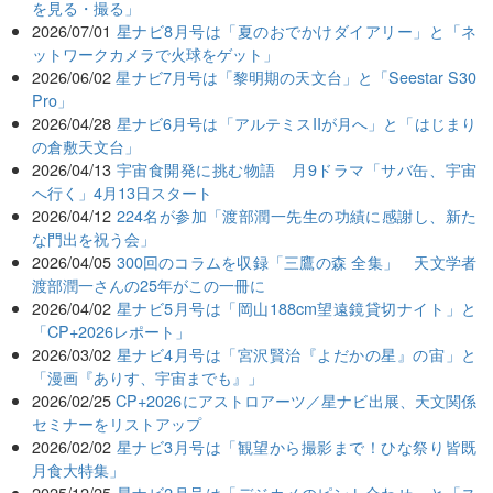
を見る・撮る」
2026/07/01
星ナビ8月号は「夏のおでかけダイアリー」と「ネ
ットワークカメラで火球をゲット」
2026/06/02
星ナビ7月号は「黎明期の天文台」と「Seestar S30
Pro」
2026/04/28
星ナビ6月号は「アルテミスIIが月へ」と「はじまり
の倉敷天文台」
2026/04/13
宇宙食開発に挑む物語 月9ドラマ「サバ缶、宇宙
へ行く」4月13日スタート
2026/04/12
224名が参加「渡部潤一先生の功績に感謝し、新た
な門出を祝う会」
2026/04/05
300回のコラムを収録「三鷹の森 全集」 天文学者
渡部潤一さんの25年がこの一冊に
2026/04/02
星ナビ5月号は「岡山188cm望遠鏡貸切ナイト」と
「CP+2026レポート」
2026/03/02
星ナビ4月号は「宮沢賢治『よだかの星』の宙」と
「漫画『ありす、宇宙までも』」
2026/02/25
CP+2026にアストロアーツ／星ナビ出展、天文関係
セミナーをリストアップ
2026/02/02
星ナビ3月号は「観望から撮影まで！ひな祭り皆既
月食大特集」
2025/12/25
星ナビ2月号は「デジカメのピント合わせ」と「ス