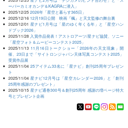
ーパーカミオカンデ＆KAGRAに潜入」
2025/12/25
2026年「星空と暮らす365日」
2025/12/16
12月19日公開 映画『楓』と天文監修の舞台裏
2025/12/01
星ナビ1月号は「星のゆく年くる年」と「星空ハン
ドブック2026」
2025/11/28
入賞作品発表！アストロアーツ/星ナビ協賛、ソニー
「星空フォト＆ムービーコンテスト2025」
2025/11/13
11月16日トークショー「2026年の天文現象」開
催、23日まで「サイトロンジャパン天体写真コンテスト2025」
受賞作品展
2025/11/04
25アイテム33名に「星ナビ」創刊25周年プレゼン
ト
2025/11/04
星ナビ12月号は「星空カレンダー2026」と「創刊
25周年感謝のプレゼント」
2025/10/15
星ナビ通巻300号＆創刊25周年 感謝の増ページ特大
号とプレゼント企画