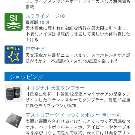
プ。ライブスタックやオートフォーカスなど新機能も
搭載
ステライメージ10
最新版
10.0f
天体画像に埋もれた微細な情報を最大限に引き出し、
不要なノイズは徹底的に除去して美しい天体写真に仕
上げる
星空ナビ
天文現象から最新ニュースまで、スマホをかざすと話
題がうかぶ。不思議がいっぱいの星空を楽しもう
ショッピング
オリジナル 天文タンブラー
【星空に乾杯！】黄道12星座とマウナケアの星空をデ
ザインしたステンレスサーモタンブラー。黄道12星座
に新色モカブラウンが追加。
アストロアーツ くっつくタオル 〜 包むーん
表面と裏面を合わせるとぴたっとくっつく不思議なタ
オル。ペットボトルやスマホ、アイピースやケーブル
等を結び目なしで包んで収納。表面には月面をプリン