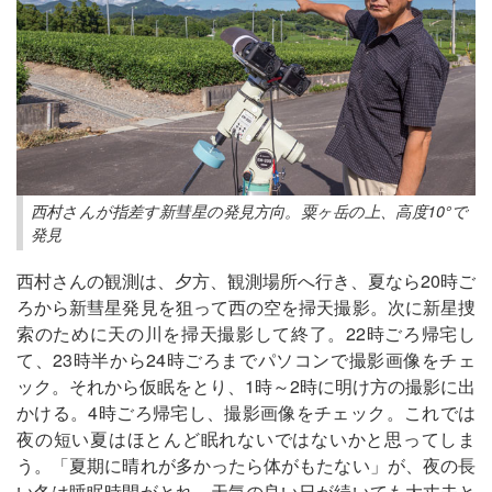
西村さんが指差す新彗星の発見方向。粟ヶ岳の上、高度10°で
発見
西村さんの観測は、夕方、観測場所へ行き、夏なら20時ご
ろから新彗星発見を狙って西の空を掃天撮影。次に新星捜
索のために天の川を掃天撮影して終了。22時ごろ帰宅し
て、23時半から24時ごろまでパソコンで撮影画像をチェ
ック。それから仮眠をとり、1時～2時に明け方の撮影に出
かける。4時ごろ帰宅し、撮影画像をチェック。これでは
夜の短い夏はほとんど眠れないではないかと思ってしま
う。「夏期に晴れが多かったら体がもたない」が、夜の長
い冬は睡眠時間がとれ、天気の良い日が続いても大丈夫と