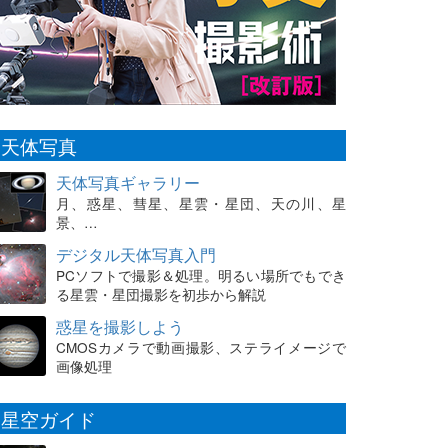
天体写真
天体写真ギャラリー
月、惑星、彗星、星雲・星団、天の川、星
景、…
デジタル天体写真入門
PCソフトで撮影＆処理。明るい場所でもでき
る星雲・星団撮影を初歩から解説
惑星を撮影しよう
CMOSカメラで動画撮影、ステライメージで
画像処理
星空ガイド