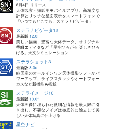
8月4日 リリース
天体観察・撮影用モバイルアプリ。高精度な
計算とリッチな星図表示をスマートフォンで
「いつでもどこでも、ステラナビゲータ」
ステラナビゲータ12
最新版
12.0i
美しい描画、豊富な天体データ、オリジナル
番組エディタなど「星空ひろがる 楽しさひろ
げる」天文シミュレーション
ステラショット3
最新版
3.0o
純国産のオールインワン天体撮影ソフトがパ
ワーアップ。ライブスタックやオートフォー
カスなど新機能も搭載
ステライメージ10
最新版
10.0f
天体画像に埋もれた微細な情報を最大限に引
き出し、不要なノイズは徹底的に除去して美
しい天体写真に仕上げる
星空ナビ