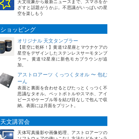
天文現象から最新ニュースまで、スマホをか
ざすと話題がうかぶ。不思議がいっぱいの星
空を楽しもう
ショッピング
オリジナル 天文タンブラー
【星空に乾杯！】黄道12星座とマウナケアの
星空をデザインしたステンレスサーモタンブ
ラー。黄道12星座に新色モカブラウンが追
加。
アストロアーツ くっつくタオル 〜 包む
ーん
表面と裏面を合わせるとぴたっとくっつく不
思議なタオル。ペットボトルやスマホ、アイ
ピースやケーブル等を結び目なしで包んで収
納。表面には月面をプリント。
天文講習会
天体写真撮影や画像処理、アストロアーツの
ソフトウェアの使いこなし方法などをオンラ