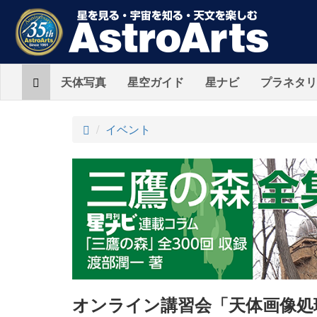
Home
天体写真
星空ガイド
星ナビ
プラネタリ
ト
イベント
ッ
プ
オンライン講習会「天体画像処