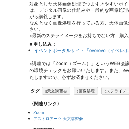
対象とした天体画像処理でつまずきやすいポイ
は、デジタル画像の仕組みや一般的な画像処理
がら講義します。
なんとなく画像処理を行っている方、天体画像
さい。
※最新のステライメージをお持ちでない方、購
■ 申し込み：
イベントポータルサイト「everevo（イベレ
※講座では「Zoom（ズーム）」というWEB会
の環境チェックをお願いいたします。また、eve
たしますので、必ずお済ませください。
タグ
天文講習会
画像処理
ステライメ
〈関連リンク〉
Zoom
アストロアーツ 天文講習会