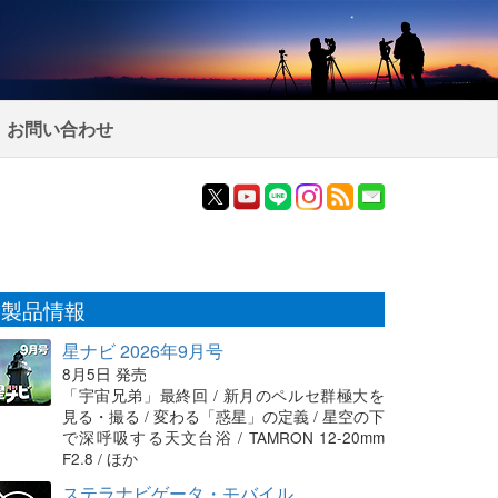
お問い合わせ
製品情報
星ナビ 2026年9月号
8月5日 発売
「宇宙兄弟」最終回 / 新月のペルセ群極大を
見る・撮る / 変わる「惑星」の定義 / 星空の下
で深呼吸する天文台浴 / TAMRON 12-20mm
F2.8 / ほか
ステラナビゲータ・モバイル