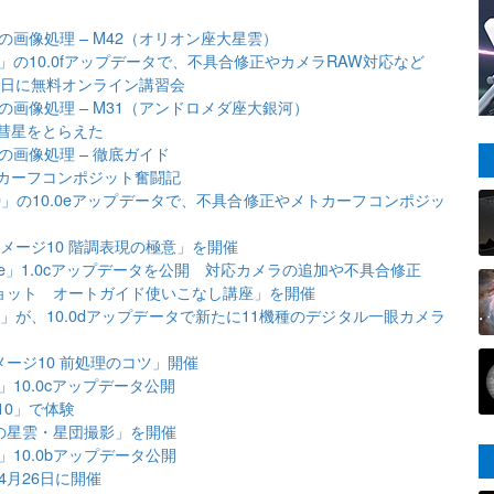
画像処理 – M42（オリオン座大星雲）
」の10.0fアップデータで、不具合修正やカメラRAW対応など
3日に無料オンライン講習会
画像処理 – M31（アンドロメダ座大銀河）
彗星をとらえた
の画像処理 – 徹底ガイド
カーフコンポジット奮闘記
」の10.0eアップデータで、不具合修正やメトカーフコンポジッ
メージ10 階調表現の極意」を開催
e」1.0cアップデータを公開 対応カメラの追加や不具合修正
ショット オートガイド使いこなし講座」を開催
」が、10.0dアップデータで新たに11機種のデジタル一眼カメラ
メージ10 前処理のコツ」開催
10.0cアップデータ公開
10」で体験
の星雲・星団撮影」を開催
10.0bアップデータ公開
4月26日に開催