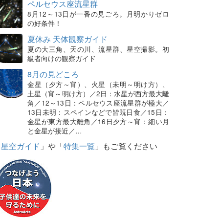
ペルセウス座流星群
8月12～13日が一番の見ごろ。月明かりゼロ
の好条件！
夏休み 天体観察ガイド
夏の大三角、天の川、流星群、星空撮影。初
級者向けの観察ガイド
8月の見どころ
金星（夕方～宵）、火星（未明～明け方）、
土星（宵～明け方）／2日：水星が西方最大離
角／12～13日：ペルセウス座流星群が極大／
13日未明：スペインなどで皆既日食／15日：
金星が東方最大離角／16日夕方～宵：細い月
と金星が接近／…
「
星空ガイド
」や「
特集一覧
」もご覧ください