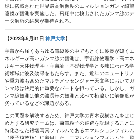
球に搭載された世界最高解像度のエマルションガンマ線望
遠鏡が観測を実施した。飛翔中に検出されたガンマ線のデ
ータ解析の結果が期待される。
【2023年5月31日
神戸大学
】
宇宙から届くあらゆる電磁波の中でもとくに波長が短くエ
ネルギーが高いガンマ線の観測は、宇宙線物理学・高エネ
ルギー天体物理学・宇宙論・基礎物理学と多岐にわたる学
術領域に波及効果をもたらす。また、近年のニュートリノ
や重力波も含めたマルチメッセンジャー天文学においてガ
ンマ線は決定的に重要なパートを担っている。しかし、ガ
ンマ線観測は他の波長帯の観測と比べて桁違いに解像度が
劣っているなどの課題がある。
この問題を解決するため、神戸大学の青木茂樹さんをはじ
めとする研究チームは、荷電粒子の飛跡を記録することに
特化させた銀塩写真フィルムであるエマルションフィルム
（原子核乾板）に着目した。エマルションフィルムは、飛