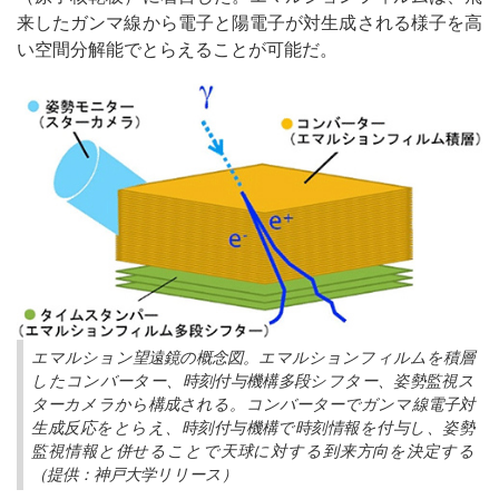
来したガンマ線から電子と陽電子が対生成される様子を高
い空間分解能でとらえることが可能だ。
エマルション望遠鏡の概念図。エマルションフィルムを積層
したコンバーター、時刻付与機構多段シフター、姿勢監視ス
ターカメラから構成される。コンバーターでガンマ線電子対
生成反応をとらえ、時刻付与機構で時刻情報を付与し、姿勢
監視情報と併せることで天球に対する到来方向を決定する
（提供：神戸大学リリース）