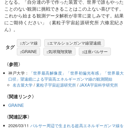
となる。「自分達の手で作った装置で、世界で誰もやった
ことのない観測に挑戦できることはこの上ない喜びです。
これから始まる観測データ解析が非常に楽しみです。結果
にご期待ください」（素粒子宇宙起源研究所 六條宏紀さ
ん）。
ガンマ線
エマルションガンマ線望遠鏡
タグ
GRAINE
気球飛翔実験
ほ座パルサー
〈参照〉
神戸大学：
「世界最高解像度」「世界初偏光有感」「世界最大
口径」望遠鏡による宇宙高エネルギーガンマ線の観測開始
名古屋大学
/
素粒子宇宙起源研究所
/
JAXA宇宙科学研究所
〈関連リンク〉
GRAINE
関連記事
2026/03/11
パルサー周辺で生まれる超高エネルギーガンマ線を