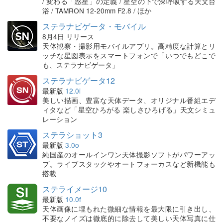
/ 変わる「惑星」の定義 / 星空の下で深呼吸する天文台
浴 / TAMRON 12-20mm F2.8 / ほか
ステラナビゲータ・モバイル
8月4日 リリース
天体観察・撮影用モバイルアプリ。高精度な計算とリ
ッチな星図表示をスマートフォンで「いつでもどこで
も、ステラナビゲータ」
ステラナビゲータ12
最新版
12.0i
美しい描画、豊富な天体データ、オリジナル番組エデ
ィタなど「星空ひろがる 楽しさひろげる」天文シミュ
レーション
ステラショット3
最新版
3.0o
純国産のオールインワン天体撮影ソフトがパワーアッ
プ。ライブスタックやオートフォーカスなど新機能も
搭載
ステライメージ10
最新版
10.0f
天体画像に埋もれた微細な情報を最大限に引き出し、
不要なノイズは徹底的に除去して美しい天体写真に仕