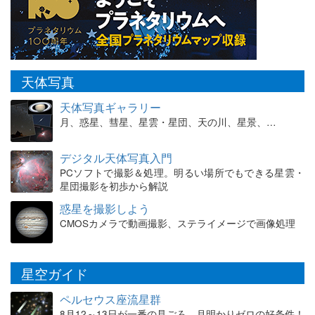
天体写真
天体写真ギャラリー
月、惑星、彗星、星雲・星団、天の川、星景、…
デジタル天体写真入門
PCソフトで撮影＆処理。明るい場所でもできる星雲・
星団撮影を初歩から解説
惑星を撮影しよう
CMOSカメラで動画撮影、ステライメージで画像処理
星空ガイド
ペルセウス座流星群
8月12～13日が一番の見ごろ。月明かりゼロの好条件！