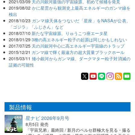
2021/03/09
天の川銀河最強の宇宙線源、初めて候補を発見
2019/08/02
かに星雲から観測史上最高エネルギーのガンマ線を
検出
2018/10/23
ガンマ線天体をつないだ「星座」をNASAが公表、
「ゴジラ」「ふじさん」など
2018/07/10
新たな宇宙線源、りゅうこつ座エータ星
2018/01/29
3種の高エネルギー粒子の起源は同じかもしれない
2017/07/25
天の川銀河中心に高エネルギー宇宙線のトラップ
2015/12/21
ガンマ線で輝く最遠方の超大質量ブラックホール
2015/03/11
矮小銀河からガンマ線、ダークマター粒子対消滅の
証拠の可能性
製品情報
星ナビ 2026年9月号
8月5日 発売
「宇宙兄弟」最終回 / 新月のペルセ群極大を見る・撮る