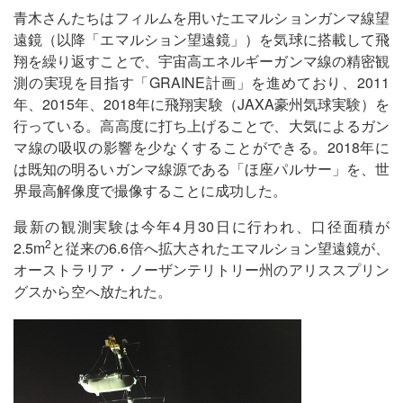
青木さんたちはフィルムを用いたエマルションガンマ線望
遠鏡（以降「エマルション望遠鏡」）を気球に搭載して飛
翔を繰り返すことで、宇宙高エネルギーガンマ線の精密観
測の実現を目指す「GRAINE計画」を進めており、2011
年、2015年、2018年に飛翔実験（JAXA豪州気球実験）を
行っている。高高度に打ち上げることで、大気によるガン
マ線の吸収の影響を少なくすることができる。2018年に
は既知の明るいガンマ線源である「ほ座パルサー」を、世
界最高解像度で撮像することに成功した。
最新の観測実験は今年4月30日に行われ、口径面積が
2
2.5m
と従来の6.6倍へ拡大されたエマルション望遠鏡が、
オーストラリア・ノーザンテリトリー州のアリススプリン
グスから空へ放たれた。