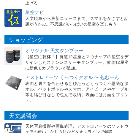
上げる
星空ナビ
天文現象から最新ニュースまで、スマホをかざすと話
題がうかぶ。不思議がいっぱいの星空を楽しもう
ショッピング
オリジナル 天文タンブラー
【星空に乾杯！】黄道12星座とマウナケアの星空をデ
ザインしたステンレスサーモタンブラー。黄道12星座
に新色モカブラウンが追加。
アストロアーツ くっつくタオル 〜 包むーん
表面と裏面を合わせるとぴたっとくっつく不思議なタ
オル。ペットボトルやスマホ、アイピースやケーブル
等を結び目なしで包んで収納。表面には月面をプリン
ト。
天文講習会
天体写真撮影や画像処理、アストロアーツのソフトウ
ェアの使いこなし方法などをオンラインで解説