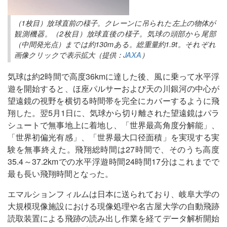
（1枚目）放球直前の様子。クレーンに吊られた左上の物体が
観測機器。（2枚目）放球直後の様子。気球の頭部から尾部
（中間発光点）までは約130mある。総重量約1.9t。それぞれ
画像クリックで表示拡大（提供：
JAXA
）
気球は約2時間で高度36kmに達した後、風に乗って水平浮
遊を開始すると、ほ座パルサーおよび天の川銀河の中心が
望遠鏡の視野を横切る時間帯を完全にカバーするように飛
翔した。翌5月1日に、気球から切り離された望遠鏡はパラ
シュートで無事地上に着地し、「世界最高角度分解能」、
「世界初偏光有感」、「世界最大口径面積」を実現する実
験を無事終えた。飛翔総時間は27時間で、そのうち高度
35.4～37.2kmでの水平浮遊時間24時間17分はこれまでで
最も長い飛翔時間となった。
エマルションフィルムは日本に送られており、岐阜大学の
大規模現像施設における現像処理や名古屋大学の自動飛跡
読取装置による飛跡の読み出し作業を経てデータ解析開始