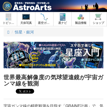
トピックス
天体写真
星空ガイド
星ナビ
製品情報
ショップ
ト
恒星・銀河
ッ
プ
世界最高解像度の気球望遠鏡が宇宙ガ
ンマ線を観測
宇宙ガンマ線の精密観測を目指す「GRAINE計画」で、気