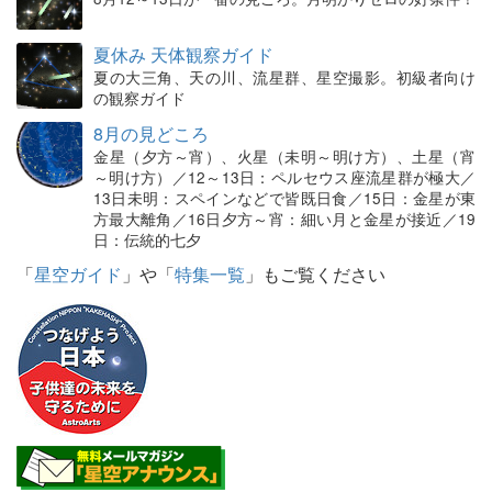
夏休み 天体観察ガイド
夏の大三角、天の川、流星群、星空撮影。初級者向け
の観察ガイド
8月の見どころ
金星（夕方～宵）、火星（未明～明け方）、土星（宵
～明け方）／12～13日：ペルセウス座流星群が極大／
13日未明：スペインなどで皆既日食／15日：金星が東
方最大離角／16日夕方～宵：細い月と金星が接近／19
日：伝統的七夕
「
星空ガイド
」や「
特集一覧
」もご覧ください