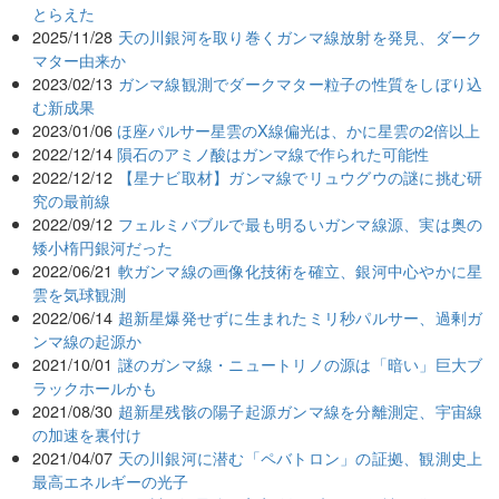
とらえた
2025/11/28
天の川銀河を取り巻くガンマ線放射を発見、ダーク
マター由来か
2023/02/13
ガンマ線観測でダークマター粒子の性質をしぼり込
む新成果
2023/01/06
ほ座パルサー星雲のX線偏光は、かに星雲の2倍以上
2022/12/14
隕石のアミノ酸はガンマ線で作られた可能性
2022/12/12
【星ナビ取材】ガンマ線でリュウグウの謎に挑む研
究の最前線
2022/09/12
フェルミバブルで最も明るいガンマ線源、実は奥の
矮小楕円銀河だった
2022/06/21
軟ガンマ線の画像化技術を確立、銀河中心やかに星
雲を気球観測
2022/06/14
超新星爆発せずに生まれたミリ秒パルサー、過剰ガ
ンマ線の起源か
2021/10/01
謎のガンマ線・ニュートリノの源は「暗い」巨大ブ
ラックホールかも
2021/08/30
超新星残骸の陽子起源ガンマ線を分離測定、宇宙線
の加速を裏付け
2021/04/07
天の川銀河に潜む「ペバトロン」の証拠、観測史上
最高エネルギーの光子