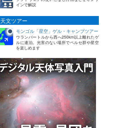
インで解説
天文ツアー
モンゴル「星空」ゲル・キャンプツアー
ウランバートルから西へ250km以上離れたゲ
ルに連泊。光害のない場所でペルセ群や星空
を楽しめます