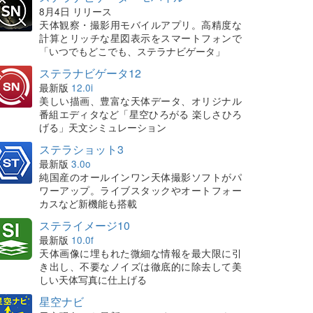
8月4日 リリース
天体観察・撮影用モバイルアプリ。高精度な
計算とリッチな星図表示をスマートフォンで
「いつでもどこでも、ステラナビゲータ」
ステラナビゲータ12
最新版
12.0i
美しい描画、豊富な天体データ、オリジナル
番組エディタなど「星空ひろがる 楽しさひろ
げる」天文シミュレーション
ステラショット3
最新版
3.0o
純国産のオールインワン天体撮影ソフトがパ
ワーアップ。ライブスタックやオートフォー
カスなど新機能も搭載
ステライメージ10
最新版
10.0f
天体画像に埋もれた微細な情報を最大限に引
き出し、不要なノイズは徹底的に除去して美
しい天体写真に仕上げる
星空ナビ