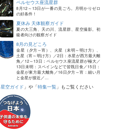
ペルセウス座流星群
8月12～13日が一番の見ごろ。月明かりゼロ
の好条件！
夏休み 天体観察ガイド
夏の大三角、天の川、流星群、星空撮影。初
級者向けの観察ガイド
8月の見どころ
金星（夕方～宵）、火星（未明～明け方）、
土星（宵～明け方）／2日：水星が西方最大離
角／12～13日：ペルセウス座流星群が極大／
13日未明：スペインなどで皆既日食／15日：
金星が東方最大離角／16日夕方～宵：細い月
と金星が接近／…
「
星空ガイド
」や「
特集一覧
」もご覧ください