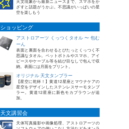
天文現象から最新ニュースまで、スマホをか
ざすと話題がうかぶ。不思議がいっぱいの星
空を楽しもう
ショッピング
アストロアーツ くっつくタオル 〜 包む
ーん
表面と裏面を合わせるとぴたっとくっつく不
思議なタオル。ペットボトルやスマホ、アイ
ピースやケーブル等を結び目なしで包んで収
納。表面には月面をプリント。
オリジナル 天文タンブラー
【星空に乾杯！】黄道12星座とマウナケアの
星空をデザインしたステンレスサーモタンブ
ラー。黄道12星座に新色モカブラウンが追
加。
天文講習会
天体写真撮影や画像処理、アストロアーツの
ソフトウェアの使いこなし方法などをオンラ