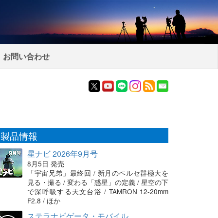
お問い合わせ
製品情報
星ナビ 2026年9月号
8月5日 発売
「宇宙兄弟」最終回 / 新月のペルセ群極大を
見る・撮る / 変わる「惑星」の定義 / 星空の下
で深呼吸する天文台浴 / TAMRON 12-20mm
F2.8 / ほか
ステラナビゲータ・モバイル