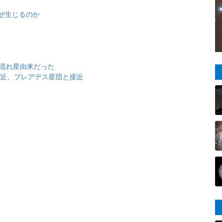
ぜ生じるのか
は流れ星由来だった
大接近、プレアデス星団と接近