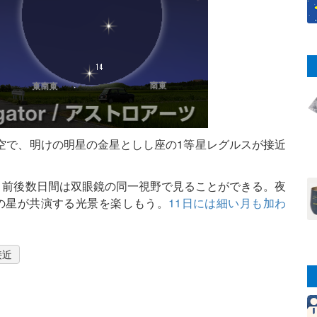
空で、明けの明星の金星としし座の1等星レグルスが接近
き、前後数日間は双眼鏡の同一視野で見ることができる。夜
の星が共演する光景を楽しもう。
11日には細い月も加わ
接近