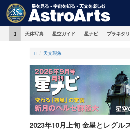
Home
天体写真
星空ガイド
星ナビ
プラネタリ
ト
天文現象
ッ
プ
2023年10月上旬 金星とレグル