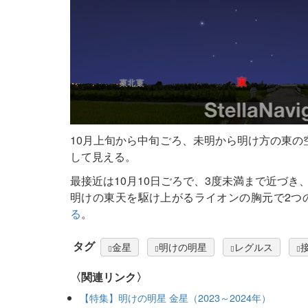
10月上旬から中旬ごろ、未明から明け方の東の
して見える。
最接近は10月10日ごろで、3度未満まで近づ
明けの東天を駆け上がるライオンの胸元で2つ
る
。
タグ
金星
明けの明星
レグルス
〈関連リンク〉
【特集】明けの明星 金星（2023～2024年）