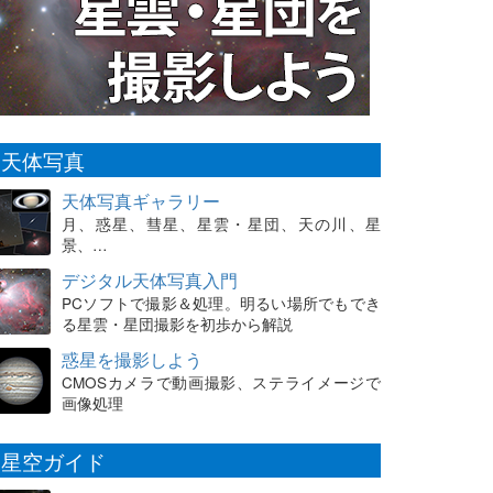
天体写真
天体写真ギャラリー
月、惑星、彗星、星雲・星団、天の川、星
景、…
デジタル天体写真入門
PCソフトで撮影＆処理。明るい場所でもでき
る星雲・星団撮影を初歩から解説
惑星を撮影しよう
CMOSカメラで動画撮影、ステライメージで
画像処理
星空ガイド