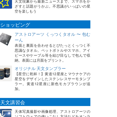
天文現象から最新ニュースまで、スマホをか
ざすと話題がうかぶ。不思議がいっぱいの星
空を楽しもう
ショッピング
アストロアーツ くっつくタオル 〜 包む
ーん
表面と裏面を合わせるとぴたっとくっつく不
思議なタオル。ペットボトルやスマホ、アイ
ピースやケーブル等を結び目なしで包んで収
納。表面には月面をプリント。
オリジナル 天文タンブラー
【星空に乾杯！】黄道12星座とマウナケアの
星空をデザインしたステンレスサーモタンブ
ラー。黄道12星座に新色モカブラウンが追
加。
天文講習会
天体写真撮影や画像処理、アストロアーツの
ソフトウェアの使いこなし方法などをオンラ