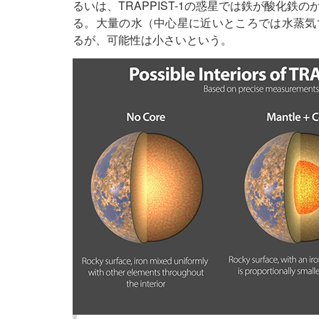
るいは、TRAPPIST-1の惑星では鉄が酸化
る。大量の水（中心星に近いところでは水蒸気
るが、可能性は小さいという。