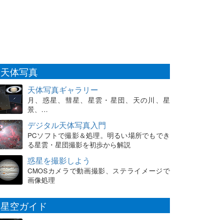
天体写真
天体写真ギャラリー
月、惑星、彗星、星雲・星団、天の川、星
景、…
デジタル天体写真入門
PCソフトで撮影＆処理。明るい場所でもでき
る星雲・星団撮影を初歩から解説
惑星を撮影しよう
CMOSカメラで動画撮影、ステライメージで
画像処理
星空ガイド