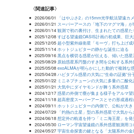
関連記事
2026/06/01
「はやぶさ2」の15mm光学航法望遠カ
2026/01/21
スーパーアースの「地下のマグマ海」が
2026/01/14
観測で初の裏付け、生まれたての惑星た
2025/12/08
すばる望遠鏡OASIS計画の初成果、巨
2025/12/05
超小型紫外線衛星「モーヴ」打ち上げ成
2025/11/14
ホットジュピターの静かな誕生に迫る
2025/09/16
黒点を横切る惑星が伝える、傾いた惑星
2025/08/29
原始惑星系円盤のすき間を公転する系外
2025/05/08
exoALMAが明らかにした動的で複雑な
2025/04/28
ハビタブル惑星の大気に“生命の証拠”分
2025/01/22
ミニネプチューンの大気に多量の二酸化
2025/01/21
大気中にダイヤモンドが舞う系外惑星
2024/12/17
惑星の外側で塵が集まる様子をアルマ望
2024/11/18
超高密度スーパーアースとその形成過程
2024/09/11
ホットジュピターの内側で、公転が大き
2024/07/29
「灼熱の土星」型の系外惑星で大気から
2024/06/18
想定外の軌道を持つ「ミニ海王星」を発
2024/05/30
ローマン宇宙望遠鏡の系外惑星観測用コ
2024/05/27
宇宙生命探査の鍵となる「太陽系外の金