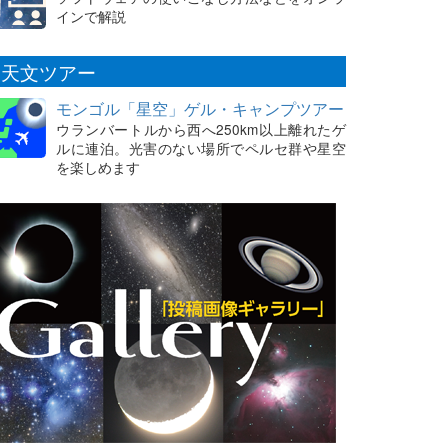
インで解説
天文ツアー
モンゴル「星空」ゲル・キャンプツアー
ウランバートルから西へ250km以上離れたゲ
ルに連泊。光害のない場所でペルセ群や星空
を楽しめます