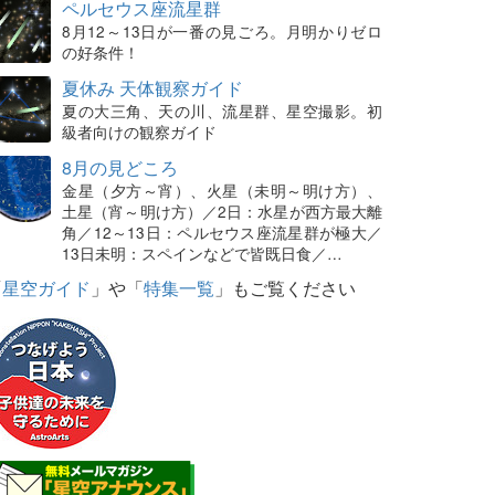
ペルセウス座流星群
8月12～13日が一番の見ごろ。月明かりゼロ
の好条件！
夏休み 天体観察ガイド
夏の大三角、天の川、流星群、星空撮影。初
級者向けの観察ガイド
8月の見どころ
金星（夕方～宵）、火星（未明～明け方）、
土星（宵～明け方）／2日：水星が西方最大離
角／12～13日：ペルセウス座流星群が極大／
13日未明：スペインなどで皆既日食／…
「
星空ガイド
」や「
特集一覧
」もご覧ください