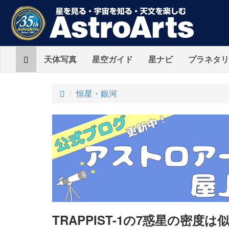
Home
天体写真
星空ガイド
星ナビ
プラネタリ
ト
恒星・銀河
ッ
プ
TRAPPIST-1の7惑星の密度は