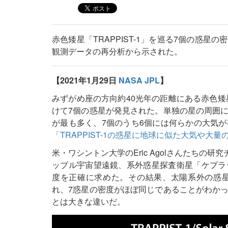
赤色矮星「TRAPPIST-1」を巡る7個の惑
観測データの再分析から示された。
【2021年1月29日
NASA JPL
】
みずがめ座の方向約40光年の距離にある赤色矮星「T
けて7個の惑星が発見された。単独の星の周囲
が最も多く、7個のうち6個には何らかの大気
「TRAPPIST-1の惑星に地球に似た大気や大
米・ワシントン大学のEric Agolさんたちの
ッブル宇宙望遠鏡、系外惑星探査衛星「ケプラ
度を正確に求めた。その結果、太陽系外の惑
れ、7惑星の密度がほぼ同じであることがわか
とは大きな違いだ。