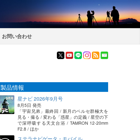
お問い合わせ
製品情報
星ナビ 2026年9月号
8月5日 発売
「宇宙兄弟」最終回 / 新月のペルセ群極大を
見る・撮る / 変わる「惑星」の定義 / 星空の下
で深呼吸する天文台浴 / TAMRON 12-20mm
F2.8 / ほか
ステラナビゲータ・モバイル