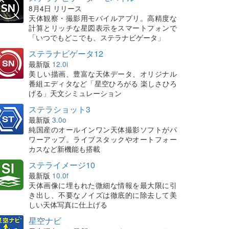
8月4日 リリース
天体観察・撮影用モバイルアプリ。高精度な
計算とリッチな星図表示をスマートフォンで
「いつでもどこでも、ステラナビゲータ」
ステラナビゲータ12
最新版
12.0i
美しい描画、豊富な天体データ、オリジナル
番組エディタなど「星空ひろがる 楽しさひろ
げる」天文シミュレーション
ステラショット3
最新版
3.0o
純国産のオールインワン天体撮影ソフトがパ
ワーアップ。ライブスタックやオートフォー
カスなど新機能も搭載
ステライメージ10
最新版
10.0f
天体画像に埋もれた微細な情報を最大限に引
き出し、不要なノイズは徹底的に除去して美
しい天体写真に仕上げる
星空ナビ