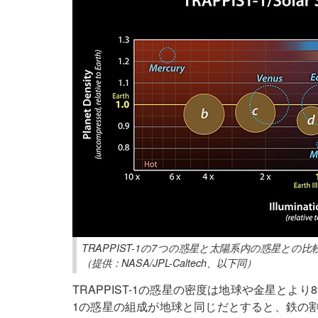
TRAPPIST-1の7つの惑星と太陽系内の惑星と
（提供：NASA/JPL-Caltech、以下同）
TRAPPIST-1の惑星の密度は地球や金星とより
1の惑星の組成が地球と同じだとすると、鉄の割合