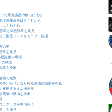
メラで系外惑星の検出に成功
地球外生命をはぐくむかも
ちはふわふわ
大惑星と褐色矮星を発見
功、恒星フレアをモニター観測
系の姿
惑星を発見
惑星誕生の現場
子の兆候
炭素を検出
遠鏡で観測
の手がかりとなり得る外側の惑星を発見
く変動するミニ海王星
水蒸気の証拠を検出
見
ロナグラフが準備完了
星」を発見