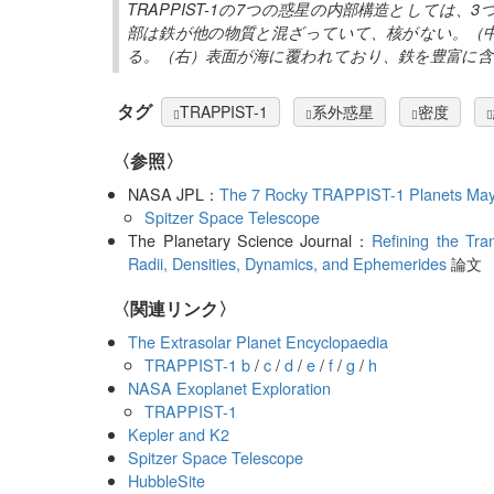
TRAPPIST-1の7つの惑星の内部構造としては
部は鉄が他の物質と混ざっていて、核がない。（
る。（右）表面が海に覆われており、鉄を豊富に
タグ
TRAPPIST-1
系外惑星
密度
〈参照〉
NASA JPL：
The 7 Rocky TRAPPIST-1 Planets May 
Spitzer Space Telescope
The Planetary Science Journal：
Refining the Tra
Radii, Densities, Dynamics, and Ephemerides
論文
〈関連リンク〉
The Extrasolar Planet Encyclopaedia
TRAPPIST-1 b
/
c
/
d
/
e
/
f
/
g
/
h
NASA Exoplanet Exploration
TRAPPIST-1
Kepler and K2
Spitzer Space Telescope
HubbleSite