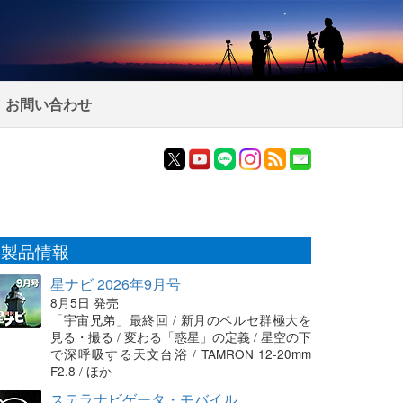
お問い合わせ
製品情報
星ナビ 2026年9月号
8月5日 発売
「宇宙兄弟」最終回 / 新月のペルセ群極大を
見る・撮る / 変わる「惑星」の定義 / 星空の下
で深呼吸する天文台浴 / TAMRON 12-20mm
F2.8 / ほか
ステラナビゲータ・モバイル