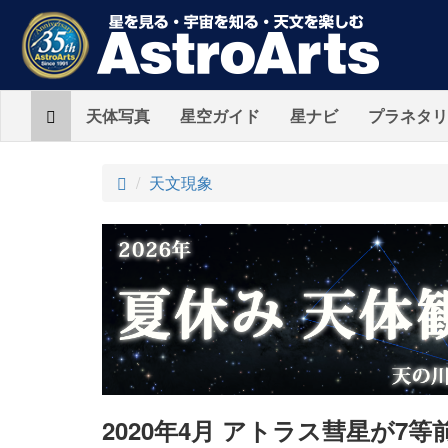
Home
天体写真
星空ガイド
星ナビ
プラネタリ
ト
天文現象
ッ
プ
2020年4月 アトラス彗星が7等