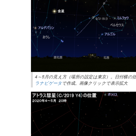
4～5月の見え方（場所の設定は東京）。日付横の
ラナビゲータ
で作成。画像クリックで表示拡大