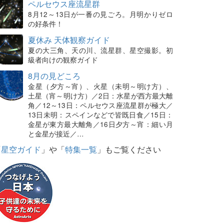
ペルセウス座流星群
8月12～13日が一番の見ごろ。月明かりゼロ
の好条件！
夏休み 天体観察ガイド
夏の大三角、天の川、流星群、星空撮影。初
級者向けの観察ガイド
8月の見どころ
金星（夕方～宵）、火星（未明～明け方）、
土星（宵～明け方）／2日：水星が西方最大離
角／12～13日：ペルセウス座流星群が極大／
13日未明：スペインなどで皆既日食／15日：
金星が東方最大離角／16日夕方～宵：細い月
と金星が接近／…
「
星空ガイド
」や「
特集一覧
」もご覧ください