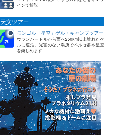
インで解説
天文ツアー
モンゴル「星空」ゲル・キャンプツアー
ウランバートルから西へ250km以上離れたゲ
ルに連泊。光害のない場所でペルセ群や星空
を楽しめます