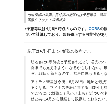
赤道座標の星図。日付横の括弧内は予想等級。彗
画像クリックで表示拡大
※予想等級は4月6日時点のものです。
COBS
の
づいて計算しており、随時修正する可能性があ
（以下は4月5日までの解説の抜粋です）
明るさは6等前後と予想されるが、増光のペ
肉眼でも見えるようになるかもしれない。最
弦、23日が新月なので、彗星自体も明るく
アトラス彗星は今後、5月23日に地球と最
るくなる。マイナス等級に達する可能性も指
旬ごろには太陽に（見かけ上も）近づいて
移と共に4月から継続して観察しておきたい