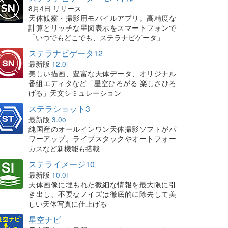
8月4日 リリース
天体観察・撮影用モバイルアプリ。高精度な
計算とリッチな星図表示をスマートフォンで
「いつでもどこでも、ステラナビゲータ」
ステラナビゲータ12
最新版
12.0i
美しい描画、豊富な天体データ、オリジナル
番組エディタなど「星空ひろがる 楽しさひろ
げる」天文シミュレーション
ステラショット3
最新版
3.0o
純国産のオールインワン天体撮影ソフトがパ
ワーアップ。ライブスタックやオートフォー
カスなど新機能も搭載
ステライメージ10
最新版
10.0f
天体画像に埋もれた微細な情報を最大限に引
き出し、不要なノイズは徹底的に除去して美
しい天体写真に仕上げる
星空ナビ