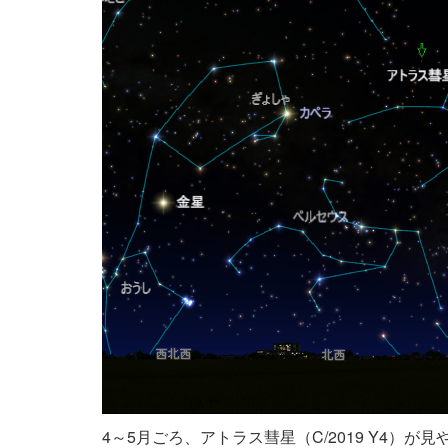
4～5月ごろ、アトラス彗星（C/2019 Y4）