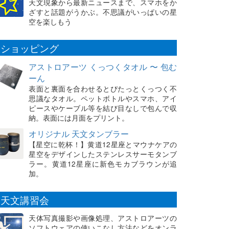
天文現象から最新ニュースまで、スマホをか
ざすと話題がうかぶ。不思議がいっぱいの星
空を楽しもう
ショッピング
アストロアーツ くっつくタオル 〜 包む
ーん
表面と裏面を合わせるとぴたっとくっつく不
思議なタオル。ペットボトルやスマホ、アイ
ピースやケーブル等を結び目なしで包んで収
納。表面には月面をプリント。
オリジナル 天文タンブラー
【星空に乾杯！】黄道12星座とマウナケアの
星空をデザインしたステンレスサーモタンブ
ラー。黄道12星座に新色モカブラウンが追
加。
天文講習会
天体写真撮影や画像処理、アストロアーツの
ソフトウェアの使いこなし方法などをオンラ