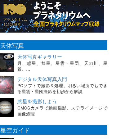
天体写真
天体写真ギャラリー
月、惑星、彗星、星雲・星団、天の川、星
景、…
デジタル天体写真入門
PCソフトで撮影＆処理。明るい場所でもでき
る星雲・星団撮影を初歩から解説
惑星を撮影しよう
CMOSカメラで動画撮影、ステライメージで
画像処理
星空ガイド