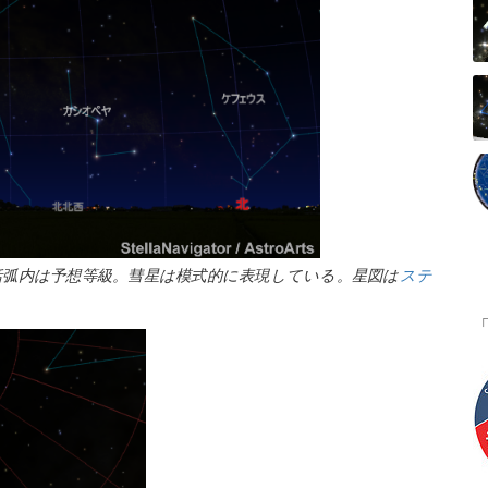
括弧内は予想等級。彗星は模式的に表現している。星図は
ステ