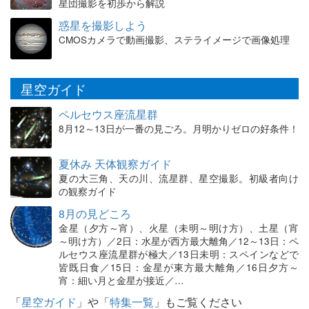
星団撮影を初歩から解説
惑星を撮影しよう
CMOSカメラで動画撮影、ステライメージで画像処理
星空ガイド
ペルセウス座流星群
8月12～13日が一番の見ごろ。月明かりゼロの好条件！
夏休み 天体観察ガイド
夏の大三角、天の川、流星群、星空撮影。初級者向け
の観察ガイド
8月の見どころ
金星（夕方～宵）、火星（未明～明け方）、土星（宵
～明け方）／2日：水星が西方最大離角／12～13日：ペ
ルセウス座流星群が極大／13日未明：スペインなどで
皆既日食／15日：金星が東方最大離角／16日夕方～
宵：細い月と金星が接近／…
「
星空ガイド
」や「
特集一覧
」もご覧ください