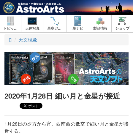
トピックス
天体写真
星空ガイド
星ナビ
製品情報
ショップ
ト
天文現象
ッ
プ
2020年1月28日 細い月と金星が接近
1月28日の夕方から宵、西南西の低空で細い月と金星が接
近する。