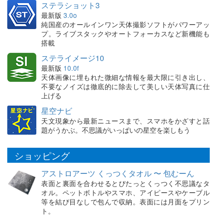
ステラショット3
最新版
3.0o
純国産のオールインワン天体撮影ソフトがパワーアッ
プ。ライブスタックやオートフォーカスなど新機能も
搭載
ステライメージ10
最新版
10.0f
天体画像に埋もれた微細な情報を最大限に引き出し、
不要なノイズは徹底的に除去して美しい天体写真に仕
上げる
星空ナビ
天文現象から最新ニュースまで、スマホをかざすと話
題がうかぶ。不思議がいっぱいの星空を楽しもう
ショッピング
アストロアーツ くっつくタオル 〜 包むーん
表面と裏面を合わせるとぴたっとくっつく不思議なタ
オル。ペットボトルやスマホ、アイピースやケーブル
等を結び目なしで包んで収納。表面には月面をプリン
ト。