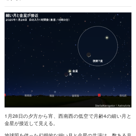
1月28日の夕方から宵、西南西の低空で月齢4の細い月と
金星が接近して見える。
地球照を伴った幻想的な細い月と金星の共演は、数ある月