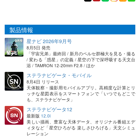
製品情報
星ナビ 2026年9月号
8月5日 発売
「宇宙兄弟」最終回 / 新月のペルセ群極大を見る・撮る
/ 変わる「惑星」の定義 / 星空の下で深呼吸する天文台
浴 / TAMRON 12-20mm F2.8 / ほか
ステラナビゲータ・モバイル
8月4日 リリース
天体観察・撮影用モバイルアプリ。高精度な計算とリ
ッチな星図表示をスマートフォンで「いつでもどこで
も、ステラナビゲータ」
ステラナビゲータ12
最新版
12.0i
美しい描画、豊富な天体データ、オリジナル番組エデ
ィタなど「星空ひろがる 楽しさひろげる」天文シミュ
レーション