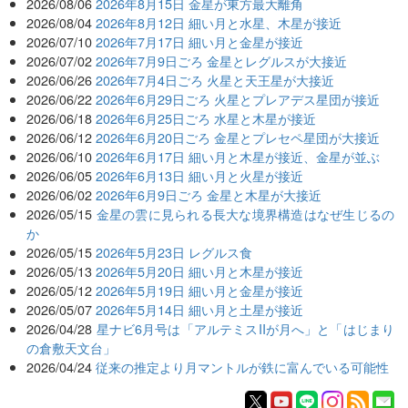
2026/08/06
2026年8月15日 金星が東方最大離角
2026/08/04
2026年8月12日 細い月と水星、木星が接近
2026/07/10
2026年7月17日 細い月と金星が接近
2026/07/02
2026年7月9日ごろ 金星とレグルスが大接近
2026/06/26
2026年7月4日ごろ 火星と天王星が大接近
2026/06/22
2026年6月29日ごろ 火星とプレアデス星団が接近
2026/06/18
2026年6月25日ごろ 水星と木星が接近
2026/06/12
2026年6月20日ごろ 金星とプレセペ星団が大接近
2026/06/10
2026年6月17日 細い月と木星が接近、金星が並ぶ
2026/06/05
2026年6月13日 細い月と火星が接近
2026/06/02
2026年6月9日ごろ 金星と木星が大接近
2026/05/15
金星の雲に見られる長大な境界構造はなぜ生じるの
か
2026/05/15
2026年5月23日 レグルス食
2026/05/13
2026年5月20日 細い月と木星が接近
2026/05/12
2026年5月19日 細い月と金星が接近
2026/05/07
2026年5月14日 細い月と土星が接近
2026/04/28
星ナビ6月号は「アルテミスIIが月へ」と「はじまり
の倉敷天文台」
2026/04/24
従来の推定より月マントルが鉄に富んでいる可能性