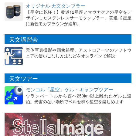
オリジナル 天文タンブラー
【星空に乾杯！】黄道12星座とマウナケアの星空をデ
ザインしたステンレスサーモタンブラー。黄道12星座
に新色モカブラウンが追加。
天文講習会
天体写真撮影や画像処理、アストロアーツのソフトウ
ェアの使いこなし方法などをオンラインで解説
天文ツアー
モンゴル「星空」ゲル・キャンプツアー
ウランバートルから西へ250km以上離れたゲルに連
泊。光害のない場所でペルセ群や星空を楽しめます