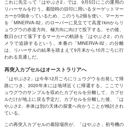
これに先立って「はやぶさ2」では、9月5日にこの運用の
リハーサルを行う。着陸時の目印に用いるターゲットマー
カーが3個余っているため、このうち2個を使い、マーカー
を「MINERVA-II2」のローバーに見立てて高度1kmからリ
ュウグウの赤道方向、極方向に向けて投下する。その後、
数日かけて落下するマーカーの軌跡を「はやぶさ2」のカ
メラで追跡するという。本番の「MINERVA-II2」の分離
は、リハーサルの結果を踏まえて9月末から10月ごろに行
われる見通しだ。
再突入カプセルはオーストラリアへ
「はやぶさ2」は今年12月ごろにリュウグウを出発して帰
路につき、2020年末には地球近くに帰還する。ここでリ
ュウグウのサンプルを収めたカプセルを分離して、カプセ
ルだけが地上に戻る予定だ。カプセルを分離した後、「は
やぶさ2」本体は別の天体の探査へ向かうことが検討され
ている。
この再突入カプセルの着陸場所が、「はやぶさ」初号機の