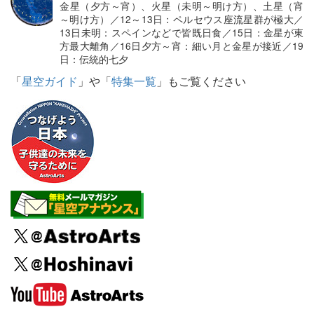
金星（夕方～宵）、火星（未明～明け方）、土星（宵
～明け方）／12～13日：ペルセウス座流星群が極大／
13日未明：スペインなどで皆既日食／15日：金星が東
方最大離角／16日夕方～宵：細い月と金星が接近／19
日：伝統的七夕
「
星空ガイド
」や「
特集一覧
」もご覧ください