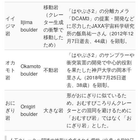
移動岩
「はやぶさ2」の分離カメラ
（クレー
イイ
「DCAM3」の提案・開発など
Iijima
ター生成
ジマ
に尽力したJAXA宇宙科学研究
boulder
の衝撃で
岩
所の飯島祐一さん（2012年12
移動した
月7日逝去、44歳）を顕彰。
ため）
「はやぶさ2」のサンプラーや
オカ
衝突装置の開発で中心的役割
Okamoto
モト
不動岩
を果たした神戸大学の岡本千
boulder
岩
里さん（2018年7月25日逝
去、38歳）を顕彰。
形がおにぎりに似ているた
おに
め。おむすびころりんクレー
Onigiri
ぎり
大きな岩
ターとの混同を避けるために
boulder
岩
「おむすび岩」ではなく「お
にぎり岩」とした。
人工クレーター関連の地形に命名された愛称（出典：8月22日