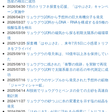
惑星の検出に成功
2026/04/30
7月のトリフネ探査を応援、「はやぶさ2」キャンペ
ーン実施中
2026/04/21
リュウグウ試料から予想外の巨大有機分子を発見
2026/03/27
リュウグウ試料からDNA・RNAを構成する全5種の
核酸塩基を検出
2026/03/09
リュウグウ試料の磁気から探る初期太陽系の磁場環
境
2025/12/25
探査機「はやぶさ2」、来年7月5日に小惑星トリフ
ネをフライバイ
2025/09/19
リュウグウの母天体は、10億年以上氷を保持してい
た
2025/08/13
リュウグウに残された「衝撃の痕跡」を実験で再現
2025/07/25
リュウグウ試料で太陽系最古の岩石の年代測定に成
功
2025/07/16
リュウグウのサンプルから発見された予想外の鉱物
「ジャーフィシャー鉱」
2025/04/14
AI技術でリュウグウとベンヌの全ての土砂を高速自
動計測
2024/11/27
リュウグウの砂つぶに水の変遷史を示す塩の結晶を
発見
2024/09/25
「はやぶさ2」が次に訪れる小惑星に「トリフネ」