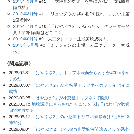
2019年9月号
#12「「太陽系の歴史」を手に入れた！第2回着
陸成功」
2019年8月号
#11「リュウグウの“黒い砂”を採れ！いよいよ第
2回着陸へ」
2019年7月号
#10「「はやぶさ2」が穿った人工クレーター発
見！第2回着陸はどこに？」
2019年6月号
#9「人工クレーター生成実験成功！」
2019年5月号
#8「ミッションの山場、人工クレーター生成
へ」
関連記事
2026/07/31
「はやぶさ2」、トリフネ表面からわずか400mをか
すめた
2026/07/07
「はやぶさ2」が小惑星トリフネへのフライバイに
成功
2026/06/25
「はやぶさ2」が小惑星トリフネを初撮影
2026/06/18
地球環境にさらされたリュウグウ粒子はわずか数週
間で変質する
2026/06/17
「はやぶさ2」の小惑星トリフネ最接近は7月5日18
時30分
2026/06/01
「はやぶさ2」の15mm光学航法望遠カメラで系外