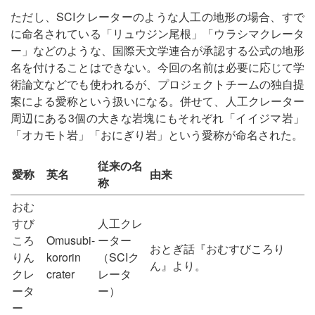
ただし、SCIクレーターのような人工の地形の場合、すで
に命名されている「リュウジン尾根」「ウラシマクレータ
ー」などのような、国際天文学連合が承認する公式の地形
名を付けることはできない。今回の名前は必要に応じて学
術論文などでも使われるが、プロジェクトチームの独自提
案による愛称という扱いになる。併せて、人工クレーター
周辺にある3個の大きな岩塊にもそれぞれ「イイジマ岩」
「オカモト岩」「おにぎり岩」という愛称が命名された。
従来の名
愛称
英名
由来
称
おむ
すび
人工クレ
ころ
Omusubi-
ーター
おとぎ話『おむすびころり
りん
kororin
（SCIク
ん』より。
クレ
crater
レータ
ータ
ー）
ー