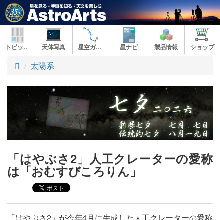
トピックス
天体写真
星空ガイド
星ナビ
製品情報
ショップ
ト
太陽系
ッ
プ
「はやぶさ2」人工クレーターの愛称
は「おむすびころりん」
「はやぶさ2」が今年4月に生成した人工クレーターの愛称