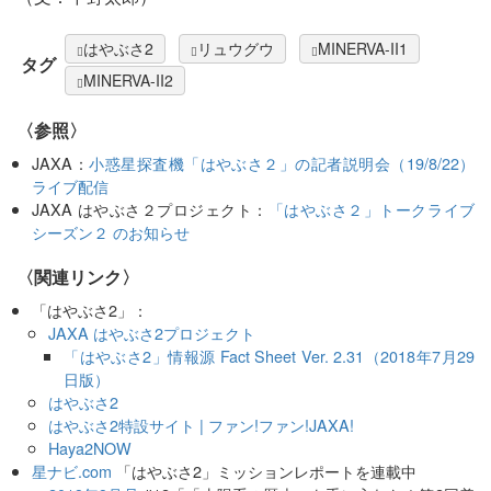
はやぶさ2
リュウグウ
MINERVA-II1
タグ
MINERVA-II2
〈参照〉
JAXA：
小惑星探査機「はやぶさ２」の記者説明会（19/8/22）
ライブ配信
JAXA はやぶさ２プロジェクト：
「はやぶさ２」トークライブ
シーズン２ のお知らせ
〈関連リンク〉
「はやぶさ2」：
JAXA はやぶさ2プロジェクト
「はやぶさ2」情報源 Fact Sheet Ver. 2.31（2018年7月29
日版）
はやぶさ2
はやぶさ2特設サイト | ファン!ファン!JAXA!
Haya2NOW
星ナビ.com
「はやぶさ2」ミッションレポートを連載中