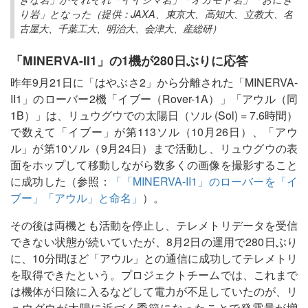
り岩」となった（提供：JAXA、東京大、高知大、立教大、名
古屋大、千葉工大、明治大、会津大、産総研）
「MINERVA-II1」の1機が280日ぶりに応答
昨年9月21日に「はやぶさ2」から分離された「MINERVA-
II1」のローバー2機「イブー（Rover-1A）」「アウル（同
1B）」は、リュウグウでの太陽日（ソル (Sol) = 7.6時間）
で数えて「イブー」が第113ソル（10月26日）、「アウ
ル」が第10ソル（9月24日）まで活動し、リュウグウの表
面をホップして移動しながら数多くの画像を撮影すること
に成功した（参照：
「「MINERVA-II1」のローバーを「イ
ブー」「アウル」と命名」
）。
その後は両機とも活動を停止し、テレメトリデータを受信
できない状態が続いていたが、8月2日の運用で280日ぶり
に、10分間ほど「アウル」との通信に成功してテレメトリ
を取得できたという。プロジェクトチームでは、これまで
は機体が日陰に入るなどして電力が不足していたのが、リ
ュウグウが太陽に近づく季節になったことで発電量が増