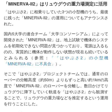
「MINERVA-II2」はリュウグウの重力場測定に活用
「はやぶさ2」に相乗りしていた3つの小型機のうち、最後
に残った「MINERVA-II2」の運用についてもアナウンスさ
れた。
国内5大学の連合チーム「大学コンソーシアム」によって
開発された「MINERVA-II2」は、地上試験で機体のシステ
ムを初期化できない問題が見つかっており、電源は入るも
のの、実質的に機体が動作しない状態が現在も続いている
とみられる（参照：
「「はやぶさ2」の小型機
「MINERVA-II2」に不具合」
）。
そこで「はやぶさ2」プロジェクトチームでは、通常のロ
ーバーの分離高度（約50m）よりもずっと高い約1kmの高
度で「MINERVA-II2」のローバーを分離し、数日かけてリ
ュウグウに降下していく軌道を「はやぶさ2」から観測す
ることで、リュウグウの重力場などを推定するという運用
を行うことにした。