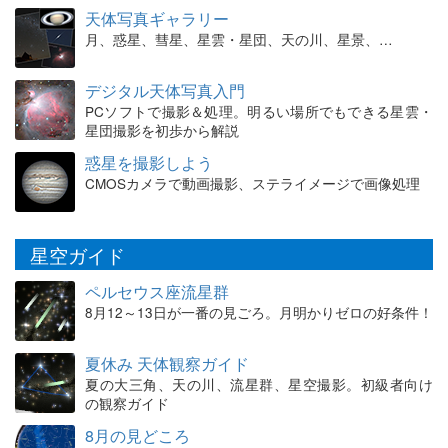
天体写真ギャラリー
月、惑星、彗星、星雲・星団、天の川、星景、…
デジタル天体写真入門
PCソフトで撮影＆処理。明るい場所でもできる星雲・
星団撮影を初歩から解説
惑星を撮影しよう
CMOSカメラで動画撮影、ステライメージで画像処理
星空ガイド
ペルセウス座流星群
8月12～13日が一番の見ごろ。月明かりゼロの好条件！
夏休み 天体観察ガイド
夏の大三角、天の川、流星群、星空撮影。初級者向け
の観察ガイド
8月の見どころ