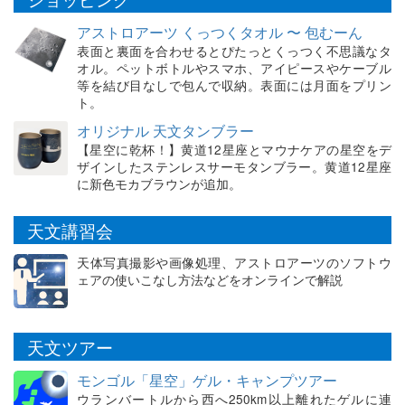
アストロアーツ くっつくタオル 〜 包むーん
表面と裏面を合わせるとぴたっとくっつく不思議なタ
オル。ペットボトルやスマホ、アイピースやケーブル
等を結び目なしで包んで収納。表面には月面をプリン
ト。
オリジナル 天文タンブラー
【星空に乾杯！】黄道12星座とマウナケアの星空をデ
ザインしたステンレスサーモタンブラー。黄道12星座
に新色モカブラウンが追加。
天文講習会
天体写真撮影や画像処理、アストロアーツのソフトウ
ェアの使いこなし方法などをオンラインで解説
天文ツアー
モンゴル「星空」ゲル・キャンプツアー
ウランバートルから西へ250km以上離れたゲルに連