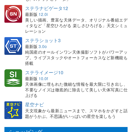
ステラナビゲータ12
最新版
12.0i
美しい描画、豊富な天体データ、オリジナル番組エデ
ィタなど「星空ひろがる 楽しさひろげる」天文シミュ
レーション
ステラショット3
最新版
3.0o
純国産のオールインワン天体撮影ソフトがパワーアッ
プ。ライブスタックやオートフォーカスなど新機能も
搭載
ステライメージ10
最新版
10.0f
天体画像に埋もれた微細な情報を最大限に引き出し、
不要なノイズは徹底的に除去して美しい天体写真に仕
上げる
星空ナビ
天文現象から最新ニュースまで、スマホをかざすと話
題がうかぶ。不思議がいっぱいの星空を楽しもう
ショッピング