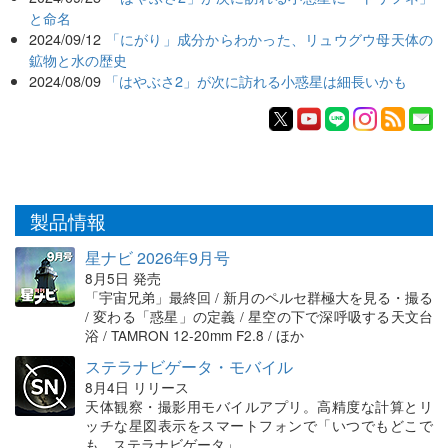
と命名
2024/09/12
「にがり」成分からわかった、リュウグウ母天体の
鉱物と水の歴史
2024/08/09
「はやぶさ2」が次に訪れる小惑星は細長いかも
製品情報
星ナビ 2026年9月号
8月5日 発売
「宇宙兄弟」最終回 / 新月のペルセ群極大を見る・撮る
/ 変わる「惑星」の定義 / 星空の下で深呼吸する天文台
浴 / TAMRON 12-20mm F2.8 / ほか
ステラナビゲータ・モバイル
8月4日 リリース
天体観察・撮影用モバイルアプリ。高精度な計算とリ
ッチな星図表示をスマートフォンで「いつでもどこで
も、ステラナビゲータ」