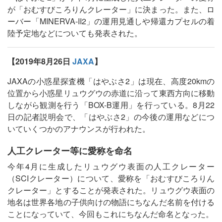
が「おむすびころりんクレーター」に決まった。また、ロ
ーバー「MINERVA-II2」の運用見通しや帰還カプセルの着
陸予定地などについても発表された。
【2019年8月26日
JAXA
】
JAXAの小惑星探査機「はやぶさ2」は現在、高度20kmの
位置から小惑星リュウグウの赤道に沿って東西方向に移動
しながら観測を行う「BOX-B運用」を行っている。8月22
日の記者説明会で、「はやぶさ2」の今後の運用などにつ
いていくつかのアナウンスが行われた。
人工クレーター等に愛称を命名
今年4月に生成したリュウグウ表面の人工クレーター
（SCIクレーター）について、愛称を「おむすびころりん
クレーター」とすることが発表された。リュウグウ表面の
地名は世界各地の子供向けの物語にちなんだ名前を付ける
ことになっていて、今回もこれにちなんだ命名となった。