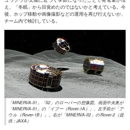
え、「冬眠」から目覚めたのではないかと考えている。今
後、ホップ移動や画像撮影などの運用を再び行えないか、
チーム内で検討している。
「MINERVA-II1」「II2」のローバーの想像図。画面中央奥が
「MINERVA-II1」の「イブー（Rover-1A）」、左手前が「ア
ウル（Rover-1B）」。右が「MINERVA-II2」のRover-2（提
供：JAXA）