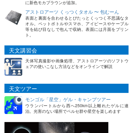
に新色モカブラウンが追加。
アストロアーツ くっつくタオル 〜 包むーん
表面と裏面を合わせるとぴたっとくっつく不思議なタ
オル。ペットボトルやスマホ、アイピースやケーブル
等を結び目なしで包んで収納。表面には月面をプリン
ト。
天文講習会
天体写真撮影や画像処理、アストロアーツのソフトウ
ェアの使いこなし方法などをオンラインで解説
天文ツアー
モンゴル「星空」ゲル・キャンプツアー
ウランバートルから西へ250km以上離れたゲルに連
泊。光害のない場所でペルセ群や星空を楽しめます