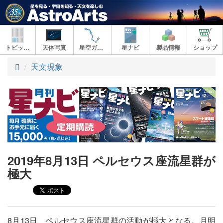
トピックス
天体写真
星空ガイド
星ナビ
製品情報
ショップ
ト
天文現象
ッ
プ
2019年8月13日 ペルセウス座流星群が
極大
8月13日、ペルセウス座流星群の活動が極大となる。月明