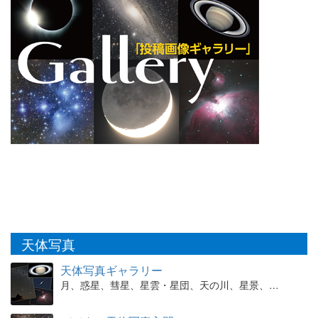
天体写真
天体写真ギャラリー
月、惑星、彗星、星雲・星団、天の川、星景、…