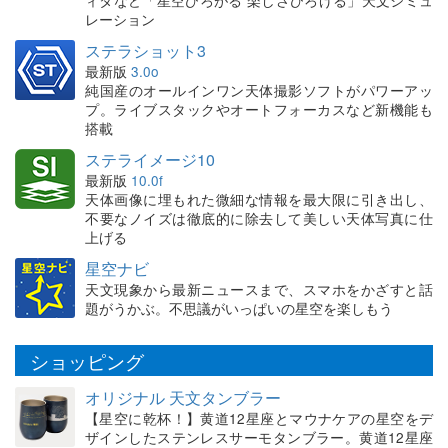
ィタなど「星空ひろがる 楽しさひろげる」天文シミュ
レーション
ステラショット3
最新版
3.0o
純国産のオールインワン天体撮影ソフトがパワーアッ
プ。ライブスタックやオートフォーカスなど新機能も
搭載
ステライメージ10
最新版
10.0f
天体画像に埋もれた微細な情報を最大限に引き出し、
不要なノイズは徹底的に除去して美しい天体写真に仕
上げる
星空ナビ
天文現象から最新ニュースまで、スマホをかざすと話
題がうかぶ。不思議がいっぱいの星空を楽しもう
ショッピング
オリジナル 天文タンブラー
【星空に乾杯！】黄道12星座とマウナケアの星空をデ
ザインしたステンレスサーモタンブラー。黄道12星座