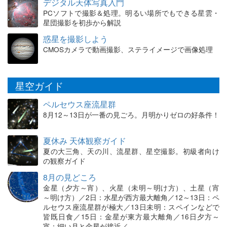
デジタル天体写真入門
PCソフトで撮影＆処理。明るい場所でもできる星雲・
星団撮影を初歩から解説
惑星を撮影しよう
CMOSカメラで動画撮影、ステライメージで画像処理
星空ガイド
ペルセウス座流星群
8月12～13日が一番の見ごろ。月明かりゼロの好条件！
夏休み 天体観察ガイド
夏の大三角、天の川、流星群、星空撮影。初級者向け
の観察ガイド
8月の見どころ
金星（夕方～宵）、火星（未明～明け方）、土星（宵
～明け方）／2日：水星が西方最大離角／12～13日：ペ
ルセウス座流星群が極大／13日未明：スペインなどで
皆既日食／15日：金星が東方最大離角／16日夕方～
宵：細い月と金星が接近／…