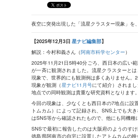
夜空に突発出現した「流星クラスター現象」を
【2025年12月3日
星ナビ編集部
】
解説：今村和義さん（
阿南市科学センター
）
2025年11月21日5時40分ごろ、西日本の
が一斉に観測されました。流星クラスターとは
現象で、世界的にも観測例は多くありません。2
現象が観測（
星ナビ11月号
にて紹介）されまし
地点での同時観測は貴重な研究資料となります
今回の現象は、少なくとも西日本の7地点に設置さ
トムカム）によって記録され、SNS上でも大きな
はSNS等から確認されたもので、他にも同機種
SNSで最初に報告したのは大阪府のようのすけ
徳島県阿南市の自宅に設置したアトムカムの映