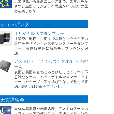
天文現象から最新ニュースまで、スマホをか
ざすと話題がうかぶ。不思議がいっぱいの星
空を楽しもう
ショッピング
オリジナル 天文タンブラー
【星空に乾杯！】黄道12星座とマウナケアの
星空をデザインしたステンレスサーモタンブ
ラー。黄道12星座に新色モカブラウンが追
加。
アストロアーツ くっつくタオル 〜 包む
ーん
表面と裏面を合わせるとぴたっとくっつく不
思議なタオル。ペットボトルやスマホ、アイ
ピースやケーブル等を結び目なしで包んで収
納。表面には月面をプリント。
天文講習会
天体写真撮影や画像処理、アストロアーツの
ソフトウェアの使いこなし方法などをオンラ