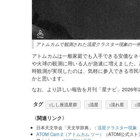
アトムカムで観測された流星クラスター現象の一例。
アトムカムは一般家庭でも入手できる安価なネッ
や火球の観測に用いる人が急速に増えました。
時観測が実現したのは、気軽に参入できる市民
かと思います。
なお、より詳しい報告を月刊「星ナビ」2026年
タグ
しし座流星群
流星
流れ星
〈関連リンク〉
日本天文学会「天文学辞典」：
流星クラスター現象
ATOM Cam 2（アトムカム ツー）
（ATOM公式スト