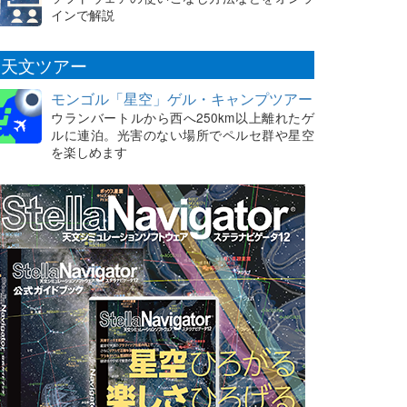
インで解説
天文ツアー
モンゴル「星空」ゲル・キャンプツアー
ウランバートルから西へ250km以上離れたゲ
ルに連泊。光害のない場所でペルセ群や星空
を楽しめます