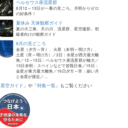
ペルセウス座流星群
8月12～13日が一番の見ごろ。月明かりゼロ
の好条件！
夏休み 天体観察ガイド
夏の大三角、天の川、流星群、星空撮影。初
級者向けの観察ガイド
8月の見どころ
金星（夕方～宵）、火星（未明～明け方）、
土星（宵～明け方）／2日：水星が西方最大離
角／12～13日：ペルセウス座流星群が極大／
13日未明：スペインなどで皆既日食／15日：
金星が東方最大離角／16日夕方～宵：細い月
と金星が接近／…
「
星空ガイド
」や「
特集一覧
」もご覧ください