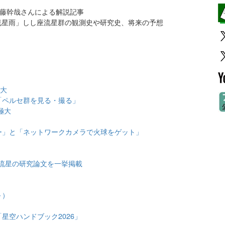
佐藤幹哉さんによる解説記事
るしし座流星雨」しし座流星群の観測史や研究史、将来の予想
極大
「ペルセ群を見る・撮る」
極大
）
ー」と「ネットワークカメラで火球をゲット」
大
流星の研究論文を一挙掲載
～）
星空ハンドブック2026」