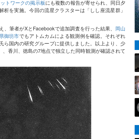
Coネットワークの掲示板
にも複数の報告が寄せられ、同日夕
解析を実施。今回の流星クラスターは「しし座流星群」
。
、筆者がXとFacebookで追加調査を行った結果、
岡山
県御坊市
でもアトムカムによる観測例を確認。それぞれ
氏ら国内の研究グループに提供しました。以上より、少
）、香川、徳島の7地点で独立した同時観測が確認されて