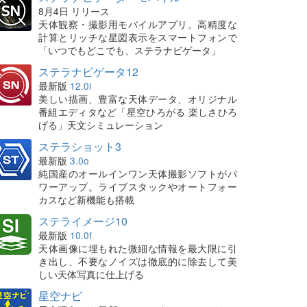
8月4日 リリース
天体観察・撮影用モバイルアプリ。高精度な
計算とリッチな星図表示をスマートフォンで
「いつでもどこでも、ステラナビゲータ」
ステラナビゲータ12
最新版
12.0i
美しい描画、豊富な天体データ、オリジナル
番組エディタなど「星空ひろがる 楽しさひろ
げる」天文シミュレーション
ステラショット3
最新版
3.0o
純国産のオールインワン天体撮影ソフトがパ
ワーアップ。ライブスタックやオートフォー
カスなど新機能も搭載
ステライメージ10
最新版
10.0f
天体画像に埋もれた微細な情報を最大限に引
き出し、不要なノイズは徹底的に除去して美
しい天体写真に仕上げる
星空ナビ