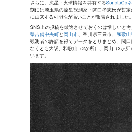
さらに、流星・火球情報を共有する
Sonota
刻には埼玉県の流星観測家・関口孝志氏が暫定
に由来する可能性が高いことが報告されました
SNS上の投稿を散逸させておくのは惜しいと考え
県吉備中央町
と
岡山市
、香川県三豊市、
和歌山
観測者の許諾を得てデータをとりまとめ、関口
なくとも大阪、和歌山（2か所）、岡山（2か所
います。