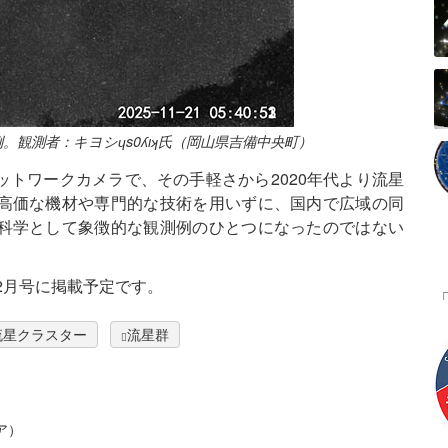
観測者：キヨシɥs0ʎıʞ氏（岡山県吉備中央町）
トワークカメラで、その手軽さから2020年代より流星
高価な機材や専門的な技術を用いずに、国内で広域の同
科学として象徴的な観測例のひとつになったのではない
2月号に掲載予定です。
流星クラスター
流星群
ア）