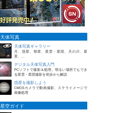
天体写真
天体写真ギャラリー
月、惑星、彗星、星雲・星団、天の川、星
景、…
デジタル天体写真入門
PCソフトで撮影＆処理。明るい場所でもでき
る星雲・星団撮影を初歩から解説
惑星を撮影しよう
CMOSカメラで動画撮影、ステライメージで
画像処理
星空ガイド