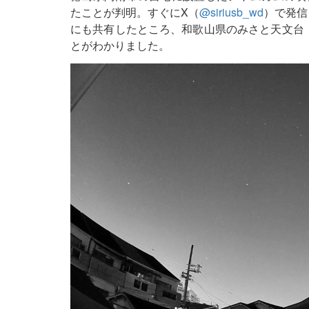
たことが判明。すぐにX（
@siriusb_wd
）で発信
にも共有したところ、和歌山県のみさと天文台
とがわかりました。