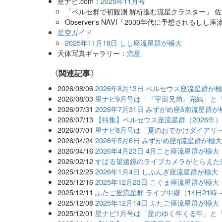
星ナビ.com：
2025年11月号
「ペルセ群で初観測 解析進む流星クラスター」 
Observer's NAVI「2030年代に予想され
星空ガイド
2025年11月18日 しし座流星群が極大
天体写真ギャラリー：
流星
関連記事
2026/08/06
2026年8月13日 ペルセウス座流星群が
2026/08/03
星ナビ9月号は「『宇宙兄弟』完結」と
2026/07/31
2026年7月31日 みずがめ座δ南流星群が
2026/07/13
【特集】ペルセウス座流星群（2026年
2026/07/01
星ナビ8月号は「夏のおでかけダイアリ
2026/04/24
2026年5月6日 みずがめ座η流星群が極
2026/04/16
2026年4月23日 4月こと座流星群が極大
2026/02/12
すばる望遠鏡のライブカメラがとらえた
2025/12/25
2026年1月4日 しぶんぎ座流星群が極大
2025/12/16
2025年12月23日 こぐま座流星群が極大
2025/12/11
ふたご座流星群 ライブ中継（14日21時
2025/12/08
2025年12月14日 ふたご座流星群が極大
2025/12/01
星ナビ1月号は「星のゆく年くる年」と「