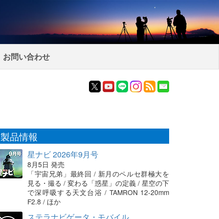
お問い合わせ
製品情報
星ナビ 2026年9月号
8月5日 発売
「宇宙兄弟」最終回 / 新月のペルセ群極大を
見る・撮る / 変わる「惑星」の定義 / 星空の下
で深呼吸する天文台浴 / TAMRON 12-20mm
F2.8 / ほか
ステラナビゲータ・モバイル