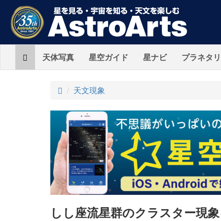
Home
天体写真
星空ガイド
星ナビ
プラネタリ
ト
天文現象
ッ
プ
しし座流星群のクラスター現象