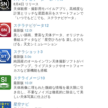
8月4日 リリース
天体観察・撮影用モバイルアプリ。高精度な
計算とリッチな星図表示をスマートフォンで
「いつでもどこでも、ステラナビゲータ」
ステラナビゲータ12
最新版
12.0i
美しい描画、豊富な天体データ、オリジナル
番組エディタなど「星空ひろがる 楽しさひろ
げる」天文シミュレーション
ステラショット3
最新版
3.0o
純国産のオールインワン天体撮影ソフトがパ
ワーアップ。ライブスタックやオートフォー
カスなど新機能も搭載
ステライメージ10
最新版
10.0f
天体画像に埋もれた微細な情報を最大限に引
き出し、不要なノイズは徹底的に除去して美
しい天体写真に仕上げる
星空ナビ