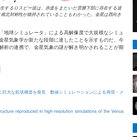
発生するロスビー波は、赤道をまたいだ雲層下部に存在する波
り南北対称性が維持されていることもわかった。金星は西向き
く
「地球シミュレータ」による高解像度で大規模なシミュ
金星気象学が新たな段階に達したことを示すものだ。今
解析の連携で、金星気象の謎が解き明かされることが期
に巨大な筋状構造を発見 数値シミュレーションによる再現・メ
tructure reproduced in high-resolution simulations of the Venus