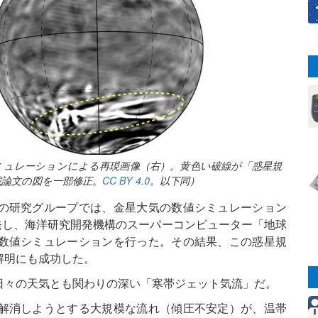
ミュレーションによる再現画像（右）。黄色い破線が「惑星規
s誌掲載論文の図を一部修正。
CC BY 4.0
。以下同）
の研究グループでは、金星大気の数値シミュレーション
を開発し、海洋研究開発機構のスーパーコンピューター「地球
数値シミュレーションを行った。その結果、この惑星規
解明にも成功した。
日々の天気とも関わりの深い「寒帯ジェット気流」だ。
解消しようとする大規模な流れ（傾圧不安定）が、温帯