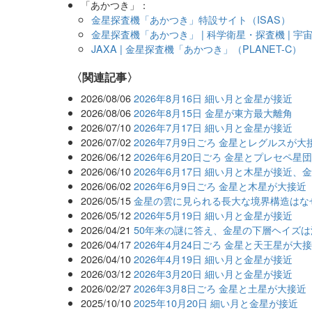
「あかつき」：
金星探査機「あかつき」特設サイト（ISAS）
金星探査機「あかつき」 | 科学衛星・探査機 | 宇
JAXA | 金星探査機「あかつき」（PLANET-C）
関連記事
2026/08/06
2026年8月16日 細い月と金星が接近
2026/08/06
2026年8月15日 金星が東方最大離角
2026/07/10
2026年7月17日 細い月と金星が接近
2026/07/02
2026年7月9日ごろ 金星とレグルスが大
2026/06/12
2026年6月20日ごろ 金星とプレセペ星
2026/06/10
2026年6月17日 細い月と木星が接近、
2026/06/02
2026年6月9日ごろ 金星と木星が大接近
2026/05/15
金星の雲に見られる長大な境界構造はな
2026/05/12
2026年5月19日 細い月と金星が接近
2026/04/21
50年来の謎に答え、金星の下層ヘイズ
2026/04/17
2026年4月24日ごろ 金星と天王星が
2026/04/10
2026年4月19日 細い月と金星が接近
2026/03/12
2026年3月20日 細い月と金星が接近
2026/02/27
2026年3月8日ごろ 金星と土星が大接近
2025/10/10
2025年10月20日 細い月と金星が接近