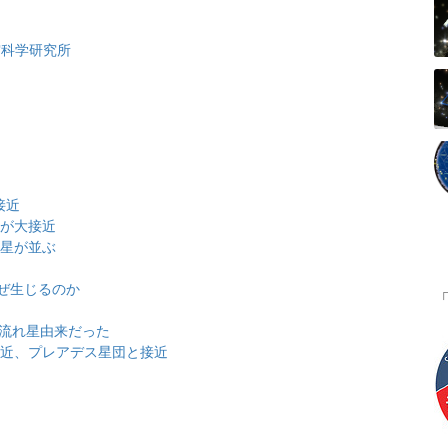
宙科学研究所
接近
団が大接近
金星が並ぶ
ぜ生じるのか
は流れ星由来だった
大接近、プレアデス星団と接近