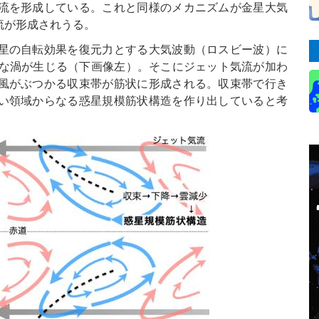
流を形成している。これと同様のメカニズムが金星大気
流が形成されうる。
星の自転効果を復元力とする大気波動（ロスビー波）に
大な渦が生じる（下画像左）。そこにジェット気流が加わ
風がぶつかる収束帯が筋状に形成される。収束帯で行き
い領域からなる惑星規模筋状構造を作り出していると考