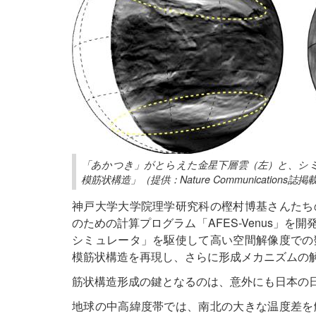
「あかつき」がとらえた金星下層雲（左）と、シ
模筋状構造」（提供：Nature Communication
神戸大学大学院理学研究科の樫村博基さんたち
のための計算プログラム「AFES-Venus」
シミュレータ」を駆使して高い空間解像度での
模筋状構造を再現し、さらに形成メカニズムの
筋状構造形成の鍵となるのは、意外にも日本の
地球の中高緯度帯では、南北の大きな温度差を