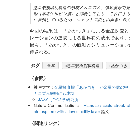
惑星規模筋状構造の形成メカニズム。低緯度帯で
動（赤道ケルビン波）と結合しており、これによ
に自転しているため、ジェット気流も西向きに吹
今回の結果は、「あかつき」による金星探査と
レーションの連携による世界初の成果であり、
後も、「あかつき」の観測とシミュレーション
待される。
タグ
金星
惑星規模筋状構造
あかつき
〈参照〉
神戸大学：
金星探査機「あかつき」が金星の雲の中
カニズム解明にも成功
JAXA 宇宙科学研究所
Nature Communications：
Planetary-scale streak s
atmosphere with a low-stability layer
論文
〈関連リンク〉