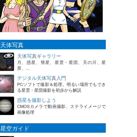
天体写真
天体写真ギャラリー
月、惑星、彗星、星雲・星団、天の川、星
景、…
デジタル天体写真入門
PCソフトで撮影＆処理。明るい場所でもでき
る星雲・星団撮影を初歩から解説
惑星を撮影しよう
CMOSカメラで動画撮影、ステライメージで
画像処理
星空ガイド