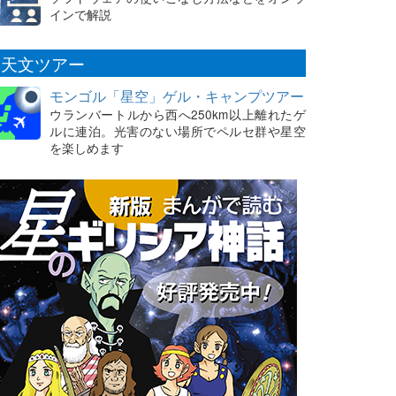
インで解説
天文ツアー
モンゴル「星空」ゲル・キャンプツアー
ウランバートルから西へ250km以上離れたゲ
ルに連泊。光害のない場所でペルセ群や星空
を楽しめます