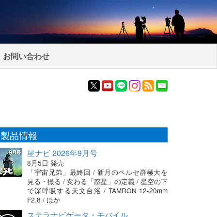
お問い合わせ
製品情報
星ナビ 2026年9月号
8月5日 発売
「宇宙兄弟」最終回 / 新月のペルセ群極大を
見る・撮る / 変わる「惑星」の定義 / 星空の下
で深呼吸する天文台浴 / TAMRON 12-20mm
F2.8 / ほか
ステラナビゲータ・モバイル