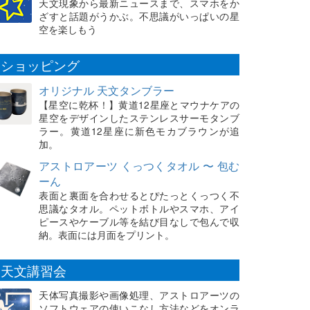
天文現象から最新ニュースまで、スマホをか
ざすと話題がうかぶ。不思議がいっぱいの星
空を楽しもう
ショッピング
オリジナル 天文タンブラー
【星空に乾杯！】黄道12星座とマウナケアの
星空をデザインしたステンレスサーモタンブ
ラー。黄道12星座に新色モカブラウンが追
加。
アストロアーツ くっつくタオル 〜 包む
ーん
表面と裏面を合わせるとぴたっとくっつく不
思議なタオル。ペットボトルやスマホ、アイ
ピースやケーブル等を結び目なしで包んで収
納。表面には月面をプリント。
天文講習会
天体写真撮影や画像処理、アストロアーツの
ソフトウェアの使いこなし方法などをオンラ