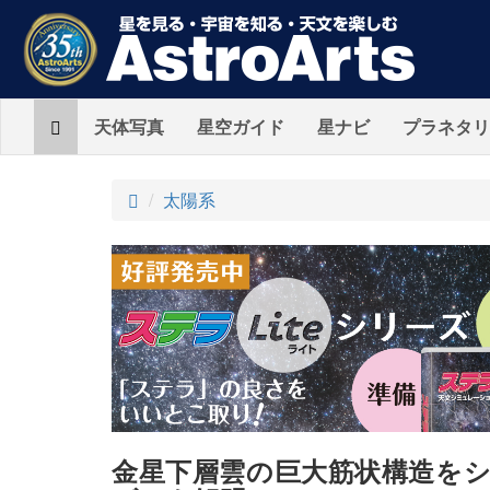
Home
天体写真
星空ガイド
星ナビ
プラネタリ
ト
太陽系
ッ
プ
金星下層雲の巨大筋状構造を