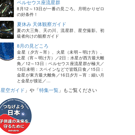
ペルセウス座流星群
8月12～13日が一番の見ごろ。月明かりゼロ
の好条件！
夏休み 天体観察ガイド
夏の大三角、天の川、流星群、星空撮影。初
級者向けの観察ガイド
8月の見どころ
金星（夕方～宵）、火星（未明～明け方）、
土星（宵～明け方）／2日：水星が西方最大離
角／12～13日：ペルセウス座流星群が極大／
13日未明：スペインなどで皆既日食／15日：
金星が東方最大離角／16日夕方～宵：細い月
と金星が接近／…
「
星空ガイド
」や「
特集一覧
」もご覧ください