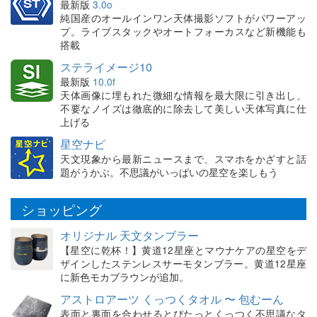
最新版
3.0o
純国産のオールインワン天体撮影ソフトがパワーアッ
プ。ライブスタックやオートフォーカスなど新機能も
搭載
ステライメージ10
最新版
10.0f
天体画像に埋もれた微細な情報を最大限に引き出し、
不要なノイズは徹底的に除去して美しい天体写真に仕
上げる
星空ナビ
天文現象から最新ニュースまで、スマホをかざすと話
題がうかぶ。不思議がいっぱいの星空を楽しもう
ショッピング
オリジナル 天文タンブラー
【星空に乾杯！】黄道12星座とマウナケアの星空をデ
ザインしたステンレスサーモタンブラー。黄道12星座
に新色モカブラウンが追加。
アストロアーツ くっつくタオル 〜 包むーん
表面と裏面を合わせるとぴたっとくっつく不思議なタ