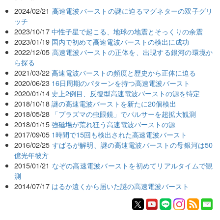
2024/02/21
高速電波バーストの謎に迫るマグネターの双子グリ
ッチ
2023/10/17
中性子星で起こる、地球の地震とそっくりの余震
2023/01/19
国内で初めて高速電波バーストの検出に成功
2022/12/05
高速電波バーストの正体を、出現する銀河の環境か
ら探る
2021/03/22
高速電波バーストの頻度と歴史から正体に迫る
2020/06/23
16日周期のパターンを持つ高速電波バースト
2020/01/14
史上2例目、反復型高速電波バーストの源を特定
2018/10/18
謎の高速電波バーストを新たに20個検出
2018/05/28
「プラズマの虫眼鏡」でパルサーを超拡大観測
2018/01/15
強磁場が荒れ狂う高速電波バーストの源
2017/09/05
1時間で15回も検出された高速電波バースト
2016/02/25
すばるが解明、謎の高速電波バーストの母銀河は50
億光年彼方
2015/01/21
なぞの高速電波バーストを初めてリアルタイムで観
測
2014/07/17
はるか遠くから届いた謎の高速電波バースト