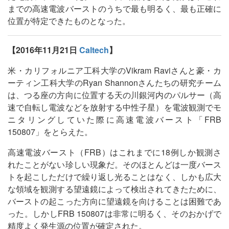
までの高速電波バーストのうちで最も明るく、最も正確に
位置が特定できたものとなった。
【2016年11月21日
Caltech
】
米・カリフォルニア工科大学のVikram Raviさんと豪・カ
ーティン工科大学のRyan Shannonさんたちの研究チーム
は、つる座の方向に位置する天の川銀河内のパルサー（高
速で自転し電波などを放射する中性子星）を電波観測でモ
ニタリングしていた際に高速電波バースト「FRB
150807」をとらえた。
高速電波バースト（FRB）はこれまでに18例しか観測さ
れたことがない珍しい現象だ。そのほとんどは一度バース
トを起こしただけで繰り返し光ることはなく、しかも広大
な領域を観測する望遠鏡によって検出されてきたために、
バーストの起こった方向に望遠鏡を向けることは困難であ
った。しかしFRB 150807は非常に明るく、そのおかげで
精度よく発生源の位置が確定された。