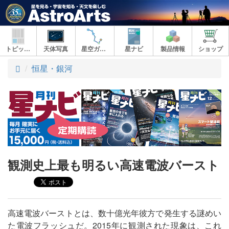
トピックス
天体写真
星空ガイド
星ナビ
製品情報
ショップ
ト
恒星・銀河
ッ
プ
観測史上最も明るい高速電波バースト
高速電波バーストとは、数十億光年彼方で発生する謎めい
た電波フラッシュだ。2015年に観測された現象は、これ