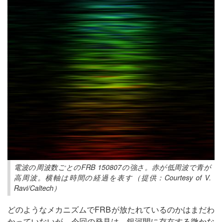
電波の周波数ごとのFRB 150807の強さ。赤が低周波で青が
高周波。横軸は時間の経過を表す（提供：Courtesy of V.
Ravi/Caltech）
どのようなメカニズムでFRBが放たれているのかはまだわ
かっていないが、今回の発見は、銀河間に存在する微かな