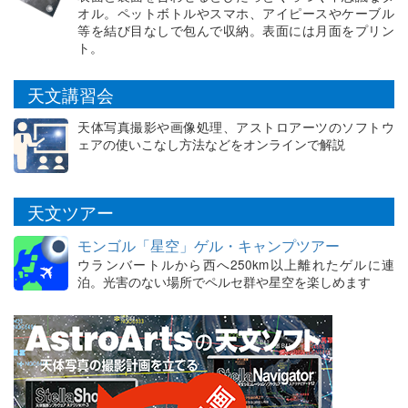
オル。ペットボトルやスマホ、アイピースやケーブル
等を結び目なしで包んで収納。表面には月面をプリン
ト。
天文講習会
天体写真撮影や画像処理、アストロアーツのソフトウ
ェアの使いこなし方法などをオンラインで解説
天文ツアー
モンゴル「星空」ゲル・キャンプツアー
ウランバートルから西へ250km以上離れたゲルに連
泊。光害のない場所でペルセ群や星空を楽しめます