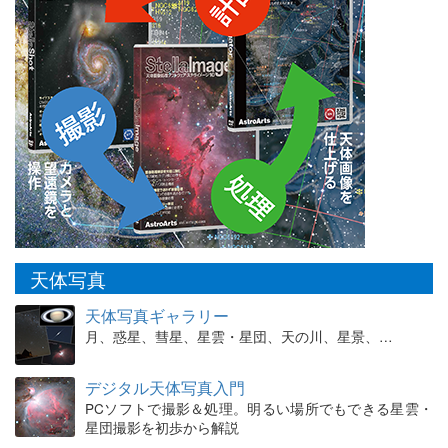
天体写真
天体写真ギャラリー
月、惑星、彗星、星雲・星団、天の川、星景、…
デジタル天体写真入門
PCソフトで撮影＆処理。明るい場所でもできる星雲・
星団撮影を初歩から解説