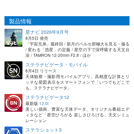
製品情報
星ナビ 2026年9月号
8月5日 発売
「宇宙兄弟」最終回 / 新月のペルセ群極大を見る・撮る
/ 変わる「惑星」の定義 / 星空の下で深呼吸する天文台
浴 / TAMRON 12-20mm F2.8 / ほか
ステラナビゲータ・モバイル
8月4日 リリース
天体観察・撮影用モバイルアプリ。高精度な計算とリ
ッチな星図表示をスマートフォンで「いつでもどこで
も、ステラナビゲータ」
ステラナビゲータ12
最新版
12.0i
美しい描画、豊富な天体データ、オリジナル番組エデ
ィタなど「星空ひろがる 楽しさひろげる」天文シミュ
レーション
ステラショット3