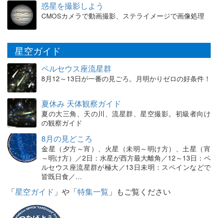
惑星を撮影しよう
CMOSカメラで動画撮影、ステライメージで画像処理
星空ガイド
ペルセウス座流星群
8月12～13日が一番の見ごろ。月明かりゼロの好条件！
夏休み 天体観察ガイド
夏の大三角、天の川、流星群、星空撮影。初級者向け
の観察ガイド
8月の見どころ
金星（夕方～宵）、火星（未明～明け方）、土星（宵
～明け方）／2日：水星が西方最大離角／12～13日：ペ
ルセウス座流星群が極大／13日未明：スペインなどで
皆既日食／…
「
星空ガイド
」や「
特集一覧
」もご覧ください