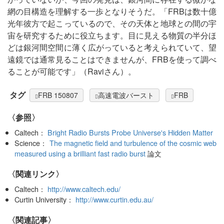
網の目構造を理解する一歩となりそうだ。「FRBは数十億
光年彼方で起こっているので、その天体と地球との間の宇
宙を研究するために役立ちます。目に見える物質の半分ほ
どは銀河間空間に薄く広がっていると考えられていて、望
遠鏡では通常見ることはできませんが、FRBを使って調べ
ることが可能です」（Raviさん）。
タグ
FRB 150807
高速電波バースト
FRB
〈参照〉
Caltech：
Bright Radio Bursts Probe Universe's Hidden Matter
Science：
The magnetic field and turbulence of the cosmic web
measured using a brilliant fast radio burst
論文
〈関連リンク〉
Caltech：
http://www.caltech.edu/
Curtin University：
http://www.curtin.edu.au/
関連記事