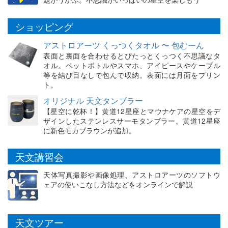
ショッピング
アストロアーツ くっつくタオル 〜 包むーん
表面と裏面を合わせるとぴたっとくっつく不思議なタ
オル。ペットボトルやスマホ、アイピースやケーブル
等を結び目なしで包んで収納。表面には月面をプリン
ト。
オリジナル 天文タンブラー
【星空に乾杯！】黄道12星座とマウナケアの星空をデ
ザインしたステンレスサーモタンブラー。黄道12星座
に新色モカブラウンが追加。
天文講習会
天体写真撮影や画像処理、アストロアーツのソフトウ
ェアの使いこなし方法などをオンラインで解説
天文ツアー