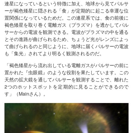
連星になっているという特徴に加え、地球から見てパルサ
ーが褐色矮星に隠される「食」が定期的に起こる幸運な位
置関係になっているためだ。この連星系では、食の前後に
褐色矮星を取り巻く電離ガス（プラズマ）を透かしてパル
サーからの電波を観測できる。電波がプラズマの中を通る
とその進路が曲げられるため、ちょうど光がレンズによっ
て曲げられるのと同じように、地球に届くパルサーの電波
も「集光」されてより明るく観測されるのだ。
「褐色矮星から流れ出している電離ガスがパルサーの前に
置かれた『虫眼鏡』のような役割を果たしています。この
天然の拡大鏡を通してパルサーを観測することで、離れた
2つのホットスポットを定期的に見ることができるので
す」（Mainさん）。