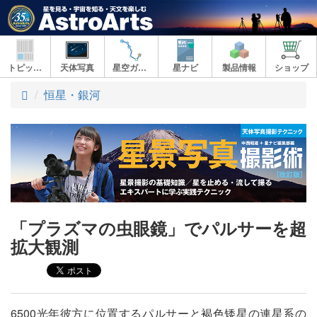
トピックス
天体写真
星空ガイド
星ナビ
製品情報
ショップ
ト
恒星・銀河
ッ
プ
「プラズマの虫眼鏡」でパルサーを超
拡大観測
6500光年彼方に位置するパルサーと褐色矮星の連星系の