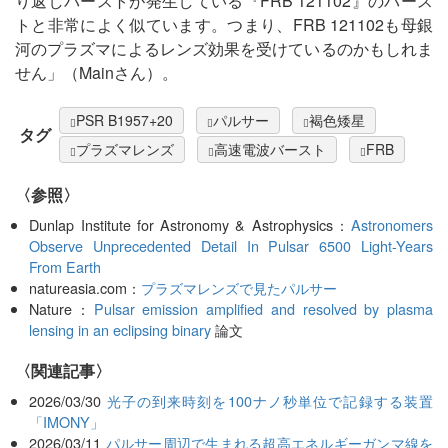
り返しバーストが発生している『FRB 121102』のバース
トと非常によく似ています。つまり、FRB 121102も母銀
河のプラズマによるレンズ効果を受けているのかもしれま
せん」（Mainさん）。
PSR B1957+20
パルサー
褐色矮星
タグ
プラズマレンズ
高速電波バースト
FRB
〈参照〉
Dunlap Institute for Astronomy & Astrophysics：
Astronomers
Observe Unprecedented Detail In Pulsar 6500 Light-Years
From Earth
natureasia.com：
プラズマレンズで見たパルサー
Nature：
Pulsar emission amplified and resolved by plasma
lensing in an eclipsing binary
論文
関連記事
2026/03/30
光子の到来時刻を100ナノ秒単位で記録する装置
「IMONY」
2026/03/11
パルサー周辺で生まれる超高エネルギーガンマ線を