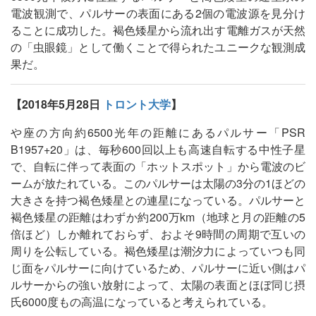
電波観測で、パルサーの表面にある2個の電波源を見分け
ることに成功した。褐色矮星から流れ出す電離ガスが天然
の「虫眼鏡」として働くことで得られたユニークな観測成
果だ。
【2018年5月28日
トロント大学
】
や座の方向約6500光年の距離にあるパルサー「PSR
B1957+20」は、毎秒600回以上も高速自転する中性子星
で、自転に伴って表面の「ホットスポット」から電波のビ
ームが放たれている。このパルサーは太陽の3分の1ほどの
大きさを持つ褐色矮星との連星になっている。パルサーと
褐色矮星の距離はわずか約200万km（地球と月の距離の5
倍ほど）しか離れておらず、およそ9時間の周期で互いの
周りを公転している。褐色矮星は潮汐力によっていつも同
じ面をパルサーに向けているため、パルサーに近い側はパ
ルサーからの強い放射によって、太陽の表面とほぼ同じ摂
氏6000度もの高温になっていると考えられている。