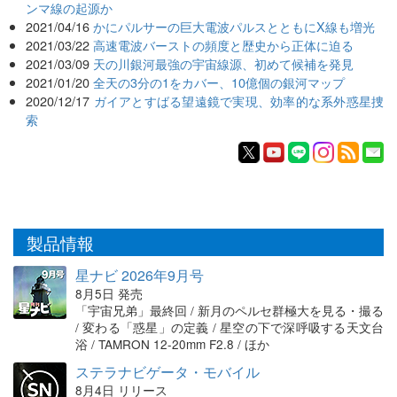
ンマ線の起源か
2021/04/16
かにパルサーの巨大電波パルスとともにX線も増光
2021/03/22
高速電波バーストの頻度と歴史から正体に迫る
2021/03/09
天の川銀河最強の宇宙線源、初めて候補を発見
2021/01/20
全天の3分の1をカバー、10億個の銀河マップ
2020/12/17
ガイアとすばる望遠鏡で実現、効率的な系外惑星捜
索
製品情報
星ナビ 2026年9月号
8月5日 発売
「宇宙兄弟」最終回 / 新月のペルセ群極大を見る・撮る
/ 変わる「惑星」の定義 / 星空の下で深呼吸する天文台
浴 / TAMRON 12-20mm F2.8 / ほか
ステラナビゲータ・モバイル
8月4日 リリース