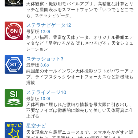
天体観察・撮影用モバイルアプリ。高精度な計算とリ
ッチな星図表示をスマートフォンで「いつでもどこで
も、ステラナビゲータ」
ステラナビゲータ12
最新版
12.0i
美しい描画、豊富な天体データ、オリジナル番組エデ
ィタなど「星空ひろがる 楽しさひろげる」天文シミュ
レーション
ステラショット3
最新版
3.0o
純国産のオールインワン天体撮影ソフトがパワーアッ
プ。ライブスタックやオートフォーカスなど新機能も
搭載
ステライメージ10
最新版
10.0f
天体画像に埋もれた微細な情報を最大限に引き出し、
不要なノイズは徹底的に除去して美しい天体写真に仕
上げる
星空ナビ
天文現象から最新ニュースまで、スマホをかざすと話
題がうかぶ。不思議がいっぱいの星空を楽しもう