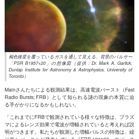
褐色矮星を覆っているガスを通して見える、背景のパルサー
「PSR B1957+20」の想像図（提供：Dr. Mark A. Garlick;
Dunlap Institute for Astronomy & Astrophysics, University of
Toronto）
Mainさんたちによる観測結果は、高速電波バースト（Fast
Radio Bursts; FRB）として知られる謎の現象の本質に迫
る手がかりになるかもしれない。
「これまでにFRBで観測されている様々な特徴は、プラズ
マによるレンズ効果で電波が増幅されていると考えれば説
明がつきます。私たちが観測した増幅パルスの特徴は、繰