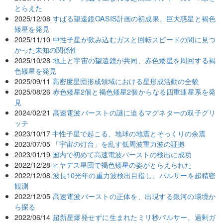
とらえた
2025/12/08
すばる望遠鏡OASIS計画の初成果、巨大惑星と褐色
矮星を発見
2025/11/10
中性子星が飲み込むガスと回転スピードの間に見つ
かった未知の関係性
2025/10/28
地上と宇宙の望遠鏡が共同、赤色矮星を周回する褐
色矮星を発見
2025/09/11
高密度星団形成領域における星形成活動の全貌
2025/08/26
赤色矮星2個と褐色矮星2個からなる四重連星系を発
見
2024/02/21
高速電波バーストの謎に迫るマグネターの双子グリ
ッチ
2023/10/17
中性子星で起こる、地球の地震とそっくりの余震
2023/07/05
「宇宙の灯台」を乱す低周波重力波の証拠
2023/01/19
国内で初めて高速電波バーストの検出に成功
2022/12/28
ヒヤデス星団で褐色矮星の姿がとらえられた
2022/12/08
波長10光年の重力波検出目指し、パルサーを超精密
観測
2022/12/05
高速電波バーストの正体を、出現する銀河の環境か
ら探る
2022/06/14
超新星爆発せずに生まれたミリ秒パルサー、過剰ガ