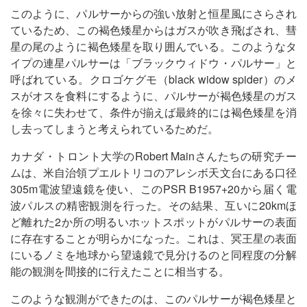
このように、パルサーからの強い放射と恒星風にさらされ
ているため、この褐色矮星からはガスが吹き飛ばされ、彗
星の尾のように褐色矮星を取り囲んでいる。このようなタ
イプの連星パルサーは「ブラックウィドウ・パルサー」と
呼ばれている。クロゴケグモ（black widow spider）のメ
スがオスを食料にするように、パルサーが褐色矮星のガス
を徐々に失わせて、条件が揃えば最終的には褐色矮星を消
し去ってしまうと考えられているためだ。
カナダ・トロント大学のRobert Mainさんたちの研究チー
ムは、米自治領プエルトリコのアレシボ天文台にある口径
305m電波望遠鏡を使い、このPSR B1957+20から届く電
波パルスの精密観測を行った。その結果、互いに20kmほ
ど離れた2か所の明るいホットスポットがパルサーの表面
に存在することが明らかになった。これは、冥王星の表面
にいるノミを地球から望遠鏡で見分けるのと同程度の分解
能の観測を間接的に行えたことに相当する。
このような観測ができたのは、このパルサーが褐色矮星と