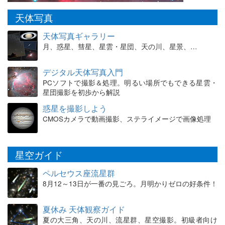
天体写真
天体写真ギャラリー
月、惑星、彗星、星雲・星団、天の川、星景、…
デジタル天体写真入門
PCソフトで撮影＆処理。明るい場所でもできる星雲・
星団撮影を初歩から解説
惑星を撮影しよう
CMOSカメラで動画撮影、ステライメージで画像処理
星空ガイド
ペルセウス座流星群
8月12～13日が一番の見ごろ。月明かりゼロの好条件！
夏休み 天体観察ガイド
夏の大三角、天の川、流星群、星空撮影。初級者向け