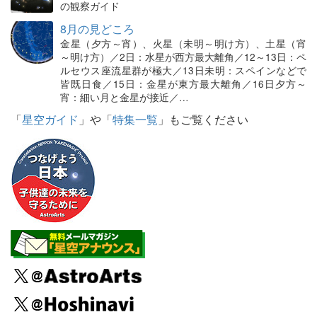
の観察ガイド
8月の見どころ
金星（夕方～宵）、火星（未明～明け方）、土星（宵
～明け方）／2日：水星が西方最大離角／12～13日：ペ
ルセウス座流星群が極大／13日未明：スペインなどで
皆既日食／15日：金星が東方最大離角／16日夕方～
宵：細い月と金星が接近／…
「
星空ガイド
」や「
特集一覧
」もご覧ください