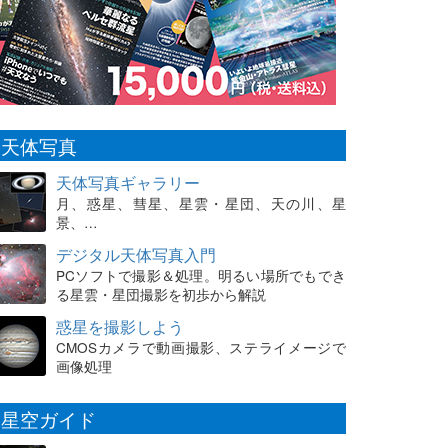
天体写真
天体写真ギャラリー
月、惑星、彗星、星雲・星団、天の川、星
景、…
デジタル天体写真入門
PCソフトで撮影＆処理。明るい場所でもでき
る星雲・星団撮影を初歩から解説
惑星を撮影しよう
CMOSカメラで動画撮影、ステライメージで
画像処理
星空ガイド