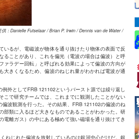
elaar / Brian P. Irwin / Dennis van de Water /
ているが、電磁波が物体を通り抜けたり物体の表面で反
なることがあり、これを偏光（電波の場合は偏波）と呼
ファラデー回転」と呼ばれる効果によって偏波の方向が
も大きくなるため、偏波のねじれ量がわかれば電波が通
外としてFRB 121102というバースト源では繰り返し
そこで研究チームでは、これまでに観測したことがない
波観測を行った。その結果、FRB 121102の偏波のね
の部類に入るほど大きなものであることがわかった。研
の電離ガス）の中にある極めて強い磁場を通り抜けてき
い大きくねじれた偏波を放射しているのは銀河中心だけだ。銀