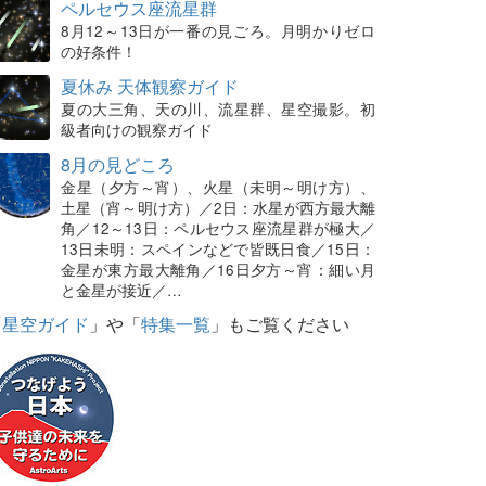
ペルセウス座流星群
8月12～13日が一番の見ごろ。月明かりゼロ
の好条件！
夏休み 天体観察ガイド
夏の大三角、天の川、流星群、星空撮影。初
級者向けの観察ガイド
8月の見どころ
金星（夕方～宵）、火星（未明～明け方）、
土星（宵～明け方）／2日：水星が西方最大離
角／12～13日：ペルセウス座流星群が極大／
13日未明：スペインなどで皆既日食／15日：
金星が東方最大離角／16日夕方～宵：細い月
と金星が接近／…
「
星空ガイド
」や「
特集一覧
」もご覧ください