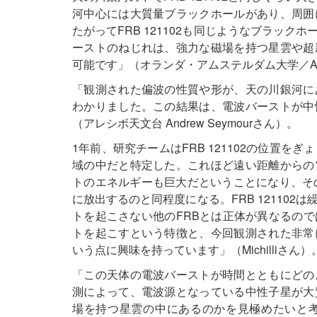
河中心には大質量ブラックホールがあり、周囲
たがってFRB 121102も同じようなブラッ
ーストのねじれは、強力な磁場を持つ星雲や超
可能です」（オランダ・アムステルダム大学／ASTRON 
「観測された偏波の性質や形が、天の川銀河に
わかりました。この結果は、電波バーストが中
（アレシボ天文台 Andrew Seymourさん）。
1年前、研究チームはFRB 121102の位置
域の中だと特定した。これほど遠い距離からの
トのエネルギーも巨大だということになり、そ
に放出するのと同程度になる。FRB 12110
トを起こさない他のFRBとは正体が異なるの
トを起こすという特徴と、今回観測された非常
いう点に興味を持っています」（Michilliさん）
「この天体の電波バーストが時間とともにどの
測によって、電波源となっている中性子星が大
場を持つ星雲の中にあるのかを見極めたいと考えて