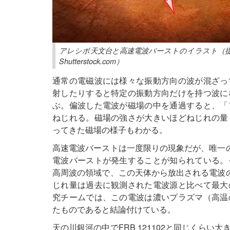
アレシボ天文台と高速電波バーストのイラスト（提供：Danielle Futs
Shutterstock.com）
通常の電磁波には様々な振動方向の波が混ざっ
射したりすると特定の振動方向だけを持つ波に
ぶ。偏波した電波が磁場の中を通過すると、「
ねじれる。磁場の強さが大きいほどねじれの量
ってきた磁場の様子もわかる。
高速電波バーストは一度限りの現象だが、唯一の例
電波バーストが発生することが知られている。
高周波の領域で、この天体から放出される電波の偏
じれ量は過去に観測された電波源と比べて最大
究チームでは、この電波は濃いプラズマ（高温
たものであると結論付けている。
天の川銀河の中でFRB 121102と同じくら