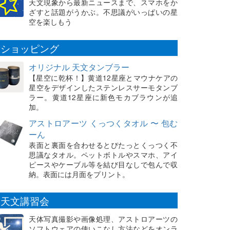
天文現象から最新ニュースまで、スマホをか
ざすと話題がうかぶ。不思議がいっぱいの星
空を楽しもう
ショッピング
オリジナル 天文タンブラー
【星空に乾杯！】黄道12星座とマウナケアの
星空をデザインしたステンレスサーモタンブ
ラー。黄道12星座に新色モカブラウンが追
加。
アストロアーツ くっつくタオル 〜 包む
ーん
表面と裏面を合わせるとぴたっとくっつく不
思議なタオル。ペットボトルやスマホ、アイ
ピースやケーブル等を結び目なしで包んで収
納。表面には月面をプリント。
天文講習会
天体写真撮影や画像処理、アストロアーツの
ソフトウェアの使いこなし方法などをオンラ