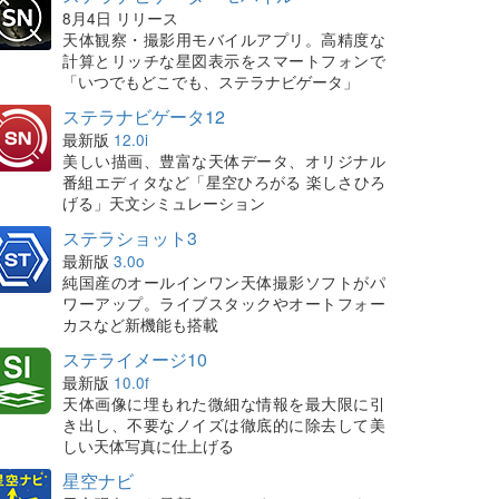
8月4日 リリース
天体観察・撮影用モバイルアプリ。高精度な
計算とリッチな星図表示をスマートフォンで
「いつでもどこでも、ステラナビゲータ」
ステラナビゲータ12
最新版
12.0i
美しい描画、豊富な天体データ、オリジナル
番組エディタなど「星空ひろがる 楽しさひろ
げる」天文シミュレーション
ステラショット3
最新版
3.0o
純国産のオールインワン天体撮影ソフトがパ
ワーアップ。ライブスタックやオートフォー
カスなど新機能も搭載
ステライメージ10
最新版
10.0f
天体画像に埋もれた微細な情報を最大限に引
き出し、不要なノイズは徹底的に除去して美
しい天体写真に仕上げる
星空ナビ