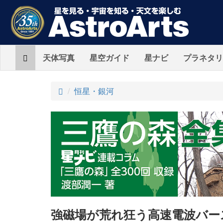
Home
天体写真
星空ガイド
星ナビ
プラネタリ
ト
恒星・銀河
ッ
プ
強磁場が荒れ狂う高速電波バー