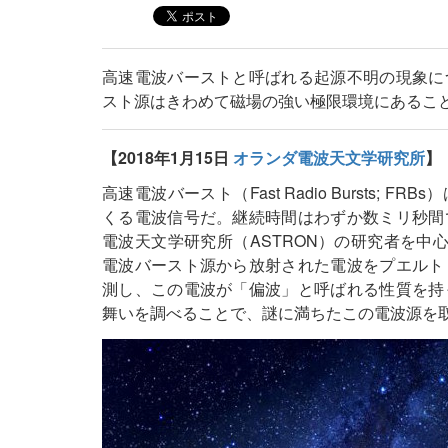
高速電波バーストと呼ばれる起源不明の現象に
スト源はきわめて磁場の強い極限環境にあるこ
【2018年1月15日
オランダ電波天文学研究所
】
高速電波バースト（Fast Radio Bursts
くる電波信号だ。継続時間はわずか数ミリ秒間
電波天文学研究所（ASTRON）の研究者を中心
電波バースト源から放射された電波をプエルト
測し、この電波が「偏波」と呼ばれる性質を持
舞いを調べることで、謎に満ちたこの電波源を