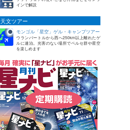
インで解説
天文ツアー
モンゴル「星空」ゲル・キャンプツアー
ウランバートルから西へ250km以上離れたゲ
ルに連泊。光害のない場所でペルセ群や星空
を楽しめます