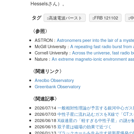
Hesselsさん）。
タグ
高速電波バースト
FRB 121102
〈参照〉
ASTRON：
Astronomers peer into the lair of a myst
McGill University：
A repeating fast radio burst fro
Cornell University：
Across the universe, fast radio b
Nature：
An extreme magneto-ionic environment asso
〈関連リンク〉
Arecibo Observatory
Greenbank Observatory
関連記事
2026/07/14
一般相対性理論が予言する銀河中心ガス
2026/07/03
中性子星に流れ込むガスをX線で「CTス
2026/06/18
X線連星の「軽すぎる中性子星」の謎が
2026/06/15
双子星は磁場の効果で近づく
2026/01/13
ブラックホールを生み出す超新星爆発の