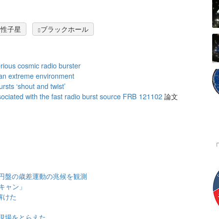
中性子星
ブラックホール
erious cosmic radio burster
m an extreme environment
ursts ‘shout and twist’
ciated with the fast radio burst source FRB 121102
論文
円盤の歳差運動の兆候を観測
キャン」
解けた
現場をとらえた