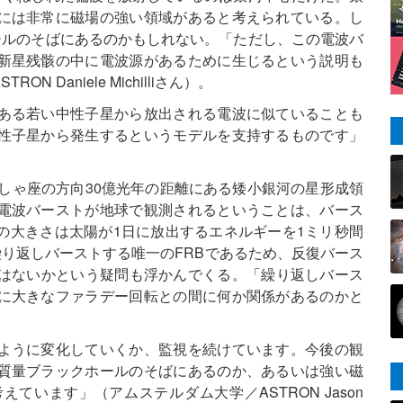
には非常に磁場の強い領域があると考えられている。し
クホールのそばにあるのかもしれない。「ただし、この電波バ
新星残骸の中に電波源があるために生じるという説明も
Daniele Michilliさん）。
ある若い中性子星から放出される電波に似ていることも
性子星から発生するというモデルを支持するものです」
をぎょしゃ座の方向30億光年の距離にある矮小銀河の星形成領
電波バーストが地球で観測されるということは、バース
の大きさは太陽が1日に放出するエネルギーを1ミリ秒間
2は繰り返しバーストする唯一のFRBであるため、反復バース
ではないかという疑問も浮かんでくる。「繰り返しバース
に大きなファラデー回転との間に何か関係があるのかと
。
ように変化していくか、監視を続けています。今後の観
質量ブラックホールのそばにあるのか、あるいは強い磁
います」（アムステルダム大学／ASTRON Jason