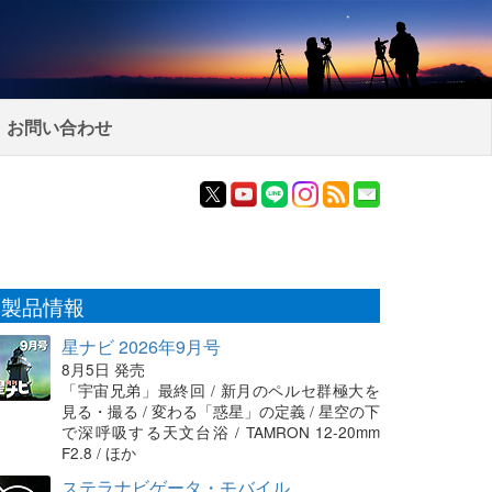
お問い合わせ
製品情報
星ナビ 2026年9月号
8月5日 発売
「宇宙兄弟」最終回 / 新月のペルセ群極大を
見る・撮る / 変わる「惑星」の定義 / 星空の下
で深呼吸する天文台浴 / TAMRON 12-20mm
F2.8 / ほか
ステラナビゲータ・モバイル