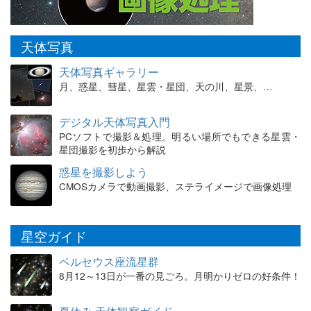
天体写真
天体写真ギャラリー
月、惑星、彗星、星雲・星団、天の川、星景、…
デジタル天体写真入門
PCソフトで撮影＆処理。明るい場所でもできる星雲・
星団撮影を初歩から解説
惑星を撮影しよう
CMOSカメラで動画撮影、ステライメージで画像処理
星空ガイド
ペルセウス座流星群
8月12～13日が一番の見ごろ。月明かりゼロの好条件！