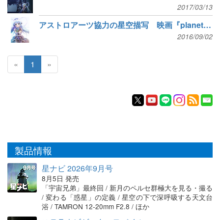
2017/03/13
アストロアーツ協力の星空描写 映画『planetarian』公開
2016/09/02
«
1
»
製品情報
星ナビ 2026年9月号
8月5日 発売
「宇宙兄弟」最終回 / 新月のペルセ群極大を見る・撮る
/ 変わる「惑星」の定義 / 星空の下で深呼吸する天文台
浴 / TAMRON 12-20mm F2.8 / ほか