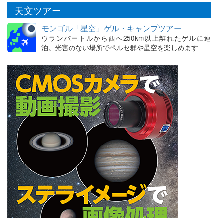
天文ツアー
モンゴル「星空」ゲル・キャンプツアー
ウランバートルから西へ250km以上離れたゲルに連
泊。光害のない場所でペルセ群や星空を楽しめます