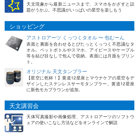
天文現象から最新ニュースまで、スマホをかざすと話
題がうかぶ。不思議がいっぱいの星空を楽しもう
ショッピング
アストロアーツ くっつくタオル 〜 包むーん
表面と裏面を合わせるとぴたっとくっつく不思議なタ
オル。ペットボトルやスマホ、アイピースやケーブル
等を結び目なしで包んで収納。表面には月面をプリン
ト。
オリジナル 天文タンブラー
【星空に乾杯！】黄道12星座とマウナケアの星空をデ
ザインしたステンレスサーモタンブラー。黄道12星座
に新色モカブラウンが追加。
天文講習会
天体写真撮影や画像処理、アストロアーツのソフトウ
ェアの使いこなし方法などをオンラインで解説