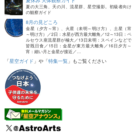
夏休み 天体観察ガイド
夏の大三角、天の川、流星群、星空撮影。初級者向け
の観察ガイド
8月の見どころ
金星（夕方～宵）、火星（未明～明け方）、土星（宵
～明け方）／2日：水星が西方最大離角／12～13日：ペ
ルセウス座流星群が極大／13日未明：スペインなどで
皆既日食／15日：金星が東方最大離角／16日夕方～
宵：細い月と金星が接近／…
「
星空ガイド
」や「
特集一覧
」もご覧ください