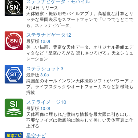
ステラナビゲータ・モバイル
8月4日 リリース
天体観察・撮影用モバイルアプリ。高精度な計算とリ
ッチな星図表示をスマートフォンで「いつでもどこで
も、ステラナビゲータ」
ステラナビゲータ12
最新版
12.0i
美しい描画、豊富な天体データ、オリジナル番組エデ
ィタなど「星空ひろがる 楽しさひろげる」天文シミュ
レーション
ステラショット3
最新版
3.0o
純国産のオールインワン天体撮影ソフトがパワーアッ
プ。ライブスタックやオートフォーカスなど新機能も
搭載
ステライメージ10
最新版
10.0f
天体画像に埋もれた微細な情報を最大限に引き出し、
不要なノイズは徹底的に除去して美しい天体写真に仕
上げる
星空ナビ