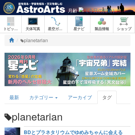
月齢
トピックス
天体写真
星空ガイド
星ナビ
製品情報
ショップ
ト
planetarian
ッ
プ
AstroArts
最新
カテゴリー
アーカイブ
タグ
Topics
planetarian
BDとプラネタリウムでゆめみちゃんに会える