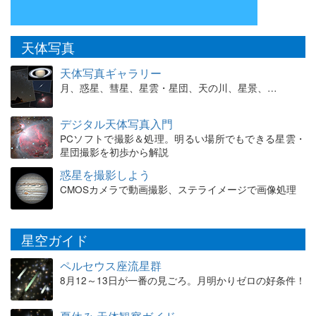
天体写真
天体写真ギャラリー
月、惑星、彗星、星雲・星団、天の川、星景、…
デジタル天体写真入門
PCソフトで撮影＆処理。明るい場所でもできる星雲・
星団撮影を初歩から解説
惑星を撮影しよう
CMOSカメラで動画撮影、ステライメージで画像処理
星空ガイド
ペルセウス座流星群
8月12～13日が一番の見ごろ。月明かりゼロの好条件！