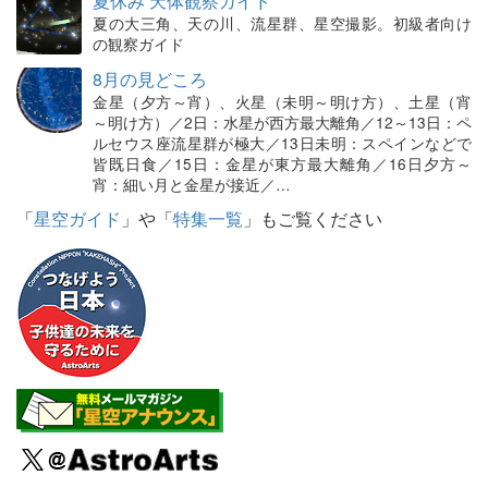
夏休み 天体観察ガイド
夏の大三角、天の川、流星群、星空撮影。初級者向け
の観察ガイド
8月の見どころ
金星（夕方～宵）、火星（未明～明け方）、土星（宵
～明け方）／2日：水星が西方最大離角／12～13日：ペ
ルセウス座流星群が極大／13日未明：スペインなどで
皆既日食／15日：金星が東方最大離角／16日夕方～
宵：細い月と金星が接近／…
「
星空ガイド
」や「
特集一覧
」もご覧ください