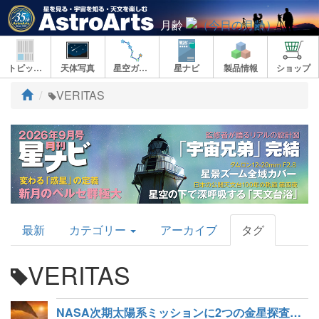
月齢
トピックス
天体写真
星空ガイド
星ナビ
製品情報
ショップ
ト
VERITAS
ッ
プ
AstroArts
最新
カテゴリー
アーカイブ
タグ
Topics
VERITAS
NASA次期太陽系ミッションに2つの金星探査を選定