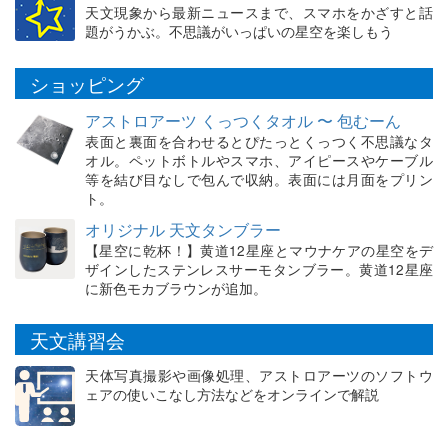
天文現象から最新ニュースまで、スマホをかざすと話
題がうかぶ。不思議がいっぱいの星空を楽しもう
ショッピング
アストロアーツ くっつくタオル 〜 包むーん
表面と裏面を合わせるとぴたっとくっつく不思議なタ
オル。ペットボトルやスマホ、アイピースやケーブル
等を結び目なしで包んで収納。表面には月面をプリン
ト。
オリジナル 天文タンブラー
【星空に乾杯！】黄道12星座とマウナケアの星空をデ
ザインしたステンレスサーモタンブラー。黄道12星座
に新色モカブラウンが追加。
天文講習会
天体写真撮影や画像処理、アストロアーツのソフトウ
ェアの使いこなし方法などをオンラインで解説