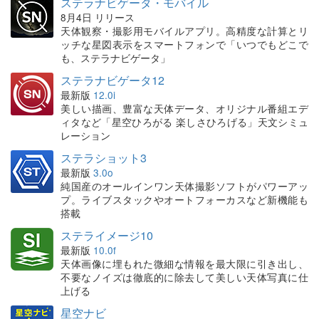
ステラナビゲータ・モバイル
8月4日 リリース
天体観察・撮影用モバイルアプリ。高精度な計算とリ
ッチな星図表示をスマートフォンで「いつでもどこで
も、ステラナビゲータ」
ステラナビゲータ12
最新版
12.0i
美しい描画、豊富な天体データ、オリジナル番組エデ
ィタなど「星空ひろがる 楽しさひろげる」天文シミュ
レーション
ステラショット3
最新版
3.0o
純国産のオールインワン天体撮影ソフトがパワーアッ
プ。ライブスタックやオートフォーカスなど新機能も
搭載
ステライメージ10
最新版
10.0f
天体画像に埋もれた微細な情報を最大限に引き出し、
不要なノイズは徹底的に除去して美しい天体写真に仕
上げる
星空ナビ