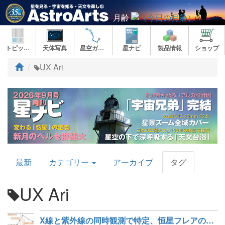
月齢
トピックス
天体写真
星空ガイド
星ナビ
製品情報
ショップ
ト
UX Ari
ッ
プ
AstroArts
最新
カテゴリー
アーカイブ
タグ
Topics
UX Ari
X線と紫外線の同時観測で特定、恒星フレアの鉄Kα輝線の起源は光電離