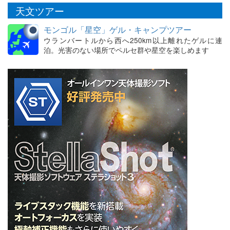
天文ツアー
モンゴル「星空」ゲル・キャンプツアー
ウランバートルから西へ250km以上離れたゲルに連
泊。光害のない場所でペルセ群や星空を楽しめます