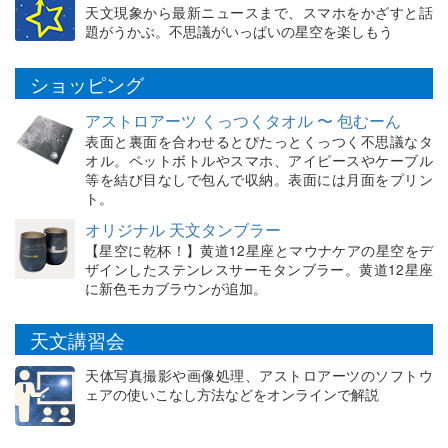
天文現象から最新ニュースまで、スマホをかざすと話
題がうかぶ。不思議がいっぱいの星空を楽しもう
ショッピング
アストロアーツ くっつくタオル 〜 包むーん
表面と裏面を合わせるとぴたっとくっつく不思議なタ
オル。ペットボトルやスマホ、アイピースやケーブル
等を結び目なしで包んで収納。表面には月面をプリン
ト。
オリジナル 天文タンブラー
【星空に乾杯！】黄道12星座とマウナケアの星空をデ
ザインしたステンレスサーモタンブラー。黄道12星座
に新色モカブラウンが追加。
天文講習会
天体写真撮影や画像処理、アストロアーツのソフトウ
ェアの使いこなし方法などをオンラインで解説