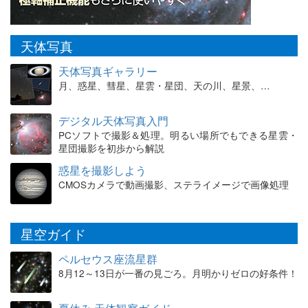
天体写真
天体写真ギャラリー
月、惑星、彗星、星雲・星団、天の川、星景、…
デジタル天体写真入門
PCソフトで撮影＆処理。明るい場所でもできる星雲・
星団撮影を初歩から解説
惑星を撮影しよう
CMOSカメラで動画撮影、ステライメージで画像処理
星空ガイド
ペルセウス座流星群
8月12～13日が一番の見ごろ。月明かりゼロの好条件！