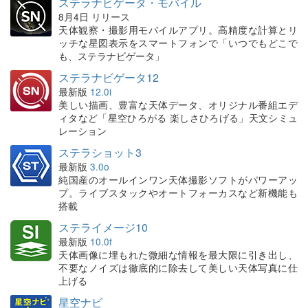
ステラナビゲータ・モバイル
8月4日 リリース
天体観察・撮影用モバイルアプリ。高精度な計算とリ
ッチな星図表示をスマートフォンで「いつでもどこで
も、ステラナビゲータ」
ステラナビゲータ12
最新版
12.0i
美しい描画、豊富な天体データ、オリジナル番組エデ
ィタなど「星空ひろがる 楽しさひろげる」天文シミュ
レーション
ステラショット3
最新版
3.0o
純国産のオールインワン天体撮影ソフトがパワーアッ
プ。ライブスタックやオートフォーカスなど新機能も
搭載
ステライメージ10
最新版
10.0f
天体画像に埋もれた微細な情報を最大限に引き出し、
不要なノイズは徹底的に除去して美しい天体写真に仕
上げる
星空ナビ