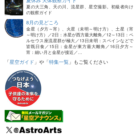
夏休み 天体観察ガイド
夏の大三角、天の川、流星群、星空撮影。初級者向け
の観察ガイド
8月の見どころ
金星（夕方～宵）、火星（未明～明け方）、土星（宵
～明け方）／2日：水星が西方最大離角／12～13日：ペ
ルセウス座流星群が極大／13日未明：スペインなどで
皆既日食／15日：金星が東方最大離角／16日夕方～
宵：細い月と金星が接近／…
「
星空ガイド
」や「
特集一覧
」もご覧ください