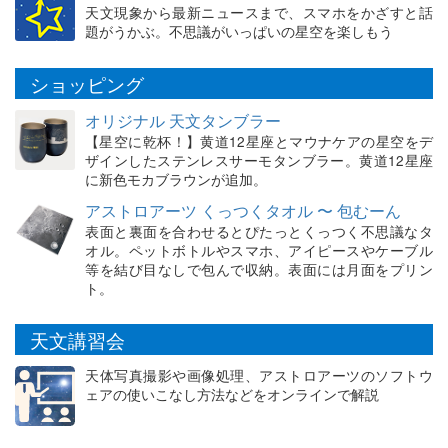
天文現象から最新ニュースまで、スマホをかざすと話
題がうかぶ。不思議がいっぱいの星空を楽しもう
ショッピング
オリジナル 天文タンブラー
【星空に乾杯！】黄道12星座とマウナケアの星空をデ
ザインしたステンレスサーモタンブラー。黄道12星座
に新色モカブラウンが追加。
アストロアーツ くっつくタオル 〜 包むーん
表面と裏面を合わせるとぴたっとくっつく不思議なタ
オル。ペットボトルやスマホ、アイピースやケーブル
等を結び目なしで包んで収納。表面には月面をプリン
ト。
天文講習会
天体写真撮影や画像処理、アストロアーツのソフトウ
ェアの使いこなし方法などをオンラインで解説