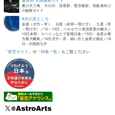
夏休み 天体観察ガイド
夏の大三角、天の川、流星群、星空撮影。初級者向け
の観察ガイド
8月の見どころ
金星（夕方～宵）、火星（未明～明け方）、土星（宵
～明け方）／12～13日：ペルセウス座流星群が極大／
13日未明：スペインなどで皆既日食／15日：金星が東
方最大離角／16日夕方～宵：細い月と金星が接近／19
日：伝統的七夕
「
星空ガイド
」や「
特集一覧
」もご覧ください