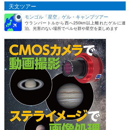
天文ツアー
モンゴル「星空」ゲル・キャンプツアー
ウランバートルから西へ250km以上離れたゲルに連
泊。光害のない場所でペルセ群や星空を楽しめます