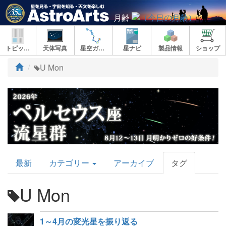
月齢
トピックス
天体写真
星空ガイド
星ナビ
製品情報
ショップ
ト
U Mon
ッ
プ
AstroArts
最新
カテゴリー
アーカイブ
タグ
Topics
U Mon
1～4月の変光星を振り返る