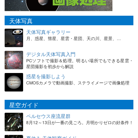
天体写真
天体写真ギャラリー
月、惑星、彗星、星雲・星団、天の川、星景、…
デジタル天体写真入門
PCソフトで撮影＆処理。明るい場所でもできる星雲・
星団撮影を初歩から解説
惑星を撮影しよう
CMOSカメラで動画撮影、ステライメージで画像処理
星空ガイド
ペルセウス座流星群
8月12～13日が一番の見ごろ。月明かりゼロの好条件！