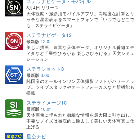
ステラナビゲータ・モバイル
8月4日 リリース
天体観察・撮影用モバイルアプリ。高精度な計算とリ
ッチな星図表示をスマートフォンで「いつでもどこで
も、ステラナビゲータ」
ステラナビゲータ12
最新版
12.0i
美しい描画、豊富な天体データ、オリジナル番組エデ
ィタなど「星空ひろがる 楽しさひろげる」天文シミュ
レーション
ステラショット3
最新版
3.0o
純国産のオールインワン天体撮影ソフトがパワーアッ
プ。ライブスタックやオートフォーカスなど新機能も
搭載
ステライメージ10
最新版
10.0f
天体画像に埋もれた微細な情報を最大限に引き出し、
不要なノイズは徹底的に除去して美しい天体写真に仕
上げる
星空ナビ