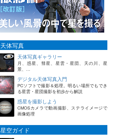
天体写真
天体写真ギャラリー
月、惑星、彗星、星雲・星団、天の川、星
景、…
デジタル天体写真入門
PCソフトで撮影＆処理。明るい場所でもでき
る星雲・星団撮影を初歩から解説
惑星を撮影しよう
CMOSカメラで動画撮影、ステライメージで
画像処理
星空ガイド