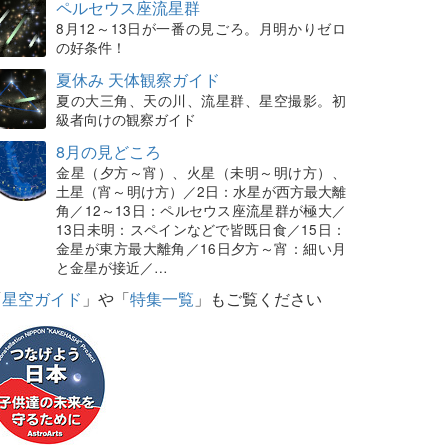
ペルセウス座流星群
8月12～13日が一番の見ごろ。月明かりゼロ
の好条件！
夏休み 天体観察ガイド
夏の大三角、天の川、流星群、星空撮影。初
級者向けの観察ガイド
8月の見どころ
金星（夕方～宵）、火星（未明～明け方）、
土星（宵～明け方）／2日：水星が西方最大離
角／12～13日：ペルセウス座流星群が極大／
13日未明：スペインなどで皆既日食／15日：
金星が東方最大離角／16日夕方～宵：細い月
と金星が接近／…
「
星空ガイド
」や「
特集一覧
」もご覧ください