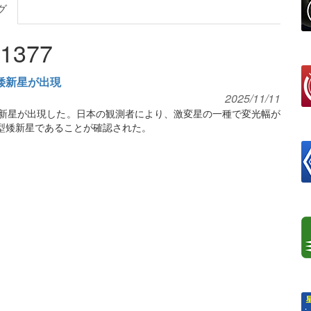
グ
51377
型矮新星が出現
2025/11/11
の矮新星が出現した。日本の観測者により、激変星の一種で変光幅が
型矮新星であることが確認された。