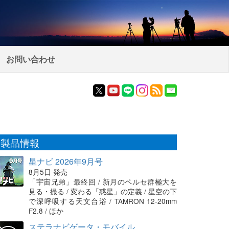
お問い合わせ
製品情報
星ナビ 2026年9月号
8月5日 発売
「宇宙兄弟」最終回 / 新月のペルセ群極大を
見る・撮る / 変わる「惑星」の定義 / 星空の下
で深呼吸する天文台浴 / TAMRON 12-20mm
F2.8 / ほか
ステラナビゲータ・モバイル