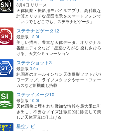
8月4日 リリース
天体観察・撮影用モバイルアプリ。高精度な
計算とリッチな星図表示をスマートフォンで
「いつでもどこでも、ステラナビゲータ」
ステラナビゲータ12
最新版
12.0i
美しい描画、豊富な天体データ、オリジナル
番組エディタなど「星空ひろがる 楽しさひろ
げる」天文シミュレーション
ステラショット3
最新版
3.0o
純国産のオールインワン天体撮影ソフトがパ
ワーアップ。ライブスタックやオートフォー
カスなど新機能も搭載
ステライメージ10
最新版
10.0f
天体画像に埋もれた微細な情報を最大限に引
き出し、不要なノイズは徹底的に除去して美
しい天体写真に仕上げる
星空ナビ