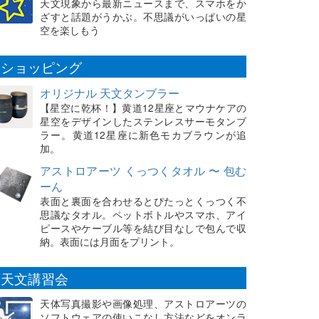
天文現象から最新ニュースまで、スマホをか
ざすと話題がうかぶ。不思議がいっぱいの星
空を楽しもう
ショッピング
オリジナル 天文タンブラー
【星空に乾杯！】黄道12星座とマウナケアの
星空をデザインしたステンレスサーモタンブ
ラー。黄道12星座に新色モカブラウンが追
加。
アストロアーツ くっつくタオル 〜 包む
ーん
表面と裏面を合わせるとぴたっとくっつく不
思議なタオル。ペットボトルやスマホ、アイ
ピースやケーブル等を結び目なしで包んで収
納。表面には月面をプリント。
天文講習会
天体写真撮影や画像処理、アストロアーツの
ソフトウェアの使いこなし方法などをオンラ