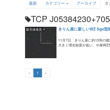
最新
カテゴリー
アーカイブ
タ
Topics
TCP J05384230+70
きりん座に新しいWZ Sge
新天体発見
11月7日、きりん座に約13等
大きく増光頻度が低い、や座WZ
«
1
»