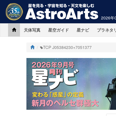
2026年
Home
天体写真
星空ガイド
星ナビ
プラネタ
ト
TCP J05384230+7051377
ッ
プ
AstroArts