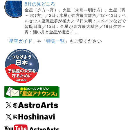
8月の見どころ
金星（夕方～宵）、火星（未明～明け方）、土星（宵
～明け方）／2日：水星が西方最大離角／12～13日：ペ
ルセウス座流星群が極大／13日未明：スペインなどで
皆既日食／15日：金星が東方最大離角／16日夕方～
宵：細い月と金星が接近／…
「
星空ガイド
」や「
特集一覧
」もご覧ください