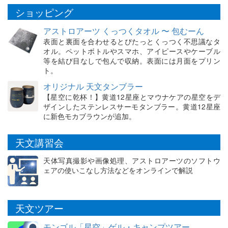
ショッピング
アストロアーツ くっつくタオル 〜 包むーん
表面と裏面を合わせるとぴたっとくっつく不思議なタ
オル。ペットボトルやスマホ、アイピースやケーブル
等を結び目なしで包んで収納。表面には月面をプリン
ト。
オリジナル 天文タンブラー
【星空に乾杯！】黄道12星座とマウナケアの星空をデ
ザインしたステンレスサーモタンブラー。黄道12星座
に新色モカブラウンが追加。
天文講習会
天体写真撮影や画像処理、アストロアーツのソフトウ
ェアの使いこなし方法などをオンラインで解説
天文ツアー
モンゴル「星空」ゲル・キャンプツアー