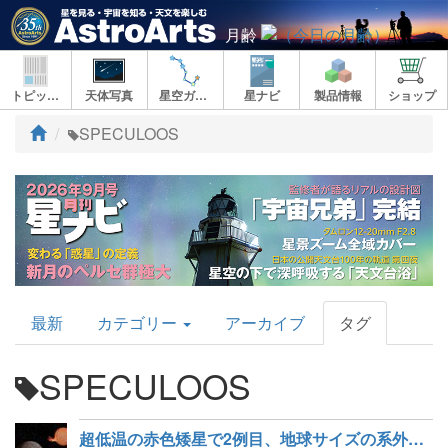
月齢
トピックス
天体写真
星空ガイド
星ナビ
製品情報
ショップ
ト
SPECULOOS
ッ
プ
AstroArts
最新
カテゴリー
アーカイブ
タグ
Topics
SPECULOOS
超低温の赤色矮星で2例目、地球サイズの系外惑星を発見