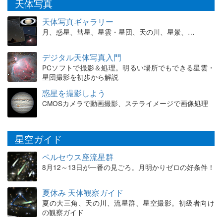
天体写真
天体写真ギャラリー
月、惑星、彗星、星雲・星団、天の川、星景、…
デジタル天体写真入門
PCソフトで撮影＆処理。明るい場所でもできる星雲・
星団撮影を初歩から解説
惑星を撮影しよう
CMOSカメラで動画撮影、ステライメージで画像処理
星空ガイド
ペルセウス座流星群
8月12～13日が一番の見ごろ。月明かりゼロの好条件！
夏休み 天体観察ガイド
夏の大三角、天の川、流星群、星空撮影。初級者向け
の観察ガイド