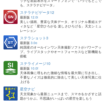
ッチな星図表示をスマートフォンで「いつでもどこで
も、ステラナビゲータ」
ステラナビゲータ12
最新版
12.0i
美しい描画、豊富な天体データ、オリジナル番組エデ
ィタなど「星空ひろがる 楽しさひろげる」天文シミュ
レーション
ステラショット3
最新版
3.0o
純国産のオールインワン天体撮影ソフトがパワーアッ
プ。ライブスタックやオートフォーカスなど新機能も
搭載
ステライメージ10
最新版
10.0f
天体画像に埋もれた微細な情報を最大限に引き出し、
不要なノイズは徹底的に除去して美しい天体写真に仕
上げる
星空ナビ
天文現象から最新ニュースまで、スマホをかざすと話
題がうかぶ。不思議がいっぱいの星空を楽しもう