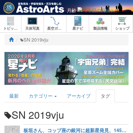
月齢
トピックス
天体写真
星空ガイド
星ナビ
製品情報
ショップ
ト
SN 2019vju
ッ
プ
AstroArts
最新
カテゴリー
アーカイブ
タグ
Topics
SN 2019vju
板垣さん、コップ座の銀河に超新星発見、145個目