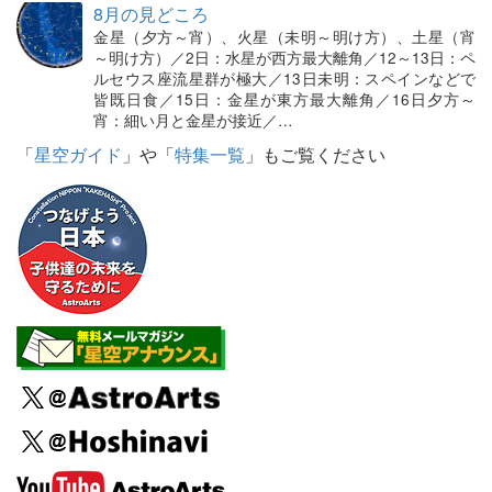
8月の見どころ
金星（夕方～宵）、火星（未明～明け方）、土星（宵
～明け方）／2日：水星が西方最大離角／12～13日：ペ
ルセウス座流星群が極大／13日未明：スペインなどで
皆既日食／15日：金星が東方最大離角／16日夕方～
宵：細い月と金星が接近／…
「
星空ガイド
」や「
特集一覧
」もご覧ください