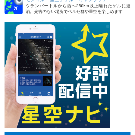
ウランバートルから西へ250km以上離れたゲルに連
泊。光害のない場所でペルセ群や星空を楽しめます