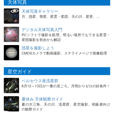
天体写真
天体写真ギャラリー
月、惑星、彗星、星雲・星団、天の川、星景、…
デジタル天体写真入門
PCソフトで撮影＆処理。明るい場所でもできる星雲・
星団撮影を初歩から解説
惑星を撮影しよう
CMOSカメラで動画撮影、ステライメージで画像処理
星空ガイド
ペルセウス座流星群
8月12～13日が一番の見ごろ。月明かりゼロの好条件！
夏休み 天体観察ガイド
夏の大三角、天の川、流星群、星空撮影。初級者向け
の観察ガイド