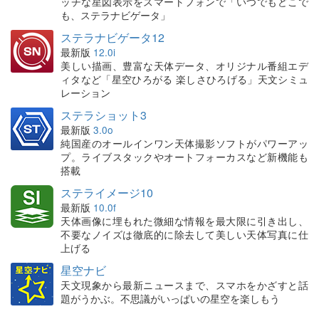
ッチな星図表示をスマートフォンで「いつでもどこで
も、ステラナビゲータ」
ステラナビゲータ12
最新版
12.0i
美しい描画、豊富な天体データ、オリジナル番組エデ
ィタなど「星空ひろがる 楽しさひろげる」天文シミュ
レーション
ステラショット3
最新版
3.0o
純国産のオールインワン天体撮影ソフトがパワーアッ
プ。ライブスタックやオートフォーカスなど新機能も
搭載
ステライメージ10
最新版
10.0f
天体画像に埋もれた微細な情報を最大限に引き出し、
不要なノイズは徹底的に除去して美しい天体写真に仕
上げる
星空ナビ
天文現象から最新ニュースまで、スマホをかざすと話
題がうかぶ。不思議がいっぱいの星空を楽しもう