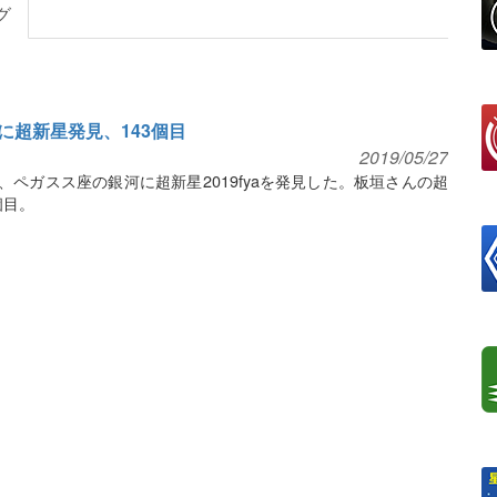
グ
に超新星発見、143個目
2019/05/27
、ペガスス座の銀河に超新星2019fyaを発見した。板垣さんの超
個目。