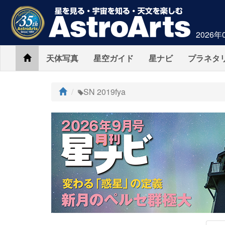
2026年
Home
天体写真
星空ガイド
星ナビ
プラネタ
ト
SN 2019fya
ッ
プ
AstroArts