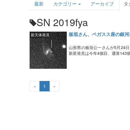
最新
カテゴリー
アーカイブ
タ
Topics
SN 2019fya
板垣さん、ペガスス座の銀河
新天体発見
山形県の板垣公一さんが5月24日
新星発見は今年4個目、通算143
«
1
»