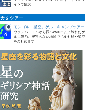
インで解説
天文ツアー
モンゴル「星空」ゲル・キャンプツアー
ウランバートルから西へ250km以上離れたゲ
ルに連泊。光害のない場所でペルセ群や星空
を楽しめます