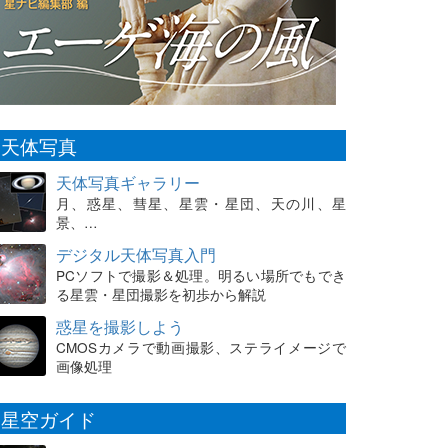
天体写真
天体写真ギャラリー
月、惑星、彗星、星雲・星団、天の川、星
景、…
デジタル天体写真入門
PCソフトで撮影＆処理。明るい場所でもでき
る星雲・星団撮影を初歩から解説
惑星を撮影しよう
CMOSカメラで動画撮影、ステライメージで
画像処理
星空ガイド