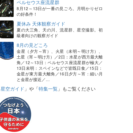
ペルセウス座流星群
8月12～13日が一番の見ごろ。月明かりゼロ
の好条件！
夏休み 天体観察ガイド
夏の大三角、天の川、流星群、星空撮影。初
級者向けの観察ガイド
8月の見どころ
金星（夕方～宵）、火星（未明～明け方）、
土星（宵～明け方）／2日：水星が西方最大離
角／12～13日：ペルセウス座流星群が極大／
13日未明：スペインなどで皆既日食／15日：
金星が東方最大離角／16日夕方～宵：細い月
と金星が接近／…
「
星空ガイド
」や「
特集一覧
」もご覧ください