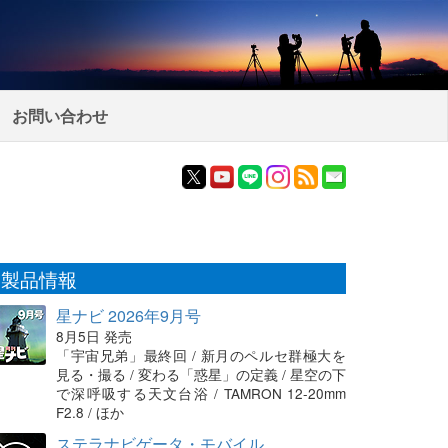
お問い合わせ
製品情報
星ナビ 2026年9月号
8月5日 発売
「宇宙兄弟」最終回 / 新月のペルセ群極大を
見る・撮る / 変わる「惑星」の定義 / 星空の下
で深呼吸する天文台浴 / TAMRON 12-20mm
F2.8 / ほか
ステラナビゲータ・モバイル