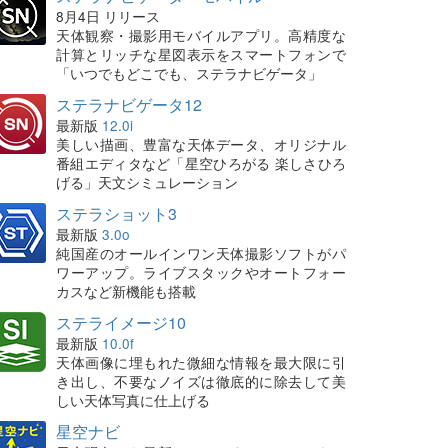
8月4日 リリース
天体観察・撮影用モバイルアプリ。高精度な
計算とリッチな星図表示をスマートフォンで
「いつでもどこでも、ステラナビゲータ」
ステラナビゲータ12
最新版
12.0i
美しい描画、豊富な天体データ、オリジナル
番組エディタなど「星空ひろがる 楽しさひろ
げる」天文シミュレーション
ステラショット3
最新版
3.0o
純国産のオールインワン天体撮影ソフトがパ
ワーアップ。ライブスタックやオートフォー
カスなど新機能も搭載
ステライメージ10
最新版
10.0f
天体画像に埋もれた微細な情報を最大限に引
き出し、不要なノイズは徹底的に除去して美
しい天体写真に仕上げる
星空ナビ