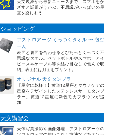
天文現象から最新ニュースまで、スマホをか
ざすと話題がうかぶ。不思議がいっぱいの星
空を楽しもう
ショッピング
アストロアーツ くっつくタオル 〜 包む
ーん
表面と裏面を合わせるとぴたっとくっつく不
思議なタオル。ペットボトルやスマホ、アイ
ピースやケーブル等を結び目なしで包んで収
納。表面には月面をプリント。
オリジナル 天文タンブラー
【星空に乾杯！】黄道12星座とマウナケアの
星空をデザインしたステンレスサーモタンブ
ラー。黄道12星座に新色モカブラウンが追
加。
天文講習会
天体写真撮影や画像処理、アストロアーツの
ソフトウェアの使いこなし方法などをオンラ