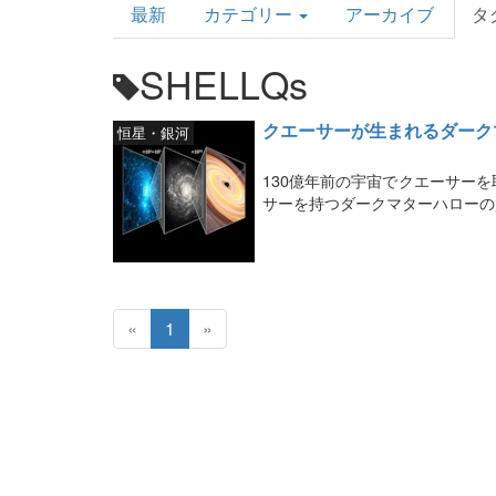
最新
カテゴリー
アーカイブ
タ
Topics
SHELLQs
クエーサーが生まれるダーク
恒星・銀河
130億年前の宇宙でクエーサー
サーを持つダークマターハローの
«
1
»