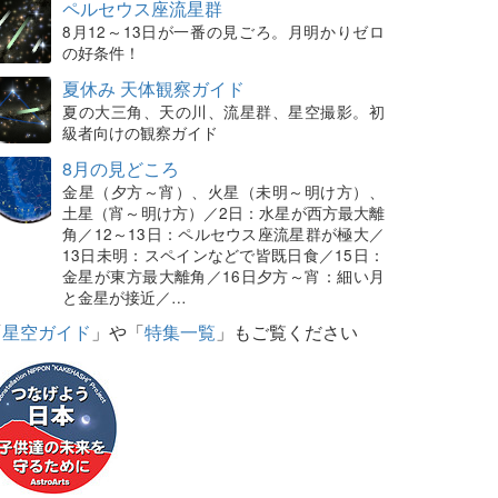
ペルセウス座流星群
8月12～13日が一番の見ごろ。月明かりゼロ
の好条件！
夏休み 天体観察ガイド
夏の大三角、天の川、流星群、星空撮影。初
級者向けの観察ガイド
8月の見どころ
金星（夕方～宵）、火星（未明～明け方）、
土星（宵～明け方）／2日：水星が西方最大離
角／12～13日：ペルセウス座流星群が極大／
13日未明：スペインなどで皆既日食／15日：
金星が東方最大離角／16日夕方～宵：細い月
と金星が接近／…
「
星空ガイド
」や「
特集一覧
」もご覧ください