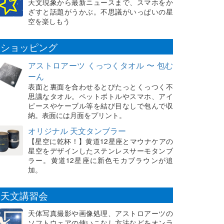
天文現象から最新ニュースまで、スマホをか
ざすと話題がうかぶ。不思議がいっぱいの星
空を楽しもう
ショッピング
アストロアーツ くっつくタオル 〜 包む
ーん
表面と裏面を合わせるとぴたっとくっつく不
思議なタオル。ペットボトルやスマホ、アイ
ピースやケーブル等を結び目なしで包んで収
納。表面には月面をプリント。
オリジナル 天文タンブラー
【星空に乾杯！】黄道12星座とマウナケアの
星空をデザインしたステンレスサーモタンブ
ラー。黄道12星座に新色モカブラウンが追
加。
天文講習会
天体写真撮影や画像処理、アストロアーツの
ソフトウェアの使いこなし方法などをオンラ