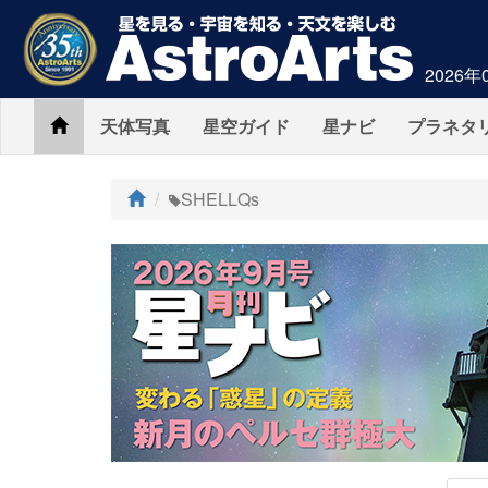
2026年
Home
天体写真
星空ガイド
星ナビ
プラネタ
ト
SHELLQs
ッ
プ
AstroArts