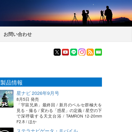
お問い合わせ
製品情報
星ナビ 2026年9月号
8月5日 発売
「宇宙兄弟」最終回 / 新月のペルセ群極大を
見る・撮る / 変わる「惑星」の定義 / 星空の下
で深呼吸する天文台浴 / TAMRON 12-20mm
F2.8 / ほか
ステラナビゲータ・モバイル