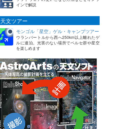
インで解説
天文ツアー
モンゴル「星空」ゲル・キャンプツアー
ウランバートルから西へ250km以上離れたゲ
ルに連泊。光害のない場所でペルセ群や星空
を楽しめます