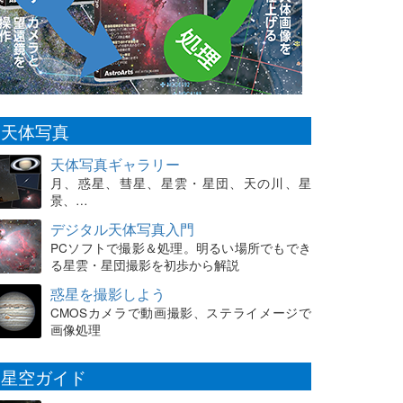
天体写真
天体写真ギャラリー
月、惑星、彗星、星雲・星団、天の川、星
景、…
デジタル天体写真入門
PCソフトで撮影＆処理。明るい場所でもでき
る星雲・星団撮影を初歩から解説
惑星を撮影しよう
CMOSカメラで動画撮影、ステライメージで
画像処理
星空ガイド