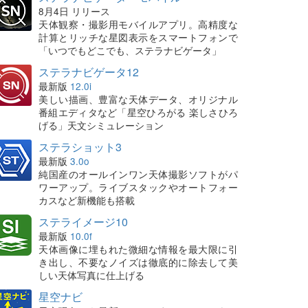
8月4日 リリース
天体観察・撮影用モバイルアプリ。高精度な
計算とリッチな星図表示をスマートフォンで
「いつでもどこでも、ステラナビゲータ」
ステラナビゲータ12
最新版
12.0i
美しい描画、豊富な天体データ、オリジナル
番組エディタなど「星空ひろがる 楽しさひろ
げる」天文シミュレーション
ステラショット3
最新版
3.0o
純国産のオールインワン天体撮影ソフトがパ
ワーアップ。ライブスタックやオートフォー
カスなど新機能も搭載
ステライメージ10
最新版
10.0f
天体画像に埋もれた微細な情報を最大限に引
き出し、不要なノイズは徹底的に除去して美
しい天体写真に仕上げる
星空ナビ