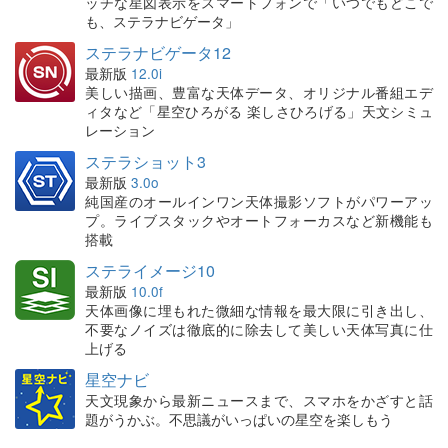
ッチな星図表示をスマートフォンで「いつでもどこで
も、ステラナビゲータ」
ステラナビゲータ12
最新版
12.0i
美しい描画、豊富な天体データ、オリジナル番組エデ
ィタなど「星空ひろがる 楽しさひろげる」天文シミュ
レーション
ステラショット3
最新版
3.0o
純国産のオールインワン天体撮影ソフトがパワーアッ
プ。ライブスタックやオートフォーカスなど新機能も
搭載
ステライメージ10
最新版
10.0f
天体画像に埋もれた微細な情報を最大限に引き出し、
不要なノイズは徹底的に除去して美しい天体写真に仕
上げる
星空ナビ
天文現象から最新ニュースまで、スマホをかざすと話
題がうかぶ。不思議がいっぱいの星空を楽しもう