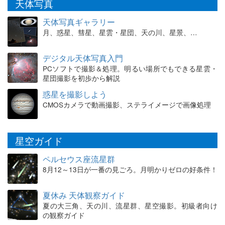
天体写真
天体写真ギャラリー
月、惑星、彗星、星雲・星団、天の川、星景、…
デジタル天体写真入門
PCソフトで撮影＆処理。明るい場所でもできる星雲・
星団撮影を初歩から解説
惑星を撮影しよう
CMOSカメラで動画撮影、ステライメージで画像処理
星空ガイド
ペルセウス座流星群
8月12～13日が一番の見ごろ。月明かりゼロの好条件！
夏休み 天体観察ガイド
夏の大三角、天の川、流星群、星空撮影。初級者向け
の観察ガイド