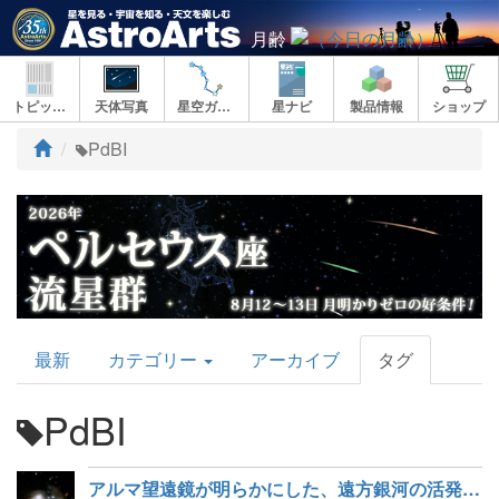
月齢
トピックス
天体写真
星空ガイド
星ナビ
製品情報
ショップ
ト
PdBI
ッ
プ
AstroArts
最新
カテゴリー
アーカイブ
タグ
Topics
PdBI
アルマ望遠鏡が明らかにした、遠方銀河の活発な星形成