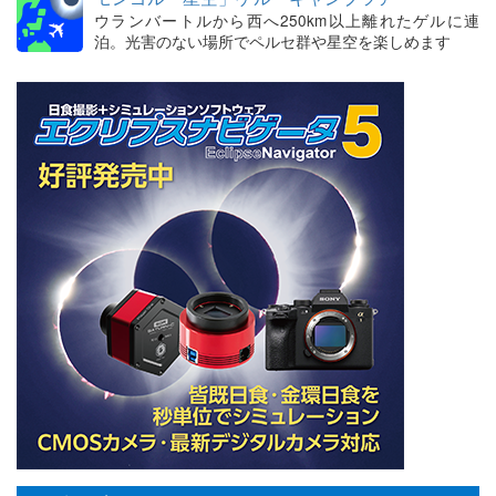
ウランバートルから西へ250km以上離れたゲルに連
泊。光害のない場所でペルセ群や星空を楽しめます