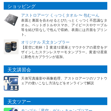
ショッピング
アストロアーツ くっつくタオル 〜 包むーん
表面と裏面を合わせるとぴたっとくっつく不思議なタ
オル。ペットボトルやスマホ、アイピースやケーブル
等を結び目なしで包んで収納。表面には月面をプリン
ト。
オリジナル 天文タンブラー
【星空に乾杯！】黄道12星座とマウナケアの星空をデ
ザインしたステンレスサーモタンブラー。黄道12星座
に新色モカブラウンが追加。
天文講習会
天体写真撮影や画像処理、アストロアーツのソフトウ
ェアの使いこなし方法などをオンラインで解説
天文ツアー
モンゴル「星空」ゲル・キャンプツアー