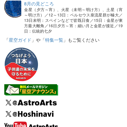
8月の見どころ
金星（夕方～宵）、火星（未明～明け方）、土星（宵
～明け方）／12～13日：ペルセウス座流星群が極大／
13日未明：スペインなどで皆既日食／15日：金星が東
方最大離角／16日夕方～宵：細い月と金星が接近／19
日：伝統的七夕
「
星空ガイド
」や「
特集一覧
」もご覧ください