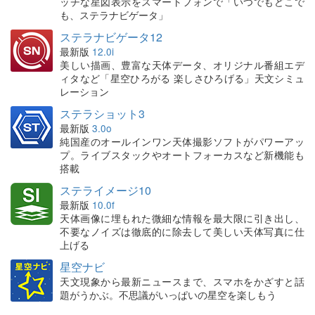
ッチな星図表示をスマートフォンで「いつでもどこで
も、ステラナビゲータ」
ステラナビゲータ12
最新版
12.0i
美しい描画、豊富な天体データ、オリジナル番組エデ
ィタなど「星空ひろがる 楽しさひろげる」天文シミュ
レーション
ステラショット3
最新版
3.0o
純国産のオールインワン天体撮影ソフトがパワーアッ
プ。ライブスタックやオートフォーカスなど新機能も
搭載
ステライメージ10
最新版
10.0f
天体画像に埋もれた微細な情報を最大限に引き出し、
不要なノイズは徹底的に除去して美しい天体写真に仕
上げる
星空ナビ
天文現象から最新ニュースまで、スマホをかざすと話
題がうかぶ。不思議がいっぱいの星空を楽しもう