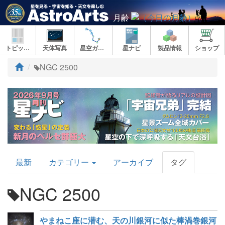
月齢
トピックス
天体写真
星空ガイド
星ナビ
製品情報
ショップ
ト
NGC 2500
ッ
プ
AstroArts
最新
カテゴリー
アーカイブ
タグ
Topics
NGC 2500
やまねこ座に潜む、天の川銀河に似た棒渦巻銀河