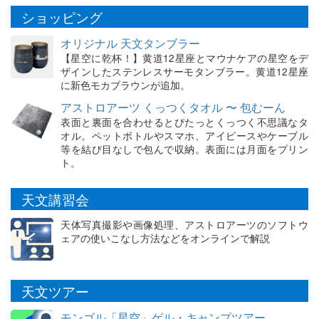
ショッピング
オリジナル 天文タンブラー
【星空に乾杯！】黄道12星座とマウナケアの星空をデ
ザインしたステンレスサーモタンブラー。黄道12星座
に新色モカブラウンが追加。
アストロアーツ くっつくタオル 〜 包むーん
表面と裏面を合わせるとぴたっとくっつく不思議なタ
オル。ペットボトルやスマホ、アイピースやケーブル
等を結び目なしで包んで収納。表面には月面をプリン
ト。
天文講習会
天体写真撮影や画像処理、アストロアーツのソフトウ
ェアの使いこなし方法などをオンラインで解説
天文ツアー
モンゴル「星空」ゲル・キャンプツアー