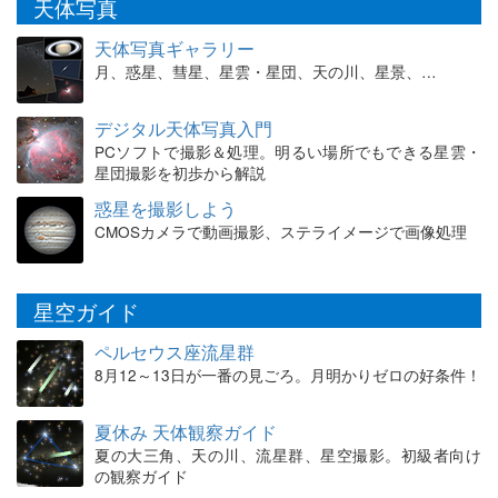
天体写真
天体写真ギャラリー
月、惑星、彗星、星雲・星団、天の川、星景、…
デジタル天体写真入門
PCソフトで撮影＆処理。明るい場所でもできる星雲・
星団撮影を初歩から解説
惑星を撮影しよう
CMOSカメラで動画撮影、ステライメージで画像処理
星空ガイド
ペルセウス座流星群
8月12～13日が一番の見ごろ。月明かりゼロの好条件！
夏休み 天体観察ガイド
夏の大三角、天の川、流星群、星空撮影。初級者向け
の観察ガイド