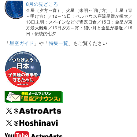
8月の見どころ
金星（夕方～宵）、火星（未明～明け方）、土星（宵
～明け方）／12～13日：ペルセウス座流星群が極大／
13日未明：スペインなどで皆既日食／15日：金星が東
方最大離角／16日夕方～宵：細い月と金星が接近／19
日：伝統的七夕
「
星空ガイド
」や「
特集一覧
」もご覧ください