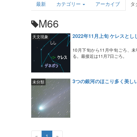
最新
カテゴリー
アーカイブ
タ
Topics
M66
2022年11月上旬 ケレス
天文現象
10月下旬から11月中旬ごろ、
る。最接近は11月7日ごろ。
3つの銀河のほこり多く美し
未分類
«
1
»