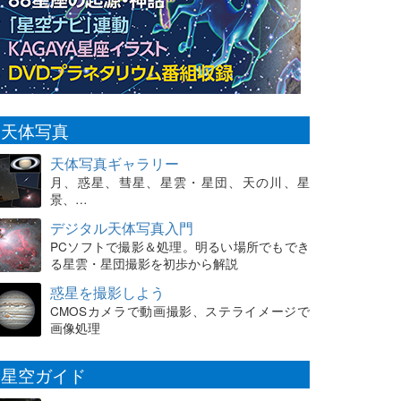
天体写真
天体写真ギャラリー
月、惑星、彗星、星雲・星団、天の川、星
景、…
デジタル天体写真入門
PCソフトで撮影＆処理。明るい場所でもでき
る星雲・星団撮影を初歩から解説
惑星を撮影しよう
CMOSカメラで動画撮影、ステライメージで
画像処理
星空ガイド