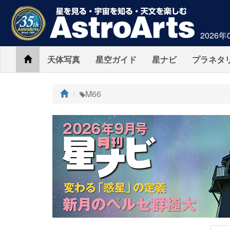
2026年
Home
天体写真
星空ガイド
星ナビ
プラネタ
ト
M66
ッ
プ
AstroArts