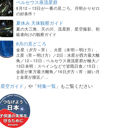
ペルセウス座流星群
8月12～13日が一番の見ごろ。月明かりゼロ
の好条件！
夏休み 天体観察ガイド
夏の大三角、天の川、流星群、星空撮影。初
級者向けの観察ガイド
8月の見どころ
金星（夕方～宵）、火星（未明～明け方）、
土星（宵～明け方）／2日：水星が西方最大離
角／12～13日：ペルセウス座流星群が極大／
13日未明：スペインなどで皆既日食／15日：
金星が東方最大離角／16日夕方～宵：細い月
と金星が接近／…
「
星空ガイド
」や「
特集一覧
」もご覧ください