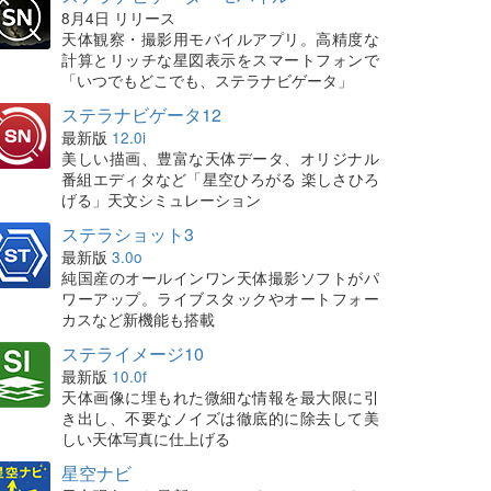
8月4日 リリース
天体観察・撮影用モバイルアプリ。高精度な
計算とリッチな星図表示をスマートフォンで
「いつでもどこでも、ステラナビゲータ」
ステラナビゲータ12
最新版
12.0i
美しい描画、豊富な天体データ、オリジナル
番組エディタなど「星空ひろがる 楽しさひろ
げる」天文シミュレーション
ステラショット3
最新版
3.0o
純国産のオールインワン天体撮影ソフトがパ
ワーアップ。ライブスタックやオートフォー
カスなど新機能も搭載
ステライメージ10
最新版
10.0f
天体画像に埋もれた微細な情報を最大限に引
き出し、不要なノイズは徹底的に除去して美
しい天体写真に仕上げる
星空ナビ