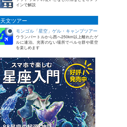
インで解説
天文ツアー
モンゴル「星空」ゲル・キャンプツアー
ウランバートルから西へ250km以上離れたゲ
ルに連泊。光害のない場所でペルセ群や星空
を楽しめます