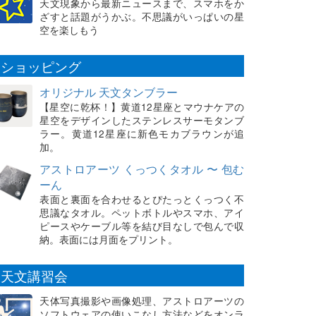
天文現象から最新ニュースまで、スマホをか
ざすと話題がうかぶ。不思議がいっぱいの星
空を楽しもう
ショッピング
オリジナル 天文タンブラー
【星空に乾杯！】黄道12星座とマウナケアの
星空をデザインしたステンレスサーモタンブ
ラー。黄道12星座に新色モカブラウンが追
加。
アストロアーツ くっつくタオル 〜 包む
ーん
表面と裏面を合わせるとぴたっとくっつく不
思議なタオル。ペットボトルやスマホ、アイ
ピースやケーブル等を結び目なしで包んで収
納。表面には月面をプリント。
天文講習会
天体写真撮影や画像処理、アストロアーツの
ソフトウェアの使いこなし方法などをオンラ