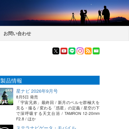
お問い合わせ
製品情報
星ナビ 2026年9月号
8月5日 発売
「宇宙兄弟」最終回 / 新月のペルセ群極大を
見る・撮る / 変わる「惑星」の定義 / 星空の下
で深呼吸する天文台浴 / TAMRON 12-20mm
F2.8 / ほか
ステラナビゲータ・モバイル