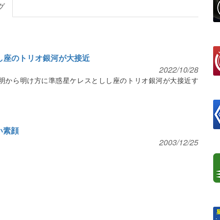
グ
としし座のトリオ銀河が大接近
2022/10/28
未明から明け方に準惑星ケレスとしし座のトリオ銀河が大接近す
い素顔
2003/12/25