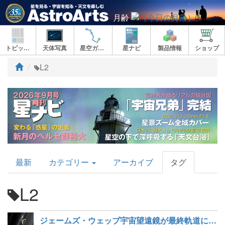
月齢
トピックス
天体写真
星空ガイド
星ナビ
製品情報
ショップ
ト
L2
ッ
プ
AstroArts
最新
カテゴリー
アーカイブ
タグ
Topics
L2
ジェームズ・ウェッブ宇宙望遠鏡が最終軌道に到達