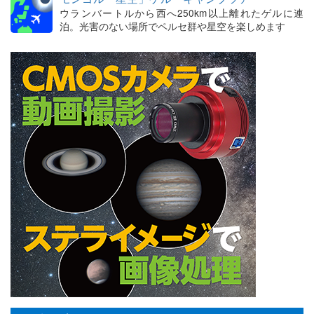
ウランバートルから西へ250km以上離れたゲルに連
泊。光害のない場所でペルセ群や星空を楽しめます