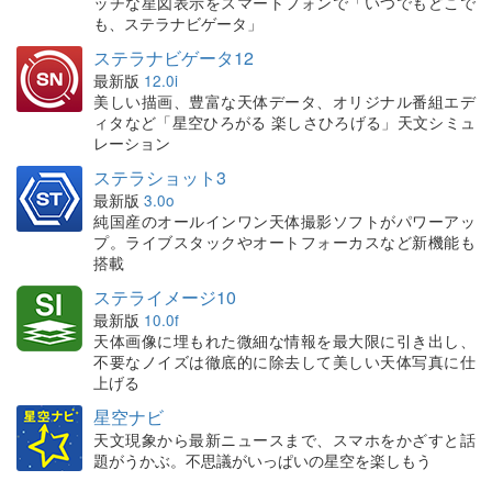
ッチな星図表示をスマートフォンで「いつでもどこで
も、ステラナビゲータ」
ステラナビゲータ12
最新版
12.0i
美しい描画、豊富な天体データ、オリジナル番組エデ
ィタなど「星空ひろがる 楽しさひろげる」天文シミュ
レーション
ステラショット3
最新版
3.0o
純国産のオールインワン天体撮影ソフトがパワーアッ
プ。ライブスタックやオートフォーカスなど新機能も
搭載
ステライメージ10
最新版
10.0f
天体画像に埋もれた微細な情報を最大限に引き出し、
不要なノイズは徹底的に除去して美しい天体写真に仕
上げる
星空ナビ
天文現象から最新ニュースまで、スマホをかざすと話
題がうかぶ。不思議がいっぱいの星空を楽しもう