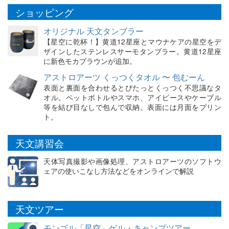
ショッピング
オリジナル 天文タンブラー
【星空に乾杯！】黄道12星座とマウナケアの星空をデ
ザインしたステンレスサーモタンブラー。黄道12星座
に新色モカブラウンが追加。
アストロアーツ くっつくタオル 〜 包むーん
表面と裏面を合わせるとぴたっとくっつく不思議なタ
オル。ペットボトルやスマホ、アイピースやケーブル
等を結び目なしで包んで収納。表面には月面をプリン
ト。
天文講習会
天体写真撮影や画像処理、アストロアーツのソフトウ
ェアの使いこなし方法などをオンラインで解説
天文ツアー
モンゴル「星空」ゲル・キャンプツアー