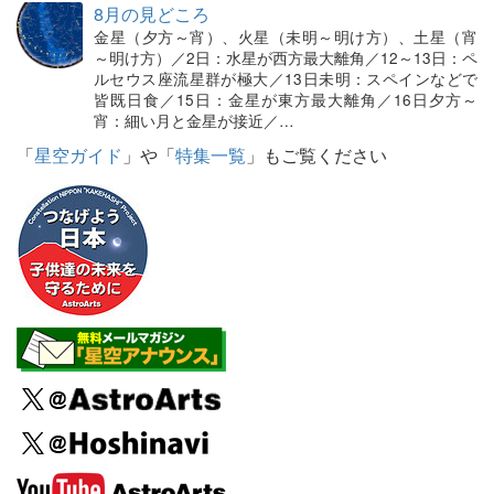
8月の見どころ
金星（夕方～宵）、火星（未明～明け方）、土星（宵
～明け方）／2日：水星が西方最大離角／12～13日：ペ
ルセウス座流星群が極大／13日未明：スペインなどで
皆既日食／15日：金星が東方最大離角／16日夕方～
宵：細い月と金星が接近／…
「
星空ガイド
」や「
特集一覧
」もご覧ください