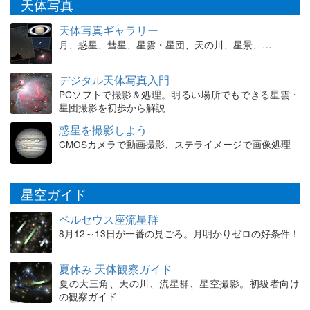
天体写真
天体写真ギャラリー
月、惑星、彗星、星雲・星団、天の川、星景、…
デジタル天体写真入門
PCソフトで撮影＆処理。明るい場所でもできる星雲・
星団撮影を初歩から解説
惑星を撮影しよう
CMOSカメラで動画撮影、ステライメージで画像処理
星空ガイド
ペルセウス座流星群
8月12～13日が一番の見ごろ。月明かりゼロの好条件！
夏休み 天体観察ガイド
夏の大三角、天の川、流星群、星空撮影。初級者向け
の観察ガイド