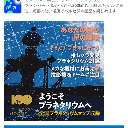
ウランバートルから西へ250km以上離れたゲルに連
泊。光害のない場所でペルセ群や星空を楽しめます