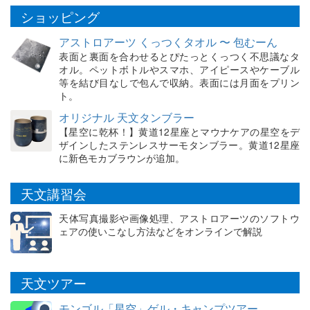
ショッピング
アストロアーツ くっつくタオル 〜 包むーん
表面と裏面を合わせるとぴたっとくっつく不思議なタ
オル。ペットボトルやスマホ、アイピースやケーブル
等を結び目なしで包んで収納。表面には月面をプリン
ト。
オリジナル 天文タンブラー
【星空に乾杯！】黄道12星座とマウナケアの星空をデ
ザインしたステンレスサーモタンブラー。黄道12星座
に新色モカブラウンが追加。
天文講習会
天体写真撮影や画像処理、アストロアーツのソフトウ
ェアの使いこなし方法などをオンラインで解説
天文ツアー
モンゴル「星空」ゲル・キャンプツアー