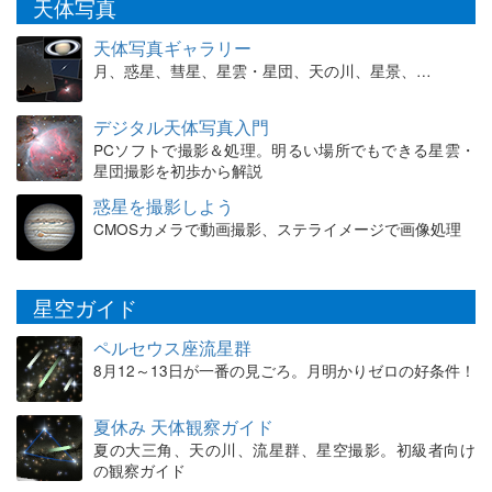
天体写真
天体写真ギャラリー
月、惑星、彗星、星雲・星団、天の川、星景、…
デジタル天体写真入門
PCソフトで撮影＆処理。明るい場所でもできる星雲・
星団撮影を初歩から解説
惑星を撮影しよう
CMOSカメラで動画撮影、ステライメージで画像処理
星空ガイド
ペルセウス座流星群
8月12～13日が一番の見ごろ。月明かりゼロの好条件！
夏休み 天体観察ガイド
夏の大三角、天の川、流星群、星空撮影。初級者向け
の観察ガイド