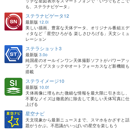
ッチな星図表示をスマートフォンで「いつでもどこで
も、ステラナビゲータ」
ステラナビゲータ12
最新版
12.0i
美しい描画、豊富な天体データ、オリジナル番組エデ
ィタなど「星空ひろがる 楽しさひろげる」天文シミュ
レーション
ステラショット3
最新版
3.0o
純国産のオールインワン天体撮影ソフトがパワーアッ
プ。ライブスタックやオートフォーカスなど新機能も
搭載
ステライメージ10
最新版
10.0f
天体画像に埋もれた微細な情報を最大限に引き出し、
不要なノイズは徹底的に除去して美しい天体写真に仕
上げる
星空ナビ
天文現象から最新ニュースまで、スマホをかざすと話
題がうかぶ。不思議がいっぱいの星空を楽しもう