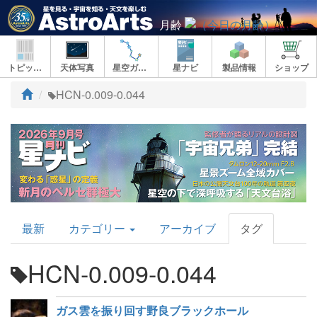
月齢
トピックス
天体写真
星空ガイド
星ナビ
製品情報
ショップ
ト
HCN-0.009-0.044
ッ
プ
AstroArts
最新
カテゴリー
アーカイブ
タグ
Topics
HCN-0.009-0.044
ガス雲を振り回す野良ブラックホール