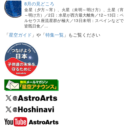
8月の見どころ
金星（夕方～宵）、火星（未明～明け方）、土星（宵
～明け方）／2日：水星が西方最大離角／12～13日：ペ
ルセウス座流星群が極大／13日未明：スペインなどで
皆既日食／…
「
星空ガイド
」や「
特集一覧
」もご覧ください