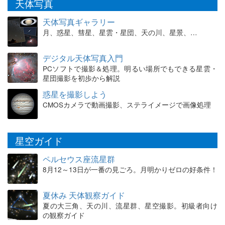
天体写真
天体写真ギャラリー
月、惑星、彗星、星雲・星団、天の川、星景、…
デジタル天体写真入門
PCソフトで撮影＆処理。明るい場所でもできる星雲・
星団撮影を初歩から解説
惑星を撮影しよう
CMOSカメラで動画撮影、ステライメージで画像処理
星空ガイド
ペルセウス座流星群
8月12～13日が一番の見ごろ。月明かりゼロの好条件！
夏休み 天体観察ガイド
夏の大三角、天の川、流星群、星空撮影。初級者向け
の観察ガイド