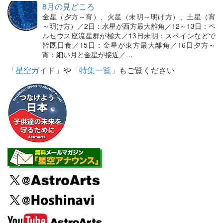
8月の見どころ
金星（夕方～宵）、火星（未明～明け方）、土星（宵
～明け方）／2日：水星が西方最大離角／12～13日：ペ
ルセウス座流星群が極大／13日未明：スペインなどで
皆既日食／15日：金星が東方最大離角／16日夕方～
宵：細い月と金星が接近／…
「
星空ガイド
」や「
特集一覧
」もご覧ください