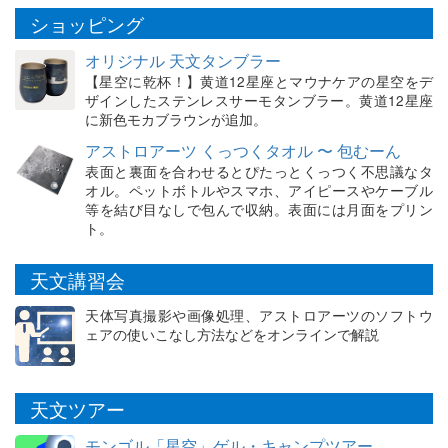
ショッピング
オリジナル 天文タンブラー
【星空に乾杯！】黄道12星座とマウナケアの星空をデ
ザインしたステンレスサーモタンブラー。黄道12星座
に新色モカブラウンが追加。
アストロアーツ くっつくタオル 〜 包むーん
表面と裏面を合わせるとぴたっとくっつく不思議なタ
オル。ペットボトルやスマホ、アイピースやケーブル
等を結び目なしで包んで収納。表面には月面をプリン
ト。
天文講習会
天体写真撮影や画像処理、アストロアーツのソフトウ
ェアの使いこなし方法などをオンラインで解説
天文ツアー
モンゴル「星空」ゲル・キャンプツアー