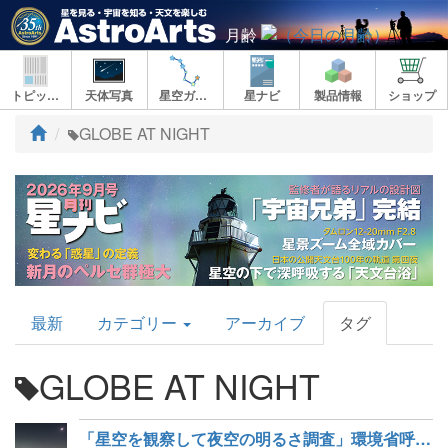
月齢
トピックス
天体写真
星空ガイド
星ナビ
製品情報
ショップ
ト
GLOBE AT NIGHT
ッ
プ
AstroArts
最新
カテゴリー
アーカイブ
タグ
Topics
GLOBE AT NIGHT
「星空を観察して夜空の明るさ調査」環境省呼びかけ 2日から