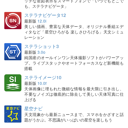
ッチな星図表示をスマートフォンで「いつでもどこで
も、ステラナビゲータ」
ステラナビゲータ12
最新版
12.0i
美しい描画、豊富な天体データ、オリジナル番組エデ
ィタなど「星空ひろがる 楽しさひろげる」天文シミュ
レーション
ステラショット3
最新版
3.0o
純国産のオールインワン天体撮影ソフトがパワーアッ
プ。ライブスタックやオートフォーカスなど新機能も
搭載
ステライメージ10
最新版
10.0f
天体画像に埋もれた微細な情報を最大限に引き出し、
不要なノイズは徹底的に除去して美しい天体写真に仕
上げる
星空ナビ
天文現象から最新ニュースまで、スマホをかざすと話
題がうかぶ。不思議がいっぱいの星空を楽しもう