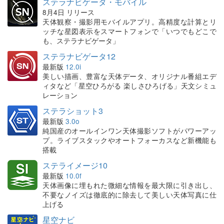
ステラナビゲータ・モバイル
8月4日 リリース
天体観察・撮影用モバイルアプリ。高精度な計算とリ
ッチな星図表示をスマートフォンで「いつでもどこで
も、ステラナビゲータ」
ステラナビゲータ12
最新版
12.0i
美しい描画、豊富な天体データ、オリジナル番組エデ
ィタなど「星空ひろがる 楽しさひろげる」天文シミュ
レーション
ステラショット3
最新版
3.0o
純国産のオールインワン天体撮影ソフトがパワーアッ
プ。ライブスタックやオートフォーカスなど新機能も
搭載
ステライメージ10
最新版
10.0f
天体画像に埋もれた微細な情報を最大限に引き出し、
不要なノイズは徹底的に除去して美しい天体写真に仕
上げる
星空ナビ