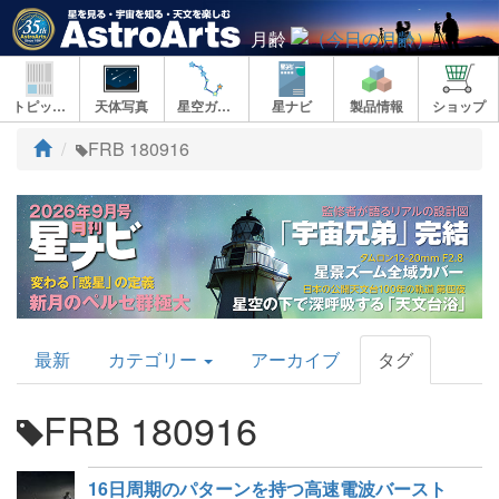
月齢
トピックス
天体写真
星空ガイド
星ナビ
製品情報
ショップ
ト
FRB 180916
ッ
プ
AstroArts
最新
カテゴリー
アーカイブ
タグ
Topics
FRB 180916
16日周期のパターンを持つ高速電波バースト