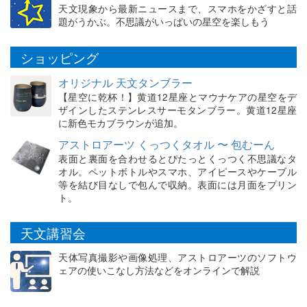
天文現象から最新ニュースまで、スマホをかざすと話
題がうかぶ。不思議がいっぱいの星空を楽しもう
ショッピング
オリジナル 天文タンブラー
【星空に乾杯！】黄道12星座とマウナケアの星空をデ
ザインしたステンレスサーモタンブラー。黄道12星座
に新色モカブラウンが追加。
アストロアーツ くっつくタオル 〜 包むーん
表面と裏面を合わせるとぴたっとくっつく不思議なタ
オル。ペットボトルやスマホ、アイピースやケーブル
等を結び目なしで包んで収納。表面には月面をプリン
ト。
天文講習会
天体写真撮影や画像処理、アストロアーツのソフトウ
ェアの使いこなし方法などをオンラインで解説