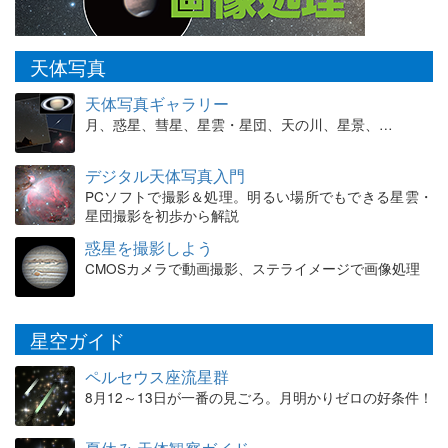
天体写真
天体写真ギャラリー
月、惑星、彗星、星雲・星団、天の川、星景、…
デジタル天体写真入門
PCソフトで撮影＆処理。明るい場所でもできる星雲・
星団撮影を初歩から解説
惑星を撮影しよう
CMOSカメラで動画撮影、ステライメージで画像処理
星空ガイド
ペルセウス座流星群
8月12～13日が一番の見ごろ。月明かりゼロの好条件！