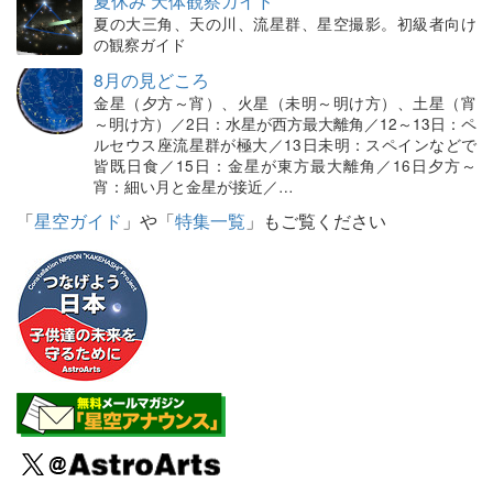
夏休み 天体観察ガイド
夏の大三角、天の川、流星群、星空撮影。初級者向け
の観察ガイド
8月の見どころ
金星（夕方～宵）、火星（未明～明け方）、土星（宵
～明け方）／2日：水星が西方最大離角／12～13日：ペ
ルセウス座流星群が極大／13日未明：スペインなどで
皆既日食／15日：金星が東方最大離角／16日夕方～
宵：細い月と金星が接近／…
「
星空ガイド
」や「
特集一覧
」もご覧ください