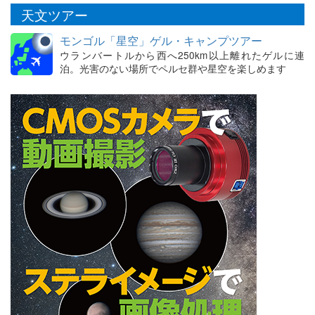
天文ツアー
モンゴル「星空」ゲル・キャンプツアー
ウランバートルから西へ250km以上離れたゲルに連
泊。光害のない場所でペルセ群や星空を楽しめます