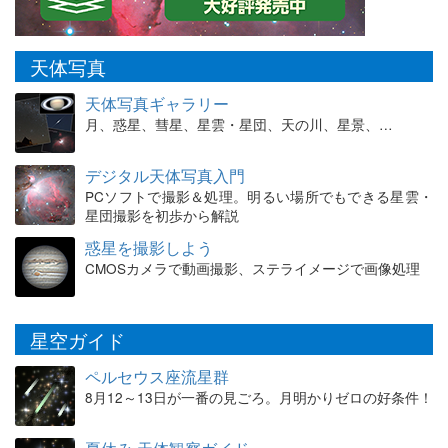
天体写真
天体写真ギャラリー
月、惑星、彗星、星雲・星団、天の川、星景、…
デジタル天体写真入門
PCソフトで撮影＆処理。明るい場所でもできる星雲・
星団撮影を初歩から解説
惑星を撮影しよう
CMOSカメラで動画撮影、ステライメージで画像処理
星空ガイド
ペルセウス座流星群
8月12～13日が一番の見ごろ。月明かりゼロの好条件！