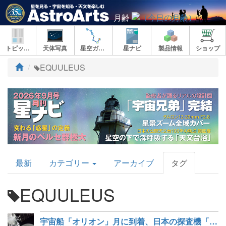
月齢
トピックス
天体写真
星空ガイド
星ナビ
製品情報
ショップ
ト
EQUULEUS
ッ
プ
AstroArts
最新
カテゴリー
アーカイブ
タグ
Topics
EQUULEUS
宇宙船「オリオン」月に到着、日本の探査機「エクレウス」は月フライバイ