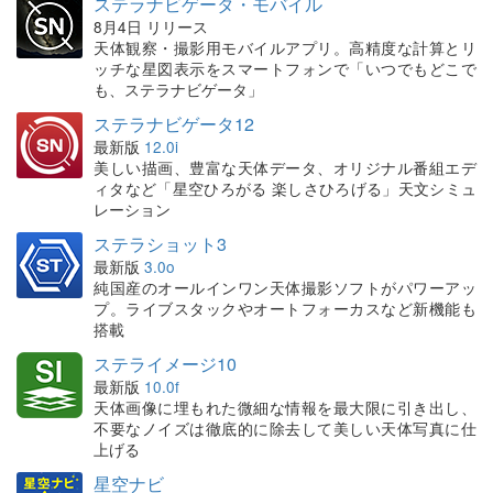
ステラナビゲータ・モバイル
8月4日 リリース
天体観察・撮影用モバイルアプリ。高精度な計算とリ
ッチな星図表示をスマートフォンで「いつでもどこで
も、ステラナビゲータ」
ステラナビゲータ12
最新版
12.0i
美しい描画、豊富な天体データ、オリジナル番組エデ
ィタなど「星空ひろがる 楽しさひろげる」天文シミュ
レーション
ステラショット3
最新版
3.0o
純国産のオールインワン天体撮影ソフトがパワーアッ
プ。ライブスタックやオートフォーカスなど新機能も
搭載
ステライメージ10
最新版
10.0f
天体画像に埋もれた微細な情報を最大限に引き出し、
不要なノイズは徹底的に除去して美しい天体写真に仕
上げる
星空ナビ