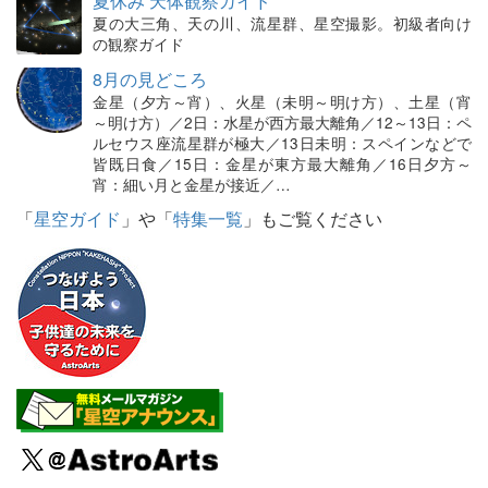
夏休み 天体観察ガイド
夏の大三角、天の川、流星群、星空撮影。初級者向け
の観察ガイド
8月の見どころ
金星（夕方～宵）、火星（未明～明け方）、土星（宵
～明け方）／2日：水星が西方最大離角／12～13日：ペ
ルセウス座流星群が極大／13日未明：スペインなどで
皆既日食／15日：金星が東方最大離角／16日夕方～
宵：細い月と金星が接近／…
「
星空ガイド
」や「
特集一覧
」もご覧ください