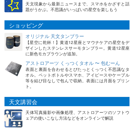
天文現象から最新ニュースまで、スマホをかざすと話
題がうかぶ。不思議がいっぱいの星空を楽しもう
ショッピング
オリジナル 天文タンブラー
【星空に乾杯！】黄道12星座とマウナケアの星空をデ
ザインしたステンレスサーモタンブラー。黄道12星座
に新色モカブラウンが追加。
アストロアーツ くっつくタオル 〜 包むーん
表面と裏面を合わせるとぴたっとくっつく不思議なタ
オル。ペットボトルやスマホ、アイピースやケーブル
等を結び目なしで包んで収納。表面には月面をプリン
ト。
天文講習会
天体写真撮影や画像処理、アストロアーツのソフトウ
ェアの使いこなし方法などをオンラインで解説