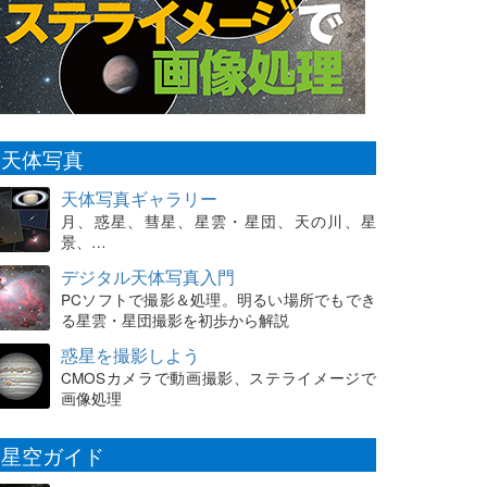
天体写真
天体写真ギャラリー
月、惑星、彗星、星雲・星団、天の川、星
景、…
デジタル天体写真入門
PCソフトで撮影＆処理。明るい場所でもでき
る星雲・星団撮影を初歩から解説
惑星を撮影しよう
CMOSカメラで動画撮影、ステライメージで
画像処理
星空ガイド