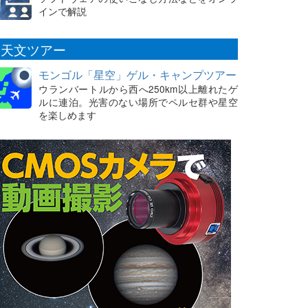
インで解説
天文ツアー
モンゴル「星空」ゲル・キャンプツアー
ウランバートルから西へ250km以上離れたゲ
ルに連泊。光害のない場所でペルセ群や星空
を楽しめます