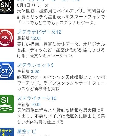
8月4日 リリース
天体観察・撮影用モバイルアプリ。高精度な
計算とリッチな星図表示をスマートフォンで
「いつでもどこでも、ステラナビゲータ」
ステラナビゲータ12
最新版
12.0i
美しい描画、豊富な天体データ、オリジナル
番組エディタなど「星空ひろがる 楽しさひろ
げる」天文シミュレーション
ステラショット3
最新版
3.0o
純国産のオールインワン天体撮影ソフトがパ
ワーアップ。ライブスタックやオートフォー
カスなど新機能も搭載
ステライメージ10
最新版
10.0f
天体画像に埋もれた微細な情報を最大限に引
き出し、不要なノイズは徹底的に除去して美
しい天体写真に仕上げる
星空ナビ