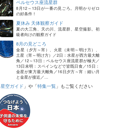
ペルセウス座流星群
8月12～13日が一番の見ごろ。月明かりゼロ
の好条件！
夏休み 天体観察ガイド
夏の大三角、天の川、流星群、星空撮影。初
級者向けの観察ガイド
8月の見どころ
金星（夕方～宵）、火星（未明～明け方）、
土星（宵～明け方）／2日：水星が西方最大離
角／12～13日：ペルセウス座流星群が極大／
13日未明：スペインなどで皆既日食／15日：
金星が東方最大離角／16日夕方～宵：細い月
と金星が接近／…
「
星空ガイド
」や「
特集一覧
」もご覧ください