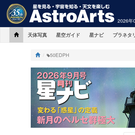
2026年
Home
天体写真
星空ガイド
星ナビ
プラネタ
ト
50EDPH
ッ
プ
AstroArts