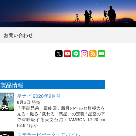
お問い合わせ
製品情報
星ナビ 2026年9月号
8月5日 発売
「宇宙兄弟」最終回 / 新月のペルセ群極大を
見る・撮る / 変わる「惑星」の定義 / 星空の下
で深呼吸する天文台浴 / TAMRON 12-20mm
F2.8 / ほか
ステラナビゲータ・モバイル