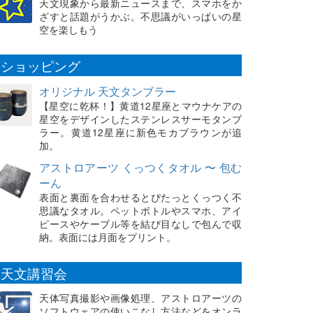
天文現象から最新ニュースまで、スマホをか
ざすと話題がうかぶ。不思議がいっぱいの星
空を楽しもう
ショッピング
オリジナル 天文タンブラー
【星空に乾杯！】黄道12星座とマウナケアの
星空をデザインしたステンレスサーモタンブ
ラー。黄道12星座に新色モカブラウンが追
加。
アストロアーツ くっつくタオル 〜 包む
ーん
表面と裏面を合わせるとぴたっとくっつく不
思議なタオル。ペットボトルやスマホ、アイ
ピースやケーブル等を結び目なしで包んで収
納。表面には月面をプリント。
天文講習会
天体写真撮影や画像処理、アストロアーツの
ソフトウェアの使いこなし方法などをオンラ