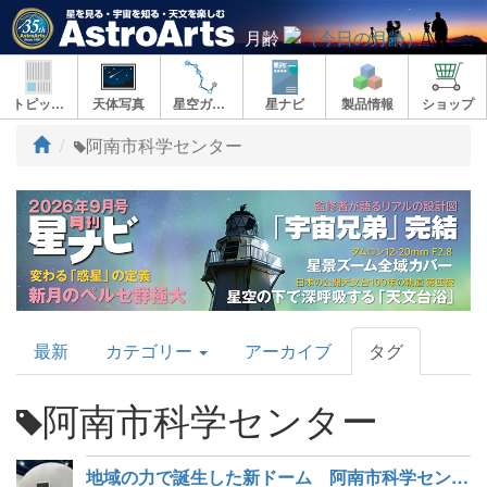
月齢
トピックス
天体写真
星空ガイド
星ナビ
製品情報
ショップ
ト
阿南市科学センター
ッ
プ
AstroArts
最新
カテゴリー
アーカイブ
タグ
Topics
阿南市科学センター
地域の力で誕生した新ドーム 阿南市科学センター「日亜プラネタリウム」