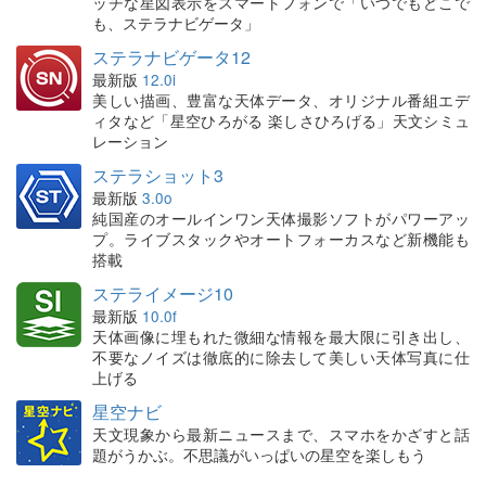
ッチな星図表示をスマートフォンで「いつでもどこで
も、ステラナビゲータ」
ステラナビゲータ12
最新版
12.0i
美しい描画、豊富な天体データ、オリジナル番組エデ
ィタなど「星空ひろがる 楽しさひろげる」天文シミュ
レーション
ステラショット3
最新版
3.0o
純国産のオールインワン天体撮影ソフトがパワーアッ
プ。ライブスタックやオートフォーカスなど新機能も
搭載
ステライメージ10
最新版
10.0f
天体画像に埋もれた微細な情報を最大限に引き出し、
不要なノイズは徹底的に除去して美しい天体写真に仕
上げる
星空ナビ
天文現象から最新ニュースまで、スマホをかざすと話
題がうかぶ。不思議がいっぱいの星空を楽しもう