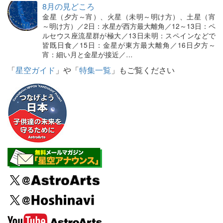
8月の見どころ
金星（夕方～宵）、火星（未明～明け方）、土星（宵
～明け方）／2日：水星が西方最大離角／12～13日：ペ
ルセウス座流星群が極大／13日未明：スペインなどで
皆既日食／15日：金星が東方最大離角／16日夕方～
宵：細い月と金星が接近／…
「
星空ガイド
」や「
特集一覧
」もご覧ください