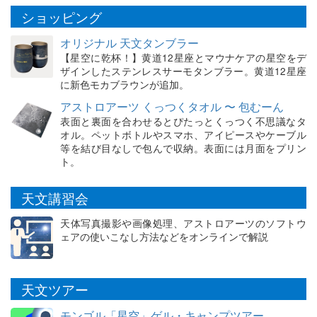
ショッピング
オリジナル 天文タンブラー
【星空に乾杯！】黄道12星座とマウナケアの星空をデ
ザインしたステンレスサーモタンブラー。黄道12星座
に新色モカブラウンが追加。
アストロアーツ くっつくタオル 〜 包むーん
表面と裏面を合わせるとぴたっとくっつく不思議なタ
オル。ペットボトルやスマホ、アイピースやケーブル
等を結び目なしで包んで収納。表面には月面をプリン
ト。
天文講習会
天体写真撮影や画像処理、アストロアーツのソフトウ
ェアの使いこなし方法などをオンラインで解説
天文ツアー
モンゴル「星空」ゲル・キャンプツアー