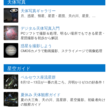
天体写真
天体写真ギャラリー
月、惑星、彗星、星雲・星団、天の川、星景、…
デジタル天体写真入門
PCソフトで撮影＆処理。明るい場所でもできる星雲・
星団撮影を初歩から解説
惑星を撮影しよう
CMOSカメラで動画撮影、ステライメージで画像処理
星空ガイド
ペルセウス座流星群
8月12～13日が一番の見ごろ。月明かりゼロの好条件！
夏休み 天体観察ガイド
夏の大三角、天の川、流星群、星空撮影。初級者向け
の観察ガイド