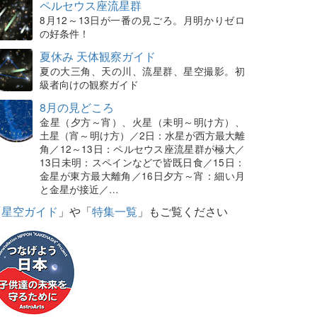
ペルセウス座流星群
8月12～13日が一番の見ごろ。月明かりゼロ
の好条件！
夏休み 天体観察ガイド
夏の大三角、天の川、流星群、星空撮影。初
級者向けの観察ガイド
8月の見どころ
金星（夕方～宵）、火星（未明～明け方）、
土星（宵～明け方）／2日：水星が西方最大離
角／12～13日：ペルセウス座流星群が極大／
13日未明：スペインなどで皆既日食／15日：
金星が東方最大離角／16日夕方～宵：細い月
と金星が接近／…
「
星空ガイド
」や「
特集一覧
」もご覧ください