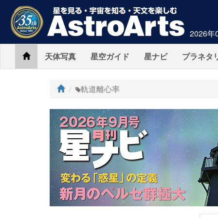
2026年
Home
天体写真
星空ガイド
星ナビ
プラネタ
ト
軌道離心率
ッ
プ
AstroArts