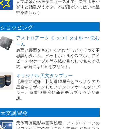
天文現象から最新ニュースまで、スマホをか
ざすと話題がうかぶ。不思議がいっぱいの星
空を楽しもう
ショッピング
アストロアーツ くっつくタオル 〜 包む
ーん
表面と裏面を合わせるとぴたっとくっつく不
思議なタオル。ペットボトルやスマホ、アイ
ピースやケーブル等を結び目なしで包んで収
納。表面には月面をプリント。
オリジナル 天文タンブラー
【星空に乾杯！】黄道12星座とマウナケアの
星空をデザインしたステンレスサーモタンブ
ラー。黄道12星座に新色モカブラウンが追
加。
天文講習会
天体写真撮影や画像処理、アストロアーツの
ソフトウェアの使いこなし方法などをオンラ