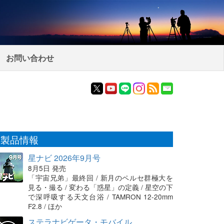
お問い合わせ
製品情報
星ナビ 2026年9月号
8月5日 発売
「宇宙兄弟」最終回 / 新月のペルセ群極大を
見る・撮る / 変わる「惑星」の定義 / 星空の下
で深呼吸する天文台浴 / TAMRON 12-20mm
F2.8 / ほか
ステラナビゲータ・モバイル