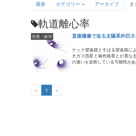
最新
カテゴリー
アーカイブ
タ
Topics
軌道離心率
直接撮像で迫る太陽系外巨大
恒星・銀河
ケック望遠鏡とすばる望遠鏡に
大ガス惑星と褐色矮星とが異な
の違いを反映している可能性があ
«
1
»