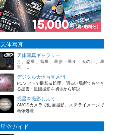
天体写真
天体写真ギャラリー
月、惑星、彗星、星雲・星団、天の川、星
景、…
デジタル天体写真入門
PCソフトで撮影＆処理。明るい場所でもでき
る星雲・星団撮影を初歩から解説
惑星を撮影しよう
CMOSカメラで動画撮影、ステライメージで
画像処理
星空ガイド