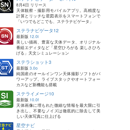
8月4日 リリース
天体観察・撮影用モバイルアプリ。高精度な
計算とリッチな星図表示をスマートフォンで
「いつでもどこでも、ステラナビゲータ」
ステラナビゲータ12
最新版
12.0i
美しい描画、豊富な天体データ、オリジナル
番組エディタなど「星空ひろがる 楽しさひろ
げる」天文シミュレーション
ステラショット3
最新版
3.0o
純国産のオールインワン天体撮影ソフトがパ
ワーアップ。ライブスタックやオートフォー
カスなど新機能も搭載
ステライメージ10
最新版
10.0f
天体画像に埋もれた微細な情報を最大限に引
き出し、不要なノイズは徹底的に除去して美
しい天体写真に仕上げる
星空ナビ