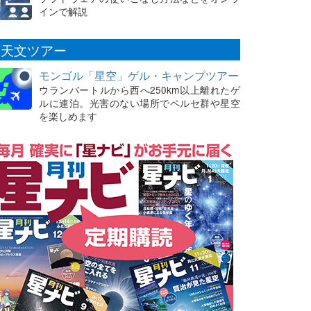
インで解説
天文ツアー
モンゴル「星空」ゲル・キャンプツアー
ウランバートルから西へ250km以上離れたゲ
ルに連泊。光害のない場所でペルセ群や星空
を楽しめます