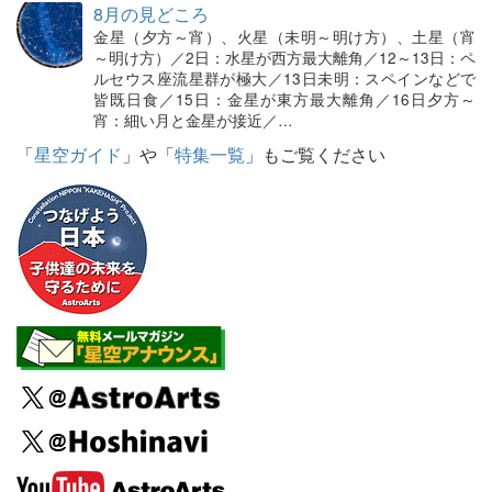
8月の見どころ
金星（夕方～宵）、火星（未明～明け方）、土星（宵
～明け方）／2日：水星が西方最大離角／12～13日：ペ
ルセウス座流星群が極大／13日未明：スペインなどで
皆既日食／15日：金星が東方最大離角／16日夕方～
宵：細い月と金星が接近／…
「
星空ガイド
」や「
特集一覧
」もご覧ください