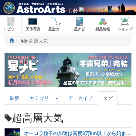
月齢
トピックス
天体写真
星空ガイド
星ナビ
製品情報
ショップ
ト
超高層大気
ッ
プ
AstroArts
最新
カテゴリー
アーカイブ
タグ
Topics
超高層大気
オーロラ粒子の加速は高度3万km以上から始まっていた