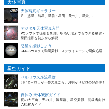
天体写真
天体写真ギャラリー
月、惑星、彗星、星雲・星団、天の川、星景、…
デジタル天体写真入門
PCソフトで撮影＆処理。明るい場所でもできる星雲・
星団撮影を初歩から解説
惑星を撮影しよう
CMOSカメラで動画撮影、ステライメージで画像処理
星空ガイド
ペルセウス座流星群
8月12～13日が一番の見ごろ。月明かりゼロの好条件！
夏休み 天体観察ガイド
夏の大三角、天の川、流星群、星空撮影。初級者向け
の観察ガイド