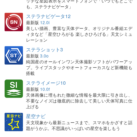
ッチな星図表示をスマートフォンで「いつでもどこで
も、ステラナビゲータ」
ステラナビゲータ12
最新版
12.0i
美しい描画、豊富な天体データ、オリジナル番組エデ
ィタなど「星空ひろがる 楽しさひろげる」天文シミュ
レーション
ステラショット3
最新版
3.0o
純国産のオールインワン天体撮影ソフトがパワーアッ
プ。ライブスタックやオートフォーカスなど新機能も
搭載
ステライメージ10
最新版
10.0f
天体画像に埋もれた微細な情報を最大限に引き出し、
不要なノイズは徹底的に除去して美しい天体写真に仕
上げる
星空ナビ
天文現象から最新ニュースまで、スマホをかざすと話
題がうかぶ。不思議がいっぱいの星空を楽しもう