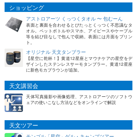
ショッピング
アストロアーツ くっつくタオル 〜 包むーん
表面と裏面を合わせるとぴたっとくっつく不思議なタ
オル。ペットボトルやスマホ、アイピースやケーブル
等を結び目なしで包んで収納。表面には月面をプリン
ト。
オリジナル 天文タンブラー
【星空に乾杯！】黄道12星座とマウナケアの星空をデ
ザインしたステンレスサーモタンブラー。黄道12星座
に新色モカブラウンが追加。
天文講習会
天体写真撮影や画像処理、アストロアーツのソフトウ
ェアの使いこなし方法などをオンラインで解説
天文ツアー
モンゴル「星空」ゲル・キャンプツアー