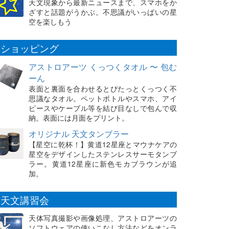
天文現象から最新ニュースまで、スマホをか
ざすと話題がうかぶ。不思議がいっぱいの星
空を楽しもう
ショッピング
アストロアーツ くっつくタオル 〜 包む
ーん
表面と裏面を合わせるとぴたっとくっつく不
思議なタオル。ペットボトルやスマホ、アイ
ピースやケーブル等を結び目なしで包んで収
納。表面には月面をプリント。
オリジナル 天文タンブラー
【星空に乾杯！】黄道12星座とマウナケアの
星空をデザインしたステンレスサーモタンブ
ラー。黄道12星座に新色モカブラウンが追
加。
天文講習会
天体写真撮影や画像処理、アストロアーツの
ソフトウェアの使いこなし方法などをオンラ