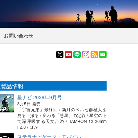
お問い合わせ
製品情報
星ナビ 2026年9月号
8月5日 発売
「宇宙兄弟」最終回 / 新月のペルセ群極大を
見る・撮る / 変わる「惑星」の定義 / 星空の下
で深呼吸する天文台浴 / TAMRON 12-20mm
F2.8 / ほか
ステラナビゲータ・モバイル