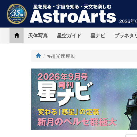
2026年
Home
天体写真
星空ガイド
星ナビ
プラネタ
ト
超光速運動
ッ
プ
AstroArts