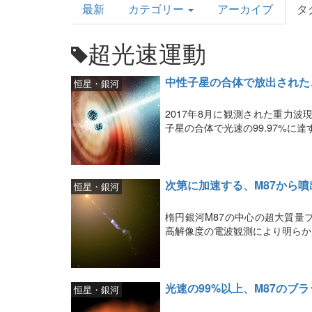
最新
カテゴリー
アーカイブ
タ
Topics
超光速運動
中性子星の合体で放出された
恒星・銀河
2017年8月に観測された重力波
子星の合体で光速の99.97%に
次第に加速する、M87から
恒星・銀河
楕円銀河M87の中心の超大質量
高解像度の電波観測により明らか
光速の99%以上、M87のブ
恒星・銀河