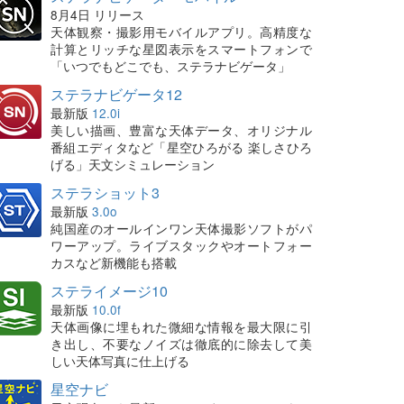
8月4日 リリース
天体観察・撮影用モバイルアプリ。高精度な
計算とリッチな星図表示をスマートフォンで
「いつでもどこでも、ステラナビゲータ」
ステラナビゲータ12
最新版
12.0i
美しい描画、豊富な天体データ、オリジナル
番組エディタなど「星空ひろがる 楽しさひろ
げる」天文シミュレーション
ステラショット3
最新版
3.0o
純国産のオールインワン天体撮影ソフトがパ
ワーアップ。ライブスタックやオートフォー
カスなど新機能も搭載
ステライメージ10
最新版
10.0f
天体画像に埋もれた微細な情報を最大限に引
き出し、不要なノイズは徹底的に除去して美
しい天体写真に仕上げる
星空ナビ