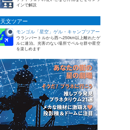
インで解説
天文ツアー
モンゴル「星空」ゲル・キャンプツアー
ウランバートルから西へ250km以上離れたゲ
ルに連泊。光害のない場所でペルセ群や星空
を楽しめます