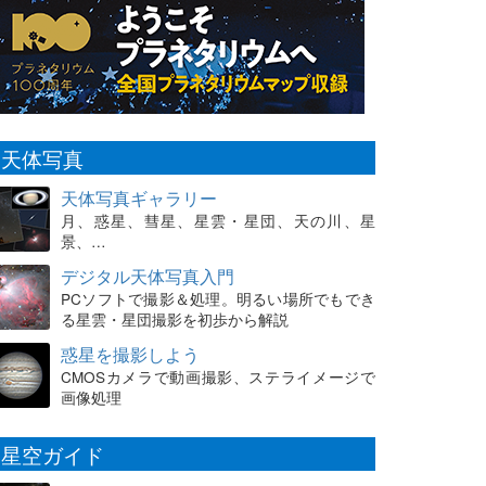
天体写真
天体写真ギャラリー
月、惑星、彗星、星雲・星団、天の川、星
景、…
デジタル天体写真入門
PCソフトで撮影＆処理。明るい場所でもでき
る星雲・星団撮影を初歩から解説
惑星を撮影しよう
CMOSカメラで動画撮影、ステライメージで
画像処理
星空ガイド