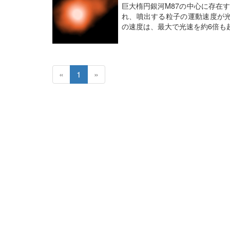
巨大楕円銀河M87の中心に存在
れ、噴出する粒子の運動速度が光
の速度は、最大で光速を約6倍も
«
1
»