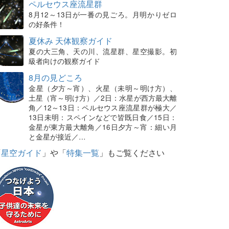
ペルセウス座流星群
8月12～13日が一番の見ごろ。月明かりゼロ
の好条件！
夏休み 天体観察ガイド
夏の大三角、天の川、流星群、星空撮影。初
級者向けの観察ガイド
8月の見どころ
金星（夕方～宵）、火星（未明～明け方）、
土星（宵～明け方）／2日：水星が西方最大離
角／12～13日：ペルセウス座流星群が極大／
13日未明：スペインなどで皆既日食／15日：
金星が東方最大離角／16日夕方～宵：細い月
と金星が接近／…
「
星空ガイド
」や「
特集一覧
」もご覧ください