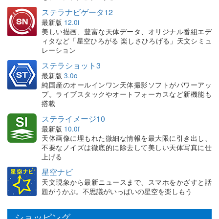
ステラナビゲータ12
最新版
12.0i
美しい描画、豊富な天体データ、オリジナル番組エデ
ィタなど「星空ひろがる 楽しさひろげる」天文シミュ
レーション
ステラショット3
最新版
3.0o
純国産のオールインワン天体撮影ソフトがパワーアッ
プ。ライブスタックやオートフォーカスなど新機能も
搭載
ステライメージ10
最新版
10.0f
天体画像に埋もれた微細な情報を最大限に引き出し、
不要なノイズは徹底的に除去して美しい天体写真に仕
上げる
星空ナビ
天文現象から最新ニュースまで、スマホをかざすと話
題がうかぶ。不思議がいっぱいの星空を楽しもう
ショッピング