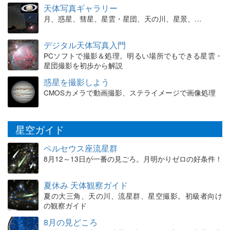
天体写真ギャラリー
月、惑星、彗星、星雲・星団、天の川、星景、…
デジタル天体写真入門
PCソフトで撮影＆処理。明るい場所でもできる星雲・
星団撮影を初歩から解説
惑星を撮影しよう
CMOSカメラで動画撮影、ステライメージで画像処理
星空ガイド
ペルセウス座流星群
8月12～13日が一番の見ごろ。月明かりゼロの好条件！
夏休み 天体観察ガイド
夏の大三角、天の川、流星群、星空撮影。初級者向け
の観察ガイド
8月の見どころ