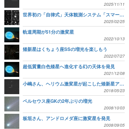
2025/11/11
世界初の「自律式」天体観測システム「スマートかなた」
2025/02/25
軌道周期が51分の激変星
2022/10/13
矮新星はくちょう座SSの増光を楽しもう
2022/07/27
超低質量白色矮星へ進化する幻の天体を発見
2021/12/08
小嶋さん、ヘリウム激変星が起こした矮新星アウトバーストを発見
2018/05/23
ペルセウス座GKの2年ぶりの増光
2008/10/03
板垣さん、アンドロメダ座に激変星を発見
2008/09/05