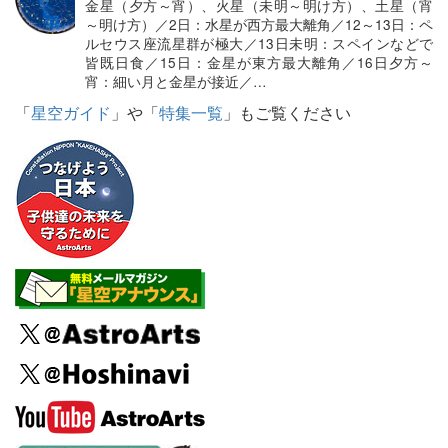
金星（夕方～宵）、火星（未明～明け方）、土星（宵
～明け方）／2日：水星が西方最大離角／12～13日：ペ
ルセウス座流星群が極大／13日未明：スペインなどで
皆既日食／15日：金星が東方最大離角／16日夕方～
宵：細い月と金星が接近／…
「
星空ガイド
」や「
特集一覧
」もご覧ください