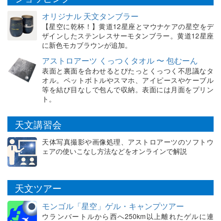
オリジナル 天文タンブラー
【星空に乾杯！】黄道12星座とマウナケアの星空をデ
ザインしたステンレスサーモタンブラー。黄道12星座
に新色モカブラウンが追加。
アストロアーツ くっつくタオル 〜 包むーん
表面と裏面を合わせるとぴたっとくっつく不思議なタ
オル。ペットボトルやスマホ、アイピースやケーブル
等を結び目なしで包んで収納。表面には月面をプリン
ト。
天文講習会
天体写真撮影や画像処理、アストロアーツのソフトウ
ェアの使いこなし方法などをオンラインで解説
天文ツアー
モンゴル「星空」ゲル・キャンプツアー
ウランバートルから西へ250km以上離れたゲルに連