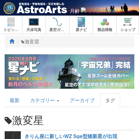
月齢
トピックス
天体写真
星空ガイド
星ナビ
製品情報
ショップ
ト
激変星
ッ
プ
AstroArts
最新
カテゴリー
アーカイブ
タグ
Topics
激変星
きりん座に新しいWZ Sge型矮新星が出現