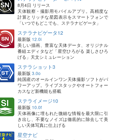
8月4日 リリース
天体観察・撮影用モバイルアプリ。高精度な
計算とリッチな星図表示をスマートフォンで
「いつでもどこでも、ステラナビゲータ」
ステラナビゲータ12
最新版
12.0i
美しい描画、豊富な天体データ、オリジナル
番組エディタなど「星空ひろがる 楽しさひろ
げる」天文シミュレーション
ステラショット3
最新版
3.0o
純国産のオールインワン天体撮影ソフトがパ
ワーアップ。ライブスタックやオートフォー
カスなど新機能も搭載
ステライメージ10
最新版
10.0f
天体画像に埋もれた微細な情報を最大限に引
き出し、不要なノイズは徹底的に除去して美
しい天体写真に仕上げる
星空ナビ