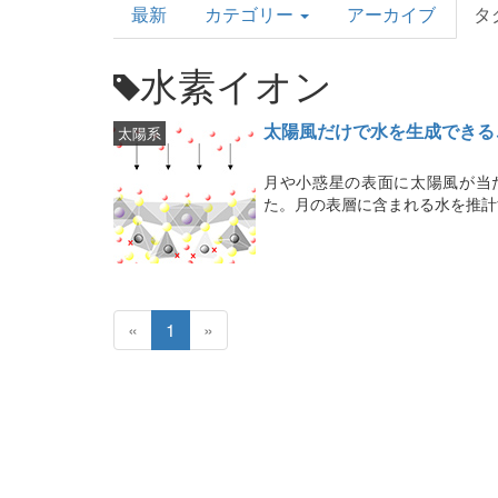
最新
カテゴリー
アーカイブ
タ
Topics
水素イオン
太陽風だけで水を生成できる
太陽系
月や小惑星の表面に太陽風が当
た。月の表層に含まれる水を推計
«
1
»