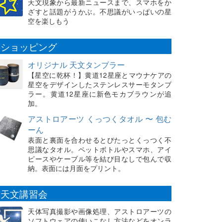
天文現象から最新ニュースまで、スマホをか
ざすと話題がうかぶ。不思議がいっぱいの星
空を楽しもう
ショッピング
オリジナル 天文タンブラー
【星空に乾杯！】黄道12星座とマウナケアの
星空をデザインしたステンレスサーモタンブ
ラー。黄道12星座に新色モカブラウンが追
加。
アストロアーツ くっつくタオル 〜 包む
ーん
表面と裏面を合わせるとぴたっとくっつく不
思議なタオル。ペットボトルやスマホ、アイ
ピースやケーブル等を結び目なしで包んで収
納。表面には月面をプリント。
天文講習会
天体写真撮影や画像処理、アストロアーツの
ソフトウェアの使いこなし方法などをオンラ