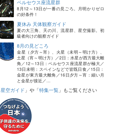
ペルセウス座流星群
8月12～13日が一番の見ごろ。月明かりゼロ
の好条件！
夏休み 天体観察ガイド
夏の大三角、天の川、流星群、星空撮影。初
級者向けの観察ガイド
8月の見どころ
金星（夕方～宵）、火星（未明～明け方）、
土星（宵～明け方）／2日：水星が西方最大離
角／12～13日：ペルセウス座流星群が極大／
13日未明：スペインなどで皆既日食／15日：
金星が東方最大離角／16日夕方～宵：細い月
と金星が接近／…
「
星空ガイド
」や「
特集一覧
」もご覧ください