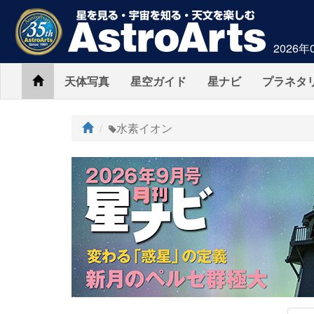
2026年
Home
天体写真
星空ガイド
星ナビ
プラネタ
ト
水素イオン
ッ
プ
AstroArts