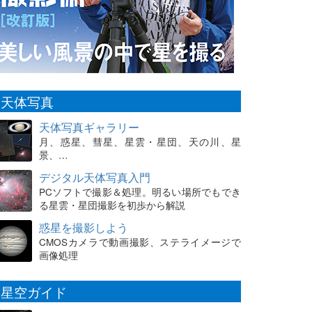
天体写真
天体写真ギャラリー
月、惑星、彗星、星雲・星団、天の川、星
景、…
デジタル天体写真入門
PCソフトで撮影＆処理。明るい場所でもでき
る星雲・星団撮影を初歩から解説
惑星を撮影しよう
CMOSカメラで動画撮影、ステライメージで
画像処理
星空ガイド