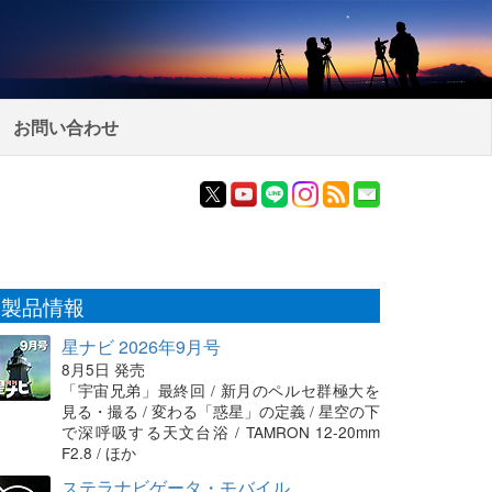
お問い合わせ
製品情報
星ナビ 2026年9月号
8月5日 発売
「宇宙兄弟」最終回 / 新月のペルセ群極大を
見る・撮る / 変わる「惑星」の定義 / 星空の下
で深呼吸する天文台浴 / TAMRON 12-20mm
F2.8 / ほか
ステラナビゲータ・モバイル